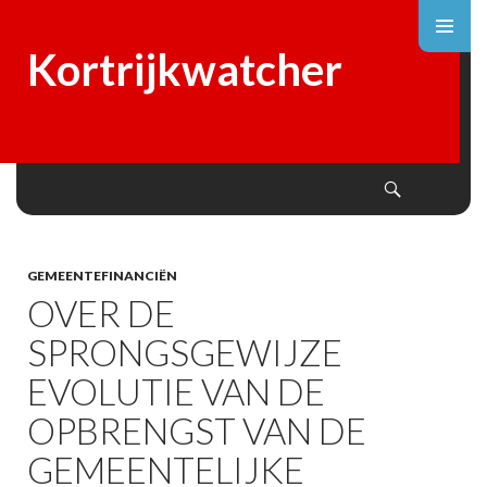
Kortrijkwatcher
Search
SKIP
TO
CONTENT
GEMEENTEFINANCIËN
OVER DE
SPRONGSGEWIJZE
EVOLUTIE VAN DE
OPBRENGST VAN DE
GEMEENTELIJKE