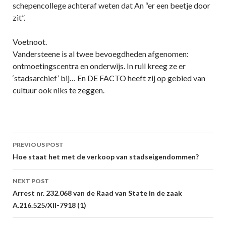
schepencollege achteraf weten dat An “er een beetje door
zit”.
Voetnoot.
Vandersteene is al twee bevoegdheden afgenomen:
ontmoetingscentra en onderwijs. In ruil kreeg ze er
‘stadsarchief’ bij… En DE FACTO heeft zij op gebied van
cultuur ook niks te zeggen.
Post
PREVIOUS POST
navigation
Hoe staat het met de verkoop van stadseigendommen?
NEXT POST
Arrest nr. 232.068 van de Raad van State in de zaak
A.216.525/XII-7918 (1)