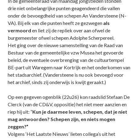
In de gemeenteraad van maandag jongstleden stonden
drie niet onbelangrijke punten geagendeerd die vallen
onder de bevoegdheid van schepen An Vandersteene (N-
VA). Bij elk van die punten heeft ze gezwegen
als
vermoord
en liet zij de repliek over aan ofwel de
burgemeester ofwel schepen Adolphe Scherpereel.
Het ging over de nieuwe samenstelling van de Raad van
Bestuur van de gemeentelijke vzw Musea het gevoerde
beleid, de eventuele overbrenging van de cultuurtempel
BE-part uit Waregem naar Kortrijk en het onderkomen van
het stadsarchief. (Vandersteene is nu ook bevoegd voor
het archief, sinds zij onderwijs is kwijt geraakt.)
Op een gegeven ogenblik (22u26) kon raadslid Stefaan De
Clerck (van de CD&V, oppositie) het niet meer aanzien en
riep hij uit: “
Kun je daarmee leven, schepen, dat je niet
mag antwoorden? Schepen zijn, en niets mogen
zeggen?”
Volgens ‘Het Laatste Nieuws’ lieten collega’s uit het