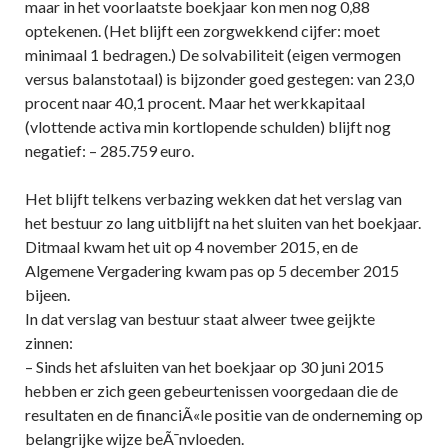
maar in het voorlaatste boekjaar kon men nog 0,88
optekenen. (Het blijft een zorgwekkend cijfer: moet
minimaal 1 bedragen.) De solvabiliteit (eigen vermogen
versus balanstotaal) is bijzonder goed gestegen: van 23,0
procent naar 40,1 procent. Maar het werkkapitaal
(vlottende activa min kortlopende schulden) blijft nog
negatief: – 285.759 euro.
Het blijft telkens verbazing wekken dat het verslag van
het bestuur zo lang uitblijft na het sluiten van het boekjaar.
Ditmaal kwam het uit op 4 november 2015, en de
Algemene Vergadering kwam pas op 5 december 2015
bijeen.
In dat verslag van bestuur staat alweer twee geijkte
zinnen:
– Sinds het afsluiten van het boekjaar op 30 juni 2015
hebben er zich geen gebeurtenissen voorgedaan die de
resultaten en de financiÃ«le positie van de onderneming op
belangrijke wijze beÃ¯nvloeden.