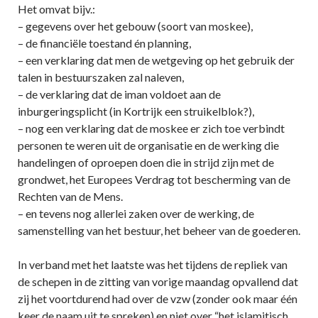
Het omvat bijv.:
– gegevens over het gebouw (soort van moskee),
– de financiële toestand én planning,
– een verklaring dat men de wetgeving op het gebruik der
talen in bestuurszaken zal naleven,
– de verklaring dat de iman voldoet aan de
inburgeringsplicht (in Kortrijk een struikelblok?),
– nog een verklaring dat de moskee er zich toe verbindt
personen te weren uit de organisatie en de werking die
handelingen of oproepen doen die in strijd zijn met de
grondwet, het Europees Verdrag tot bescherming van de
Rechten van de Mens.
– en tevens nog allerlei zaken over de werking, de
samenstelling van het bestuur, het beheer van de goederen.
In verband met het laatste was het tijdens de repliek van
de schepen in de zitting van vorige maandag opvallend dat
zij het voortdurend had over de vzw (zonder ook maar één
keer de naam uit te spreken) en niet over “het islamitisch