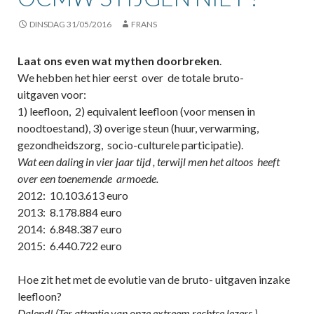
DINSDAG 31/05/2016
FRANS
Laat ons even wat mythen doorbreken
.
We hebben het hier eerst over de totale bruto-
uitgaven voor:
1) leefloon, 2) equivalent leefloon (voor mensen in
noodtoestand), 3) overige steun (huur, verwarming,
gezondheidszorg, socio-culturele participatie).
Wat een daling in vier jaar tijd , terwijl men het altoos heeft
over een toenemende armoede.
2012: 10.103.613 euro
2013: 8.178.884 euro
2014: 6.848.387 euro
2015: 6.440.722 euro
Hoe zit het met de evolutie van de bruto- uitgaven inzake
leefloon?
Dalend! (Ter attentie van onze extreem rechtse lezers.)