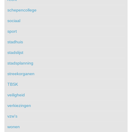
schepencollege
sociaal
sport
stadhuis
stadslijst
stadsplanning
streekorganen
TBSK
veiligheid
verkiezingen
vzw's
wonen