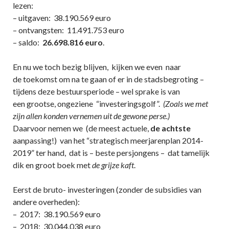
lezen:
– uitgaven: 38.190.569 euro
– ontvangsten: 11.491.753 euro
– saldo:
26.698.816 euro
.
En nu we toch bezig blijven, kijken we even naar
de toekomst om na te gaan of er in de stadsbegroting –
tijdens deze bestuursperiode – wel sprake is van
een grootse, ongeziene “investeringsgolf”.
(Zoals we met
zijn allen konden vernemen uit de gewone perse.)
Daarvoor nemen we (de meest actuele,
de achtste
aanpassing!) van het “strategisch meerjarenplan 2014-
2019” ter hand, dat is – beste persjongens – dat tamelijk
dik en groot boek met
de grijze kaft
.
Eerst de bruto- investeringen (zonder de subsidies van
andere overheden):
– 2017: 38.190.569 euro
– 2018: 30.044.038 euro