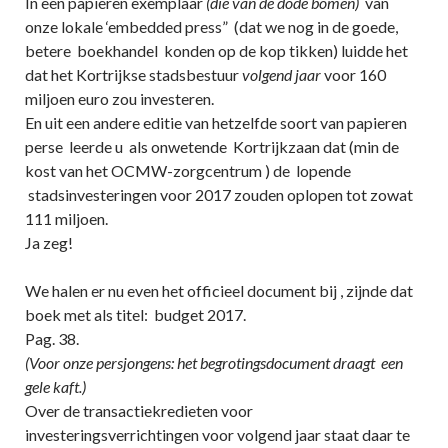
In een papieren exemplaar
(die van de dode bomen)
van
onze lokale ‘embedded press” (dat we nog in de goede,
betere boekhandel konden op de kop tikken) luidde het
dat het Kortrijkse stadsbestuur
volgend jaar
voor 160
miljoen euro zou investeren.
En uit een andere editie van hetzelfde soort van papieren
perse leerde u als onwetende Kortrijkzaan dat (min de
kost van het OCMW-zorgcentrum ) de lopende
stadsinvesteringen voor 2017 zouden oplopen tot zowat
111 miljoen.
Ja zeg!
We halen er nu even het officieel document bij , zijnde dat
boek met als titel: budget 2017.
Pag. 38.
(Voor onze persjongens: het begrotingsdocument draagt een
gele kaft.)
Over de transactiekredieten voor
investeringsverrichtingen voor volgend jaar staat daar te