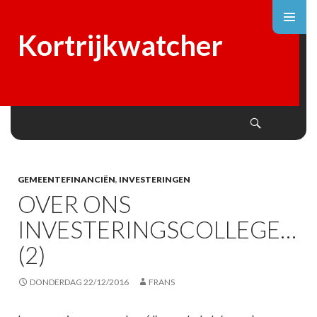
Kortrijkwatcher
Search
SKIP
TO
CONTENT
GEMEENTEFINANCIËN
,
INVESTERINGEN
OVER ONS
INVESTERINGSCOLLEGE…
(2)
DONDERDAG 22/12/2016
FRANS