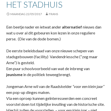
HET STADHUIS
MAANDAG 22/05/2017
FRANS
Een beetje nader en ietwat ander
alternatief
nieuws dan
wat u over al dit gebeuren kon lezen in onze reguliere
perse. (Die van de dode bomen.)
De eerste beleidsdaad van onze nieuwe schepen van
stadsgebouwen (facility) Vandendriessche (“zeg maar
Arne”) is gesteld.
Een puur schoolvoorbeeld van wat de inbreng van
jeunisme
in de politiek teweegbrengt.
Jongeman Arne wil van de Raadskelder
“voor een klein jaar”
een pop-up dinges maken.
Via een oproep kunnen geïnteresseerden een concreet
voorstel doen tot tijdelijke invulling van de historische site.
Hierbij zullen de voorstellen –
voor een klein ja
ar – niet