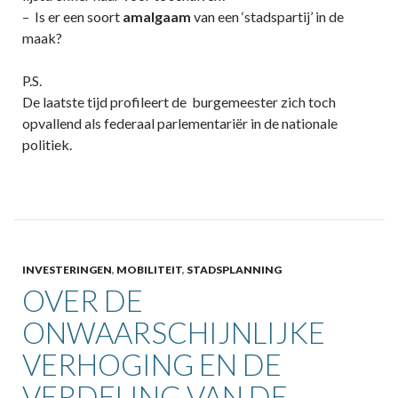
– Is er een soort
amalgaam
van een ‘stadspartij’ in de
maak?
P.S.
De laatste tijd profileert de burgemeester zich toch
opvallend als federaal parlementariër in de nationale
politiek.
INVESTERINGEN
,
MOBILITEIT
,
STADSPLANNING
OVER DE
ONWAARSCHIJNLIJKE
VERHOGING EN DE
VERDELING VAN DE