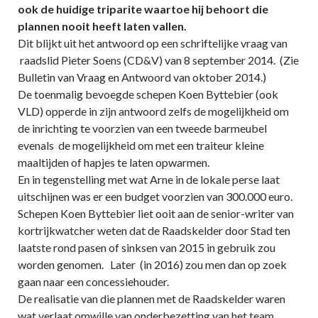
ook de huidige triparite waartoe hij behoort die
plannen nooit heeft laten vallen.
Dit blijkt uit het antwoord op een schriftelijke vraag van
raadslid Pieter Soens (CD&V) van 8 september 2014. (Zie
Bulletin van Vraag en Antwoord van oktober 2014.)
De toenmalig bevoegde schepen Koen Byttebier (ook
VLD) opperde in zijn antwoord zelfs de mogelijkheid om
de inrichting te voorzien van een tweede barmeubel
evenals de mogelijkheid om met een traiteur kleine
maaltijden of hapjes te laten opwarmen.
En in tegenstelling met wat Arne in de lokale perse laat
uitschijnen was er een budget voorzien van 300.000 euro.
Schepen Koen Byttebier liet ooit aan de senior-writer van
kortrijkwatcher weten dat de Raadskelder door Stad ten
laatste rond pasen of sinksen van 2015 in gebruik zou
worden genomen. Later (in 2016) zou men dan op zoek
gaan naar een concessiehouder.
De realisatie van die plannen met de Raadskelder waren
wat verlaat omwille van onderbezetting van het team