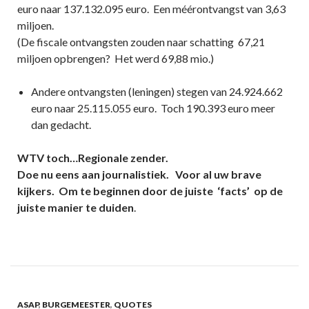
euro naar 137.132.095 euro. Een méérontvangst van 3,63
miljoen.
(De fiscale ontvangsten zouden naar schatting 67,21
miljoen opbrengen? Het werd 69,88 mio.)
Andere ontvangsten (leningen) stegen van 24.924.662
euro naar 25.115.055 euro. Toch 190.393 euro meer
dan gedacht.
WTV toch…Regionale zender.
Doe nu eens aan journalistiek. Voor al uw brave
kijkers. Om te beginnen door de juiste ‘facts’ op de
juiste manier te duiden
.
ASAP
,
BURGEMEESTER
,
QUOTES