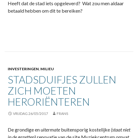
Heeft dat de stad iets opgeleverd? Wat zou men aldaar
betaald hebben om dit te bereiken?
INVESTERINGEN
,
MILIEU
STADSDUIFJES ZULLEN
ZICH MOETEN
HERORIËNTEREN
VRIJDAG 26/05/2017
FRANS
De grondige en
uitermate
buitensporig kostelijke
(staat niet
in de gazetten
) renovatie van de site Muziekcentrum omvat