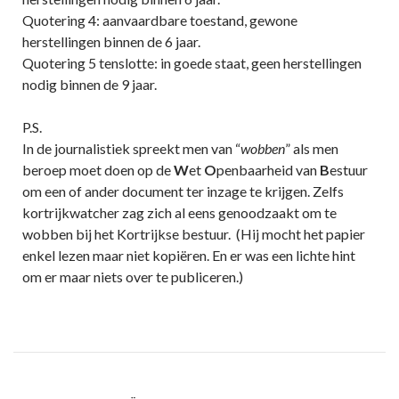
Quotering 4: aanvaardbare toestand, gewone
herstellingen binnen de 6 jaar.
Quotering 5 tenslotte: in goede staat, geen herstellingen
nodig binnen de 9 jaar.
P.S.
In de journalistiek spreekt men van “
wobben
” als men
beroep moet doen op de
W
et
O
penbaarheid van
B
estuur
om een of ander document ter inzage te krijgen. Zelfs
kortrijkwatcher zag zich al eens genoodzaakt om te
wobben bij het Kortrijkse bestuur. (Hij mocht het papier
enkel lezen maar niet kopiëren. En er was een lichte hint
om er maar niets over te publiceren.)