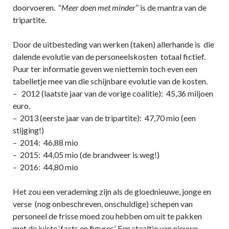
doorvoeren. “
Meer doen met minder
” is de mantra van de
tripartite.
Door de uitbesteding van werken (taken) allerhande is die
dalende evolutie van de personeelskosten totaal fictief.
Puur ter informatie geven we niettemin toch even een
tabelletje mee van die schijnbare evolutie van de kosten.
– 2012 (laatste jaar van de vorige coalitie): 45,36 miljoen
euro.
– 2013 (eerste jaar van de tripartite): 47,70 mio (een
stijging!)
– 2014: 46,88 mio
– 2015: 44,05 mio (de brandweer is weg!)
– 2016: 44,80 mio
Het zou een verademing zijn als de gloednieuwe, jonge en
verse (nog onbeschreven, onschuldige) schepen van
personeel de frisse moed zou hebben om uit te pakken
met de juiste ‘facts en figures’. Een staaltje van nieuwe