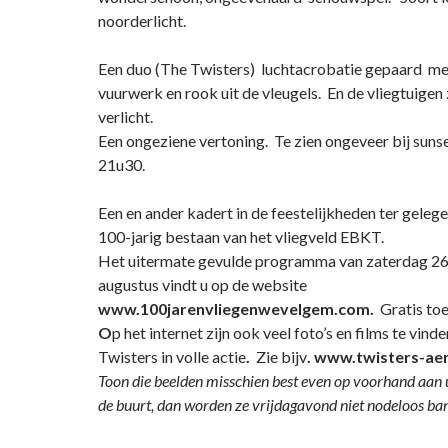
noorderlicht.
Een duo (The Twisters) luchtacrobatie gepaard met
vuurwerk en rook uit de vleugels. En de vliegtuigen 
verlicht.
Een ongeziene vertoning. Te zien ongeveer bij suns
21u30.
Een en ander kadert in de feestelijkheden ter geleg
100-jarig bestaan van het vliegveld EBKT.
Het uitermate gevulde programma van zaterdag 26
augustus vindt u op de website
www.100jarenvliegenwevelgem.com.
Gratis to
O
p het internet zijn ook veel foto’s en films te vind
Twisters in volle actie
.
Zie bijv
. www.twisters-aer
Toon die beelden misschien best even op voorhand aan u
de buurt, dan worden ze vrijdagavond niet nodeloos ba