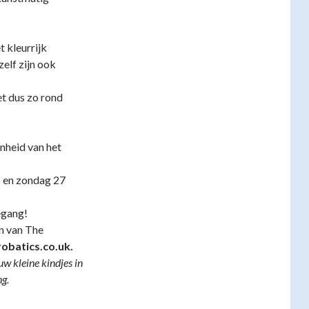
 kleurrijk
zelf zijn ook
et dus zo rond
enheid van het
 en zondag 27
egang!
en van The
obatics.co.uk.
w kleine kindjes in
ng.