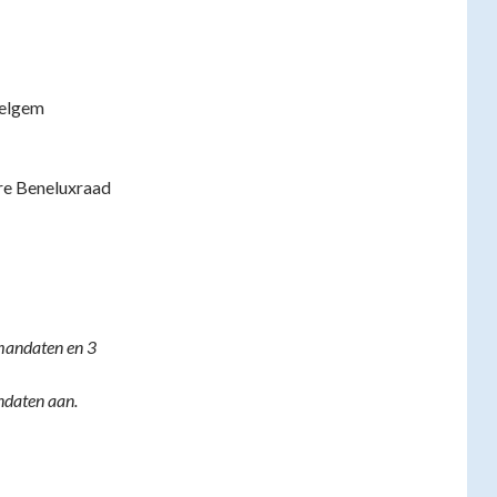
velgem
re Beneluxraad
 mandaten en 3
ndaten aan.