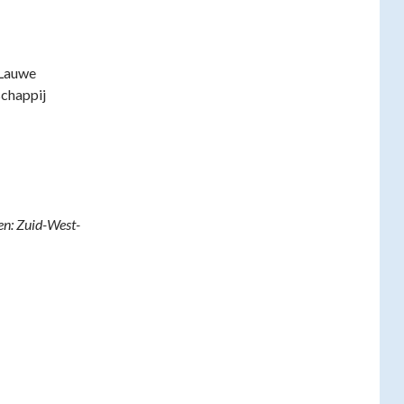
 Lauwe
chappij
en: Zuid-West-