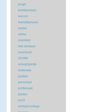
jeugd
kerkfabrieken
lexicon
mandatarissen
media
milieu
mobiliteit
niet verstaan
noordzuid
OCMW
onbegrijpelijk
onderwijs
partijen
personeel
politieraad
quotes
recht
schepencollege