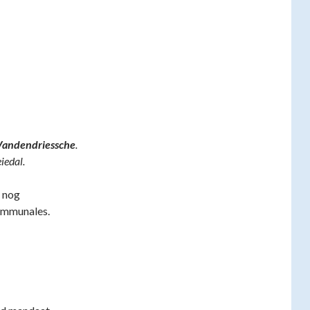
Vandendriessche
.
iedal.
s nog
communales.