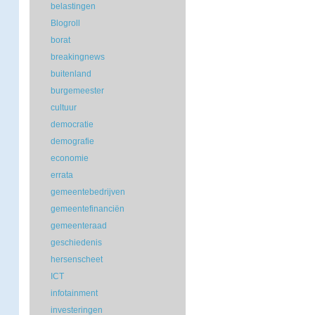
belastingen
Blogroll
borat
breakingnews
buitenland
burgemeester
cultuur
democratie
demografie
economie
errata
gemeentebedrijven
gemeentefinanciën
gemeenteraad
geschiedenis
hersenscheet
ICT
infotainment
investeringen