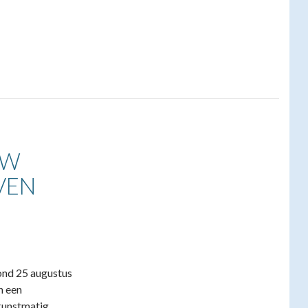
OW
VEN
vond 25 augustus
n een
kunstmatig