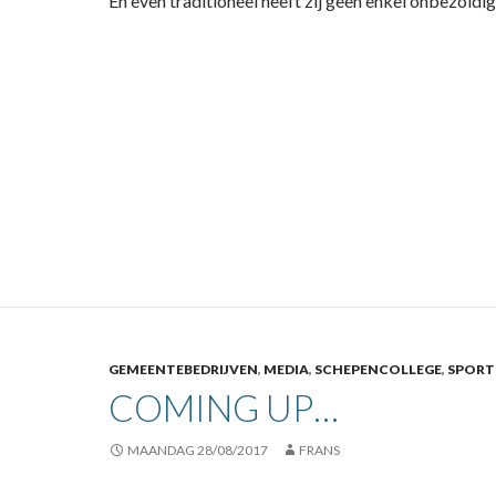
En even traditioneel heeft zij geen enkel onbezoldi
GEMEENTEBEDRIJVEN
,
MEDIA
,
SCHEPENCOLLEGE
,
SPORT
COMING UP…
MAANDAG 28/08/2017
FRANS