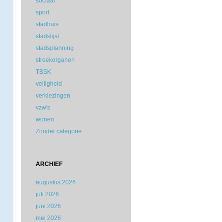
sociaal
sport
stadhuis
stadslijst
stadsplanning
streekorganen
TBSK
veiligheid
verkiezingen
vzw's
wonen
Zonder categorie
ARCHIEF
augustus 2026
juli 2026
juni 2026
mei 2026