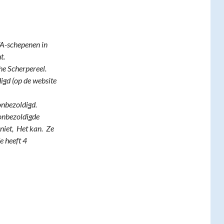
VA-schepenen in
t.
he Scherpereel.
igd (op de website
 onbezoldigd.
 onbezoldigde
niet, Het kan. Ze
e heeft 4