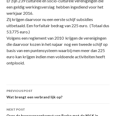
Er zijn 239 culturele en socio-culturele verenigingen die
een geldig werkingsverslag hebben ingediend voor het
werkjaar 2016.
Zij krijgen daarvoor nu een eerste schijf subsidies
uitbetaald. Een forfaitair bedrag van 225 euro. (Totaal dus
53.775 euro.)
Volgens een reglement van 2010 krijgen de verenigingen
die daarvoor kozen in het najaar nog een tweede schijf op
basis van een puntensysteem waarbij men meer dan 225
euro kan krijgen indien men voldoende activiteiten heeft
ontplooid.
Post
PREVIOUS POST
navigation
Wat brengt een verbrand lijk op?
NEXT POST
Over de huurovereenkomst van Parko met de NV K in