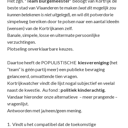
Het zgn.
“Team Burgemeester”
beoogt van Kortrijk de
beste stad van Vlaanderen te maken
(wat dit mogelijk zou
kunnen betekenen is niet uitgelegd
), en wil dit potverdorie
simpelweg bereiken door te polsen naar een aantal ideeën
(wensen) van de Kortrijkanen zelf.
Banale, simpele, losse en uitermate persoonlijke
verzuchtingen.
Plotseling onverklaarbare keuzes.
Daartoe heeft de POPULISTISCHE
kiesvereniging
(het
“team” is géén partij meer) een publieke bevraging
gelanceerd, omvattende tien vragen.
Kortrijkwatcher vindt die lijst nogal subjectief en veelal
naast de kwestie. Au fond :
politiek kinderachtig.
Vandaar hieronder onze alternatieve – meer prangende –
vragenlijst.
Antwoorden met ja/neen/geen mening.
1. Vindt u het compatibel dat de toekomstige