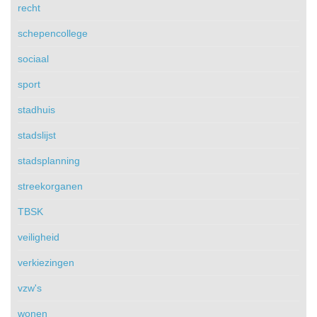
recht
schepencollege
sociaal
sport
stadhuis
stadslijst
stadsplanning
streekorganen
TBSK
veiligheid
verkiezingen
vzw's
wonen