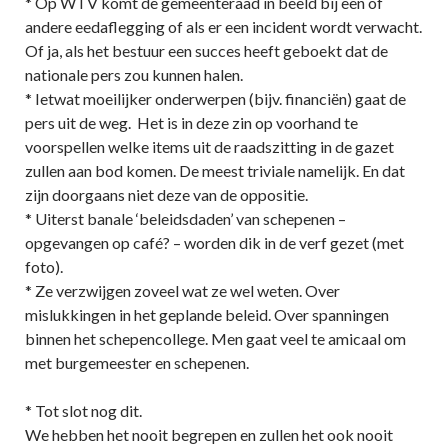
* Op WTV komt de gemeenteraad in beeld bij een of
andere eedaflegging of als er een incident wordt verwacht.
Of ja, als het bestuur een succes heeft geboekt dat de
nationale pers zou kunnen halen.
* Ietwat moeilijker onderwerpen (bijv. financiën) gaat de
pers uit de weg. Het is in deze zin op voorhand te
voorspellen welke items uit de raadszitting in de gazet
zullen aan bod komen. De meest triviale namelijk. En dat
zijn doorgaans niet deze van de oppositie.
* Uiterst banale ‘beleidsdaden’ van schepenen –
opgevangen op café? – worden dik in de verf gezet (met
foto).
* Ze verzwijgen zoveel wat ze wel weten. Over
mislukkingen in het geplande beleid. Over spanningen
binnen het schepencollege. Men gaat veel te amicaal om
met burgemeester en schepenen.
* Tot slot nog dit.
We hebben het nooit begrepen en zullen het ook nooit