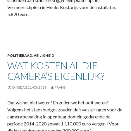
schenken aan stad. Ze krijgen een plaats op het
Vermeerschplein in Heule. Kostprijs voor de installatie:
5.820 euro.
POLITIERAAD
,
VEILIGHEID
WAT KOSTEN AL DIE
CAMERA’S EIGENLIJK?
DINSDAG 21/05/2019
FRANS
Dat we het niet weten! En zullen we het ooit weten?
Volgens het stadsbudget zouden de investeringen voor de
camerabewaking in openbaar domein gedurende de
periode 2014-2020 zowat 1.110.000 euro vergen. (Voor
dit jaar bedraagt de raming 200.000 euro.)