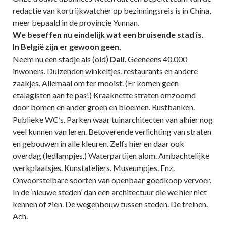
redactie van kortrijkwatcher op bezinningsreis is in China,
meer bepaald in de provincie Yunnan.
We beseffen nu eindelijk wat een bruisende stad is.
In België zijn er gewoon geen.
Neem nu een stadje als (old)
Dali
. Geeneens 40.000
inwoners. Duizenden winkeltjes, restaurants en andere
zaakjes. Allemaal om ter mooist. (Er komen geen
etalagisten aan te pas!) Kraaknette straten omzoomd
door bomen en ander groen en bloemen. Rustbanken.
Publieke WC’s. Parken waar tuinarchitecten van alhier nog
veel kunnen van leren. Betoverende verlichting van straten
en gebouwen in alle kleuren. Zelfs hier en daar ook
overdag (ledlampjes.) Waterpartijen alom. Ambachtelijke
werkplaatsjes. Kunstateliers. Museumpjes. Enz.
Onvoorstelbare soorten van openbaar goedkoop vervoer.
In de ‘nieuwe steden’ dan een architectuur die we hier niet
kennen of zien. De wegenbouw tussen steden. De treinen.
Ach.