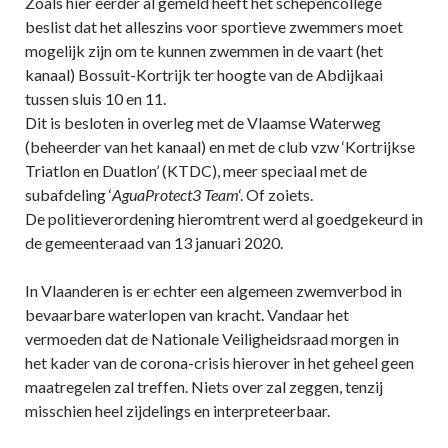
Zoals hier eerder al gemeld heeft het schepencollege
beslist dat het alleszins voor sportieve zwemmers moet
mogelijk zijn om te kunnen zwemmen in de vaart (het
kanaal) Bossuit-Kortrijk ter hoogte van de Abdijkaai
tussen sluis 10 en 11.
Dit is besloten in overleg met de Vlaamse Waterweg
(beheerder van het kanaal) en met de club vzw ‘Kortrijkse
Triatlon en Duatlon’ (KTDC), meer speciaal met de
subafdeling ‘
AguaProtect3 Team
‘. Of zoiets.
De politieverordening hieromtrent werd al goedgekeurd in
de gemeenteraad van 13 januari 2020.
In Vlaanderen is er echter een algemeen zwemverbod in
bevaarbare waterlopen van kracht. Vandaar het
vermoeden dat de Nationale Veiligheidsraad morgen in
het kader van de corona-crisis hierover in het geheel geen
maatregelen zal treffen. Niets over zal zeggen, tenzij
misschien heel zijdelings en interpreteerbaar.