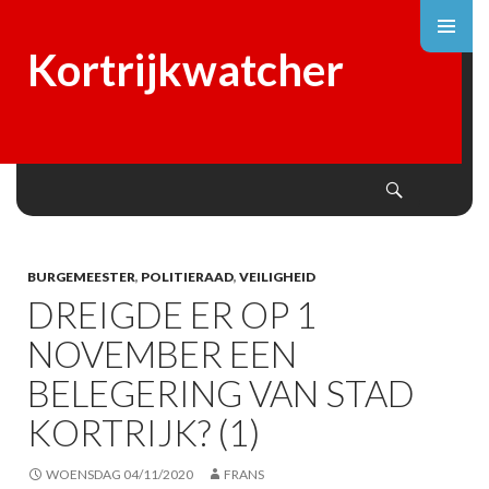
Kortrijkwatcher
Search
SKIP
TO
CONTENT
BURGEMEESTER
,
POLITIERAAD
,
VEILIGHEID
DREIGDE ER OP 1
NOVEMBER EEN
BELEGERING VAN STAD
KORTRIJK? (1)
WOENSDAG 04/11/2020
FRANS