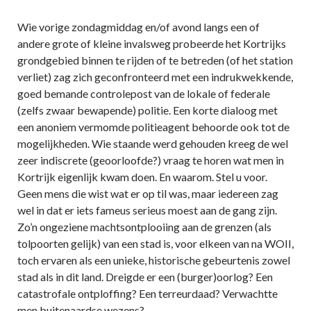
Wie vorige zondagmiddag en/of avond langs een of
andere grote of kleine invalsweg probeerde het Kortrijks
grondgebied binnen te rijden of te betreden (of het station
verliet) zag zich geconfronteerd met een indrukwekkende,
goed bemande controlepost van de lokale of federale
(zelfs zwaar bewapende) politie. Een korte dialoog met
een anoniem vermomde politieagent behoorde ook tot de
mogelijkheden. Wie staande werd gehouden kreeg de wel
zeer indiscrete (geoorloofde?) vraag te horen wat men in
Kortrijk eigenlijk kwam doen. En waarom. Stel u voor.
Geen mens die wist wat er op til was, maar iedereen zag
wel in dat er iets fameus serieus moest aan de gang zijn.
Zo’n ongeziene machtsontplooiing aan de grenzen (als
tolpoorten gelijk) van een stad is, voor elkeen van na WOII,
toch ervaren als een unieke, historische gebeurtenis zowel
stad als in dit land. Dreigde er een (burger)oorlog? Een
catastrofale ontploffing? Een terreurdaad? Verwachtte
men buitenaardse wezens?