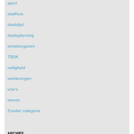
sport
stadhuis
stadslijst
stadsplanning
streekorganen
TBSK
veiligheid
verkiezingen
vzw's
wonen
Zonder categorie
ARCHIEF