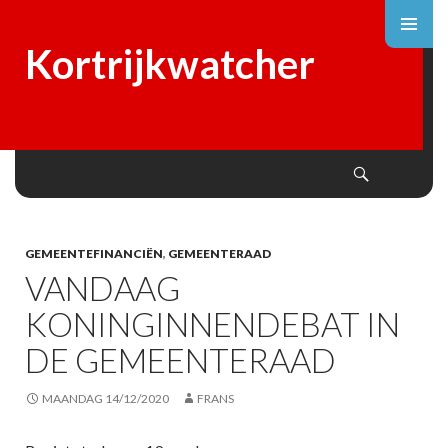
Kortrijkwatcher
Search
SKIP
TO
CONTENT
GEMEENTEFINANCIËN
,
GEMEENTERAAD
VANDAAG
KONINGINNENDEBAT IN
DE GEMEENTERAAD
MAANDAG 14/12/2020
FRANS