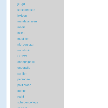
jeugd
kerkfabrieken
lexicon
mandatarissen
media
milieu
mobiliteit
niet verstaan
noordzuid
OCMW
onbegrijpelijk
onderwijs
partijen
personeel
politieraad
quotes
recht
schepencollege