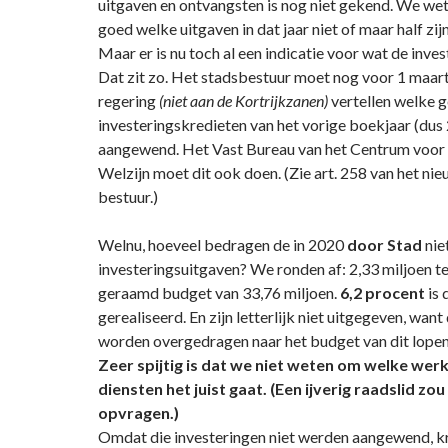
uitgaven en ontvangsten is nog niet gekend. We wet
goed welke uitgaven in dat jaar niet of maar half zij
Maar er is nu toch al een indicatie voor wat de inves
Dat zit zo. Het stadsbestuur moet nog voor 1 maar
regering
(niet aan de Kortrijkzanen)
vertellen welke g
investeringskredieten van het vorige boekjaar (dus 
aangewend. Het Vast Bureau van het Centrum voor
Welzijn moet dit ook doen. (Zie art. 258 van het ni
bestuur.)
Welnu, hoeveel bedragen de in 2020
door Stad
nie
investeringsuitgaven? We ronden af: 2,33 miljoen t
geraamd budget van 33,76 miljoen.
6,2 procent
is 
gerealiseerd. En zijn letterlijk niet uitgegeven, wan
worden overgedragen naar het budget van dit lopen
Zeer spijtig is dat we niet weten om welke werk
diensten het juist gaat. (Een ijverig raadslid zo
opvragen.)
Omdat die investeringen niet werden aangewend, k