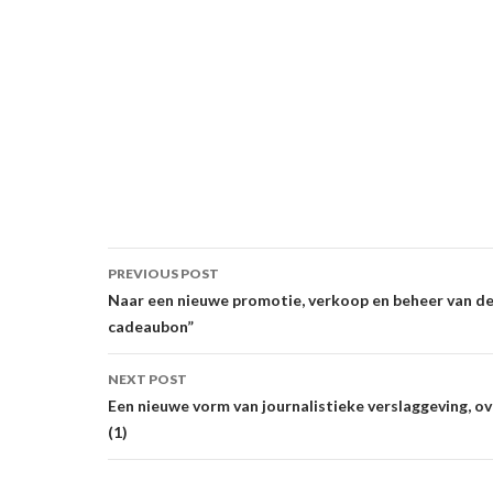
Post
PREVIOUS POST
navigation
Naar een nieuwe promotie, verkoop en beheer van de
cadeaubon”
NEXT POST
Een nieuwe vorm van journalistieke verslaggeving, o
(1)