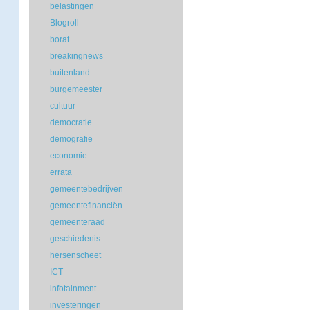
belastingen
Blogroll
borat
breakingnews
buitenland
burgemeester
cultuur
democratie
demografie
economie
errata
gemeentebedrijven
gemeentefinanciën
gemeenteraad
geschiedenis
hersenscheet
ICT
infotainment
investeringen