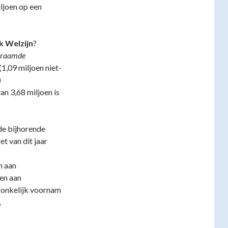
ljoen op een
k Welzijn
?
geraamde
 (1,09 miljoen niet-
)
an 3,68 miljoen is
de bijhorende
t van dit jaar
n aan
den aan
ronkelijk voornam
…