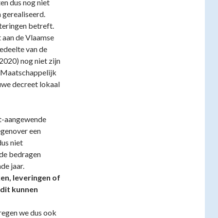
en dus nog niet
n gerealiseerd.
teringen betreft.
t aan de Vlaamse
edeelte van de
2020) nog niet zijn
 Maatschappelijk
euwe decreet lokaal
t-aangewende
egenover een
dus niet
t de bedragen
de jaar.
en, leveringen of
u dit kunnen
regen we dus ook