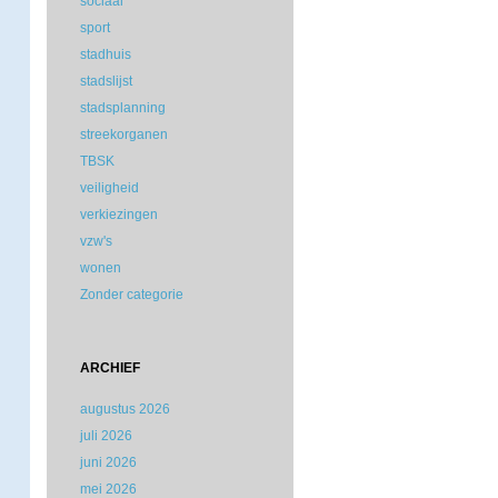
sociaal
sport
stadhuis
stadslijst
stadsplanning
streekorganen
TBSK
veiligheid
verkiezingen
vzw's
wonen
Zonder categorie
ARCHIEF
augustus 2026
juli 2026
juni 2026
mei 2026