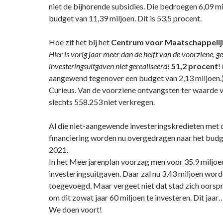
niet de bijhorende subsidies. Die bedroegen 6,09 mi
budget van 11,39 miljoen. Dit is 53,5 procent.
Hoe zit het bij het
Centrum voor Maatschappelij
Hier is vorig jaar meer dan de helft van de voorziene, 
investeringsuitgaven niet gerealiseerd!
51,2 procent
!
aangewend tegenover een budget van 2,13 miljoen.
Curieus. Van de voorziene ontvangsten ter waarde v
slechts 558.253 niet verkregen.
Al die niet-aangewende investeringskredieten met 
financiering worden nu overgedragen naar het budge
2021.
In het Meerjarenplan voorzag men voor 35.9 miljoe
investeringsuitgaven. Daar zal nu 3,43 miljoen wor
toegevoegd. Maar vergeet niet dat stad zich oorsp
om dit zowat jaar 60 miljoen te investeren. Dit jaar
We doen voort!