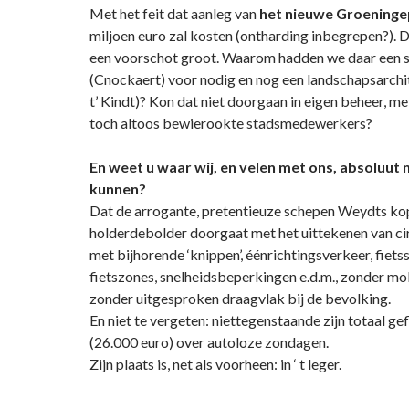
Met het feit dat aanleg van
het nieuwe Groening
miljoen euro zal kosten (ontharding inbegrepen?). De 
een voorschot groot. Waarom hadden we daar een 
(Cnockaert) voor nodig en nog een landschapsarchi
t’ Kindt)? Kon dat niet doorgaan in eigen beheer, me
toch altoos bewierookte stadsmedewerkers?
En weet u waar wij, en velen met ons, absoluut 
kunnen?
Dat de arrogante, pretentieuze schepen Weydts ko
holderdebolder doorgaat met het uittekenen van ci
met bijhorende ‘knippen’, éénrichtingsverkeer, fiets
fietszones, snelheidsbeperkingen e.d.m., zonder mob
zonder uitgesproken draagvlak bij de bevolking.
En niet te vergeten: niettegenstaande zijn totaal g
(26.000 euro) over autoloze zondagen.
Zijn plaats is, net als voorheen: in ‘ t leger.