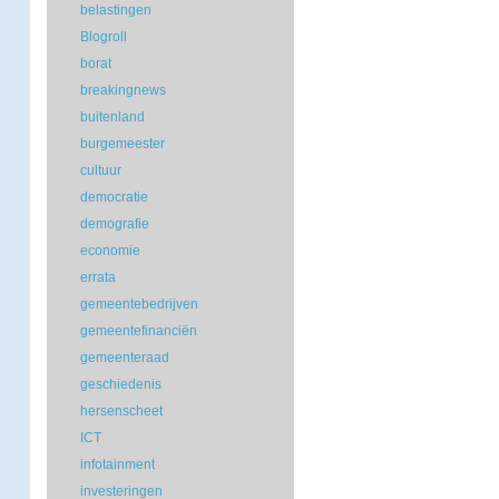
belastingen
Blogroll
borat
breakingnews
buitenland
burgemeester
cultuur
democratie
demografie
economie
errata
gemeentebedrijven
gemeentefinanciën
gemeenteraad
geschiedenis
hersenscheet
ICT
infotainment
investeringen