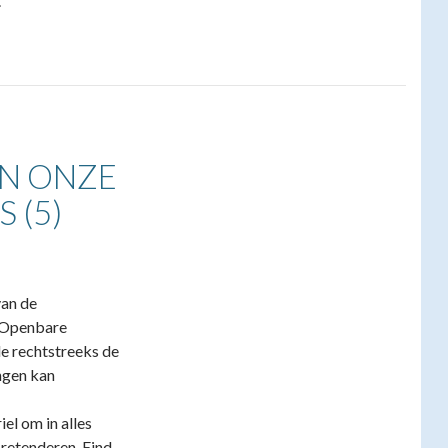
.
AN ONZE
 (5)
van de
n Openbare
de rechtstreeks de
gngen kan
el om in alles
 pretenderen. Eind