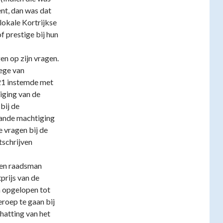
nt, dan was dat
lokale Kortrijkse
 prestige bij hun
n op zijn vragen.
lege van
21 instemde met
iging van de
bij de
ande machtiging
 vragen bij de
tschrijven
 een raadsman
prijs van de
en opgelopen tot
eroep te gaan bij
hatting van het