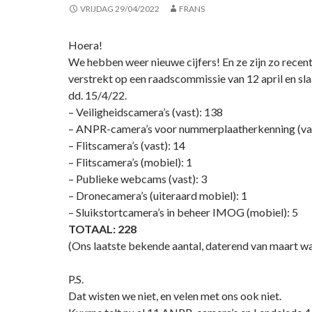
VRIJDAG 29/04/2022
FRANS
Hoera!
We hebben weer nieuwe cijfers! En ze zijn zo recent
verstrekt op een raadscommissie van 12 april en sla
dd. 15/4/22.
– Veiligheidscamera’s (vast): 138
– ANPR-camera’s voor nummerplaatherkenning (vas
– Flitscamera’s (vast): 14
– Flitscamera’s (mobiel): 1
– Publieke webcams (vast): 3
– Dronecamera’s (uiteraard mobiel): 1
– Sluikstortcamera’s in beheer IMOG (mobiel): 5
TOTAAL: 228
(Ons laatste bekende aantal, daterend van maart wa
P.S.
Dat wisten we niet, en velen met ons ook niet.