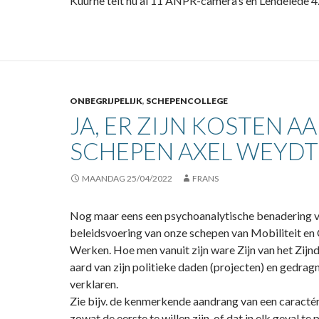
Kuurne telt nu al 11 ANPR-camera’s en Lendelede 4
ONBEGRIJPELIJK
,
SCHEPENCOLLEGE
JA, ER ZIJN KOSTEN A
SCHEPEN AXEL WEYDTS
MAANDAG 25/04/2022
FRANS
Nog maar eens een psychoanalytische benadering 
beleidsvoering van onze schepen van Mobiliteit e
Werken. Hoe men vanuit zijn ware Zijn van het Zijn
aard van zijn politieke daden (projecten) en gedra
verklaren.
Zie bijv. de kenmerkende aandrang van een caractéri
zowat de eerste te willen zijn, of dat in elk geval te