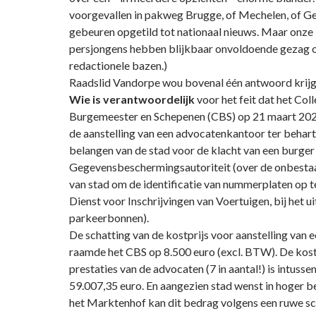
voorgevallen in pakweg Brugge, of Mechelen, of Ge
gebeuren opgetild tot nationaal nieuws. Maar onze 
persjongens hebben blijkbaar onvoldoende gezag of
redactionele bazen.)
Raadslid Vandorpe wou bovenal één antwoord krijge
Wie is verantwoordelijk
voor het feit dat het Col
Burgemeester en Schepenen (CBS) op 21 maart 20
de aanstelling van een advocatenkantoor ter behart
belangen van de stad voor de klacht van een burger 
Gegevensbeschermingsautoriteit (over de onbesta
van stad om de identificatie van nummerplaten op te
Dienst voor Inschrijvingen van Voertuigen, bij het ui
parkeerbonnen).
De schatting van de kostprijs voor aanstelling van
raamde het CBS op 8.500 euro (excl. BTW). De kost
prestaties van de advocaten (7 in aantal!) is intuss
59.007,35 euro. En aangezien stad wenst in hoger b
het Marktenhof kan dit bedrag volgens een ruwe sc