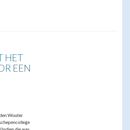
T HET
OR EEN
erden Wouter
schepencollege
(Indien die was