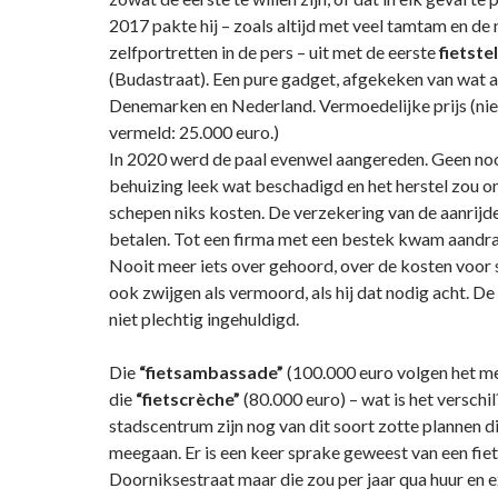
2017 pakte hij – zoals altijd met veel tamtam en de
zelfportretten in de pers – uit met de eerste
fietste
(Budastraat). Een pure gadget, afgekeken van wat al
Denemarken en Nederland. Vermoedelijke prijs (niet
vermeld: 25.000 euro.)
In 2020 werd de paal evenwel aangereden. Geen noo
behuizing leek wat beschadigd en het herstel zou o
schepen niks kosten. De verzekering van de aanrijde
betalen. Tot een firma met een bestek kwam aandra
Nooit meer iets over gehoord, over de kosten voor
ook zwijgen als vermoord, als hij dat nodig acht. D
niet plechtig ingehuldigd.
Die
“fietsambassade”
(100.000 euro volgen het me
die
“fietscrèche”
(80.000 euro) – wat is het verschil?
stadscentrum zijn nog van dit soort zotte plannen di
meegaan. Er is een keer sprake geweest van een fiets
Doorniksestraat maar die zou per jaar qua huur en e