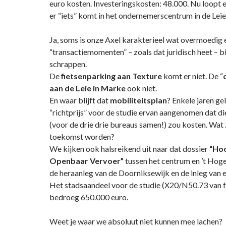
euro kosten. Investeringskosten: 48.000. Nu loopt e
er “iets” komt in het ondernemerscentrum in de Leie
Ja, soms is onze Axel karakterieel wat overmoedig 
“transactiemomenten” – zoals dat juridisch heet – bij
schrappen.
De
fietsenparking aan Texture
komt er niet. De “
aan de Leie in Marke
ook niet.
En waar blijft dat
mobiliteitsplan
? Enkele jaren ge
“richtprijs” voor de studie ervan aangenomen dat d
(voor de drie drie bureaus samen!) zou kosten. Wat z
toekomst worden?
We kijken ook halsreikend uit naar dat dossier
“Ho
Openbaar Vervoer”
tussen het centrum en ’t Hoge
de heraanleg van de Doorniksewijk en de inleg van 
Het stadsaandeel voor de studie (X20/N50.73 van 
bedroeg 650.000 euro.
Weet je waar we absoluut niet kunnen mee lachen?