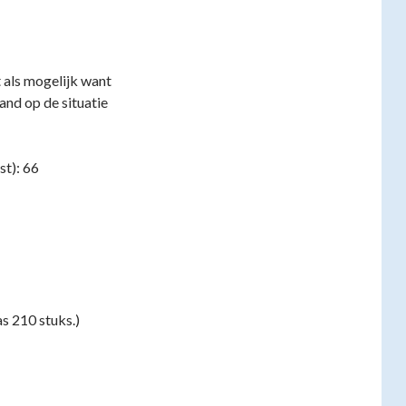
 als mogelijk want
and op de situatie
t): 66
s 210 stuks.)