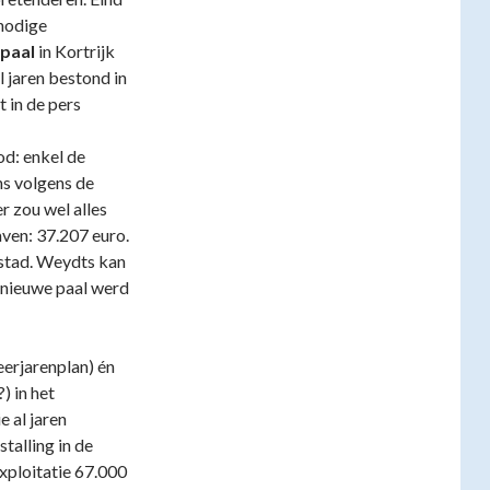
 nodige
lpaal
in Kortrijk
 jaren bestond in
 in de pers
d: enkel de
ns volgens de
r zou wel alles
ven: 37.207 euro.
 stad. Weydts kan
e nieuwe paal werd
erjarenplan) én
) in het
e al jaren
talling in de
xploitatie 67.000