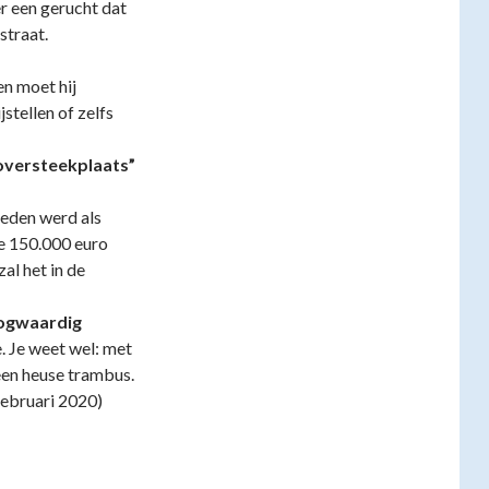
r een gerucht dat
straat.
en moet hij
stellen of zelfs
oversteekplaats”
leden werd als
ie 150.000 euro
al het in de
ogwaardig
. Je weet wel: met
een heuse trambus.
februari 2020)