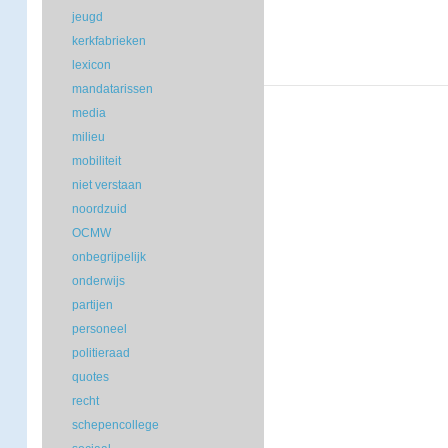
jeugd
kerkfabrieken
lexicon
mandatarissen
media
milieu
mobiliteit
niet verstaan
noordzuid
OCMW
onbegrijpelijk
onderwijs
partijen
personeel
politieraad
quotes
recht
schepencollege