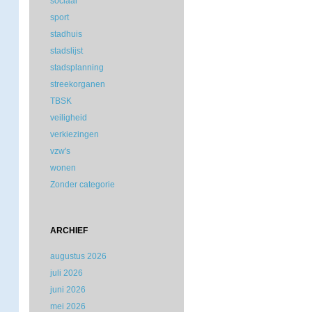
sociaal
sport
stadhuis
stadslijst
stadsplanning
streekorganen
TBSK
veiligheid
verkiezingen
vzw's
wonen
Zonder categorie
ARCHIEF
augustus 2026
juli 2026
juni 2026
mei 2026