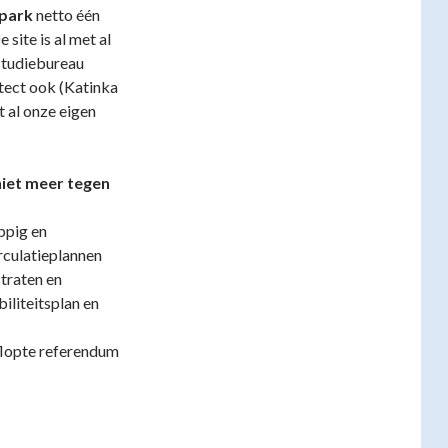
epark
netto één
site is al met al
studiebureau
tect ook (Katinka
t al onze eigen
niet meer tegen
ppig en
rculatieplannen
straten en
iliteitsplan en
eflopte referendum