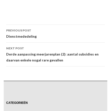
Post
PREVIOUS POST
navigation
Dienstmededeling
NEXT POST
Derde aanpassing meerjarenplan (2): aantal subsidies en
daarvan enkele nogal rare gevallen
CATEGORIEËN