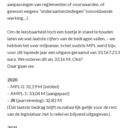
aanpassingen van reglementen of voorwaarden, of
gewoon wegens “onderaanbestedingen” (onvoldoende
werking…)
Om de leesbaarheid toch een beetje in stand te houden
laten we wat laatste cijfers van de bedragen vallen, – we
hebben het over miljoenen. In het oudste MPL werd bijv.
voor dit lopende jaar een uitgave geraamd van 33.167.213
euro. We noteren dit als 33,16 M. Oké?
Daar gaan we.
2020
– MPL-0: 32,19 M (initiëel)
– AMPL-1: 33,04 M (aangepast)
–
JR
(jaarrekening): 32,82 M
(Dat laatste bedrag blijft nu natuurlijk gelijk voor de rest
van de legislatuur, het is reëel en blijvend uitgegeven.)
2021