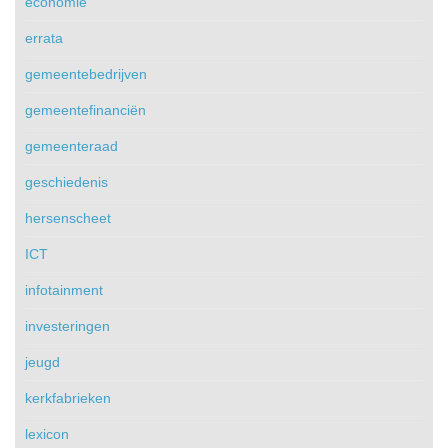
economie
errata
gemeentebedrijven
gemeentefinanciën
gemeenteraad
geschiedenis
hersenscheet
ICT
infotainment
investeringen
jeugd
kerkfabrieken
lexicon