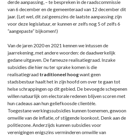
derde aanpassing, – te bespreken in de raadscommissie
van 6 december en de gemeenteraad van 12 december dit
jaar. (Let wel, dit zal geenszins de laatste aanpassing zijn
voor deze legislatuur, er kunnen er zelfs nog 5 of zelfs 6
“aangepaste” bijkomen!)
Van de jaren 2020 en 2021 kennen we intussen de
jaarrekening, met andere woorden: de daadwerkelijk
gedane uitgaven. De fameuze realisatiegraad. Inzake
subsidies die hier nu ter sprake komen is die
realisatiegraad
traditioneel hoog
want geen
stadsbestuur haalt het in zijn hoofd om over te gaan tot
helse schrappingen op dit gebied. De bevoegde schepenen
willen natuurlijk om electorale redenen blijven scoren met
hun cadeaus aan hun geliefkoosde clientèle.
Toegestane werkingssubsidies kunnen toenemen, gewoon
omwille van de inflatie, of stijgende loonkost. Denk aan de
politiezone. Anderzijds kunnen subsidies voor
verenigingen enigszins verminderen omwille van