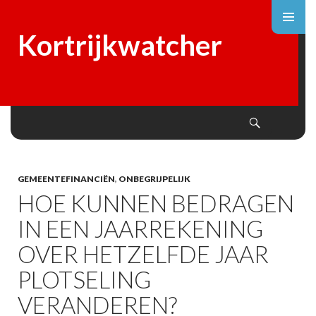
Kortrijkwatcher
Search
SKIP
TO
CONTENT
GEMEENTEFINANCIËN
,
ONBEGRIJPELIJK
HOE KUNNEN BEDRAGEN
IN EEN JAARREKENING
OVER HETZELFDE JAAR
PLOTSELING
VERANDEREN?