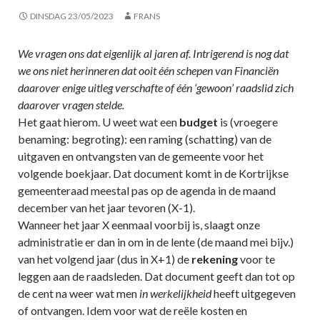
DINSDAG 23/05/2023
FRANS
We vragen ons dat eigenlijk al jaren af. Intrigerend is nog dat
we ons niet herinneren dat ooit één schepen van Financiën
daarover enige uitleg verschafte of één ‘gewoon’ raadslid zich
daarover vragen stelde.
Het gaat hierom. U weet wat een
budget
is (vroegere
benaming: begroting): een raming (schatting) van de
uitgaven en ontvangsten van de gemeente voor het
volgende boekjaar. Dat document komt in de Kortrijkse
gemeenteraad meestal pas op de agenda in de maand
december van het jaar tevoren (X-1).
Wanneer het jaar X eenmaal voorbij is, slaagt onze
administratie er dan in om in de lente (de maand mei bijv.)
van het volgend jaar (dus in X+1) de
rekening
voor te
leggen aan de raadsleden. Dat document geeft dan tot op
de cent na weer wat men
in werkelijkheid
heeft uitgegeven
of ontvangen. Idem voor wat de reële kosten en