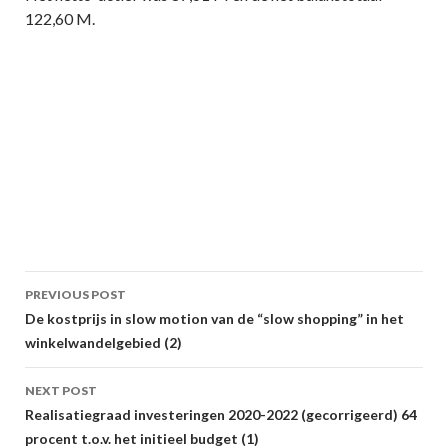
122,60 M.
Post
PREVIOUS POST
navigation
De kostprijs in slow motion van de “slow shopping” in het
winkelwandelgebied (2)
NEXT POST
Realisatiegraad investeringen 2020-2022 (gecorrigeerd) 64
procent t.o.v. het initieel budget (1)