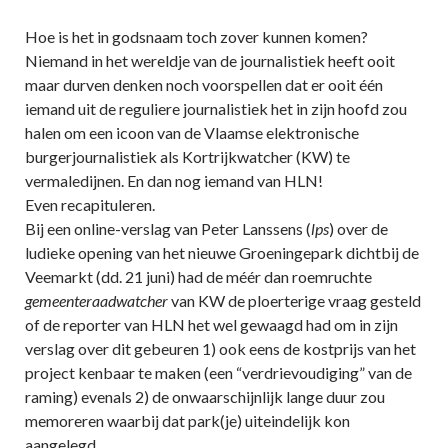
Hoe is het in godsnaam toch zover kunnen komen?
Niemand in het wereldje van de journalistiek heeft ooit
maar durven denken noch voorspellen dat er ooit één
iemand uit de reguliere journalistiek het in zijn hoofd zou
halen om een icoon van de Vlaamse elektronische
burgerjournalistiek als Kortrijkwatcher (KW) te
vermaledijnen. En dan nog iemand van HLN!
Even recapituleren.
Bij een online-verslag van Peter Lanssens (
lps
) over de
ludieke opening van het nieuwe Groeningepark dichtbij de
Veemarkt (dd. 21 juni) had de méér dan roemruchte
gemeenteraadwatcher
van KW de ploerterige vraag gesteld
of de reporter van HLN het wel gewaagd had om in zijn
verslag over dit gebeuren 1) ook eens de kostprijs van het
project kenbaar te maken (een “verdrievoudiging” van de
raming) evenals 2) de onwaarschijnlijk lange duur zou
memoreren waarbij dat park(je) uiteindelijk kon
aangelegd.