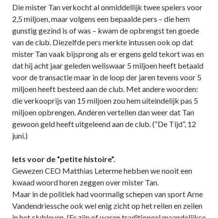
Die mister Tan verkocht al onmiddellijk twee spelers voor
2,5 miljoen, maar volgens een bepaalde pers – die hem
gunstig gezind is of was – kwam de opbrengst ten goede
van de club. Diezelfde pers merkte intussen ook op dat
mister Tan vaak bijsprong als er ergens geld tekort was en
dat hij acht jaar geleden weliswaar 5 miljoen heeft betaald
voor de transactie maar in de loop der jaren tevens voor 5
miljoen heeft besteed aan de club. Met andere woorden:
die verkooprijs van 15 miljoen zou hem uiteindelijk pas 5
miljoen opbrengen. Anderen vertellen dan weer dat Tan
gewoon geld heeft uitgeleend aan de club. (“De Tijd”, 12
juni.)
Iets voor de “petite histoire”.
Gewezen CEO Matthias Leterme hebben we nooit een
kwaad woord horen zeggen over mister Tan.
Maar in de politiek had voormalig schepen van sport Arne
Vandendriessche ook wel enig zicht op het reilen en zeilen
in het clubleven. (Er zijn of waren traditioneel maandelijkse