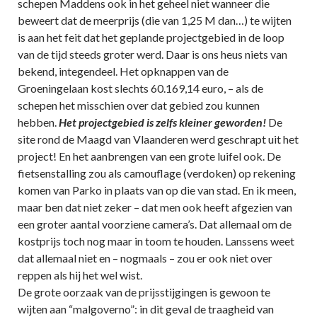
schepen Maddens ook in het geheel niet wanneer die
beweert dat de meerprijs (die van 1,25 M dan…) te wijten
is aan het feit dat het geplande projectgebied in de loop
van de tijd steeds groter werd. Daar is ons heus niets van
bekend, integendeel. Het opknappen van de
Groeningelaan kost slechts 60.169,14 euro, – als de
schepen het misschien over dat gebied zou kunnen
hebben.
Het projectgebied is zelfs kleiner geworden!
De
site rond de Maagd van Vlaanderen werd geschrapt uit het
project! En het aanbrengen van een grote luifel ook. De
fietsenstalling zou als camouflage (verdoken) op rekening
komen van Parko in plaats van op die van stad. En ik meen,
maar ben dat niet zeker – dat men ook heeft afgezien van
een groter aantal voorziene camera’s. Dat allemaal om de
kostprijs toch nog maar in toom te houden. Lanssens weet
dat allemaal niet en – nogmaals – zou er ook niet over
reppen als hij het wel wist.
De grote oorzaak van de prijsstijgingen is gewoon te
wijten aan “malgoverno”: in dit geval de traagheid van