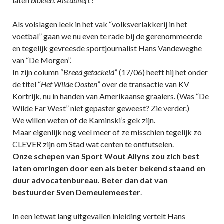
laten
bloeien
.
Alstublieft !
Als volslagen leek in het vak “volksverlakkerij in het
voetbal” gaan we nu even te rade bij de gerenommeerde
en tegelijk gevreesde sportjournalist Hans Vandeweghe
van “De Morgen”.
In zijn column “
Breed getackeld
” (17/06) heeft hij het onder
de titel “
Het Wilde Oosten
” over de transactie van KV
Kortrijk, nu in handen van Amerikaanse graaiers. (Was “De
Wilde Far West” niet gepaster geweest? Zie verder.)
We willen weten of de Kaminski’s gek zijn.
Maar eigenlijk nog veel meer of ze misschien tegelijk zo
CLEVER zijn om Stad wat centen te ontfutselen.
Onze schepen van Sport Wout Allyns zou zich best
laten omringen door een als beter bekend staand en
duur advocatenbureau. Beter dan dat van
bestuurder Sven Demeulemeester
.
In een ietwat lang uitgevallen inleiding vertelt Hans