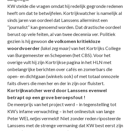
KW stelde die vragen omdat hij redelijk gegronde redenen
heeft om dat te betwijfelen. Kortrijkwatcher is namelijk al
sinds jaren van oordeel dat Lanssens allerminst een
“journalist” kan genoemd worden. Dat drastische oordeel
berust op vele feiten, al van twee decennia ver. Politiek
gezien is hij gewoon
de volkomen kritiekloze
woordvoerder
(lakei zeg maar)
van het Kortrijks College
van Burgemeester en Schepenen (het CBS). Voor het
overige vult hij zijn Kortrijkse pagina in het HLN met
onbelangrijke berichten over cafés en zomerbars die
open- en dichtgaan (winkels ook) of met totaal onnozele
faits divers die men her en der in zijn oor fluistert.
Kortrijkwatcher werd door Lanssens evenwel
betrapt op een grove beroepsfout !
De meerprijs van het project werd – in tegenstelling tot
KW’s infame verwachting – in het onlinestuk van lange
Peter WEL
netjes
vermeld! Niet zonder reden riposteerde
Lanssens met de strenge vermaning dat KW best eerst zijn