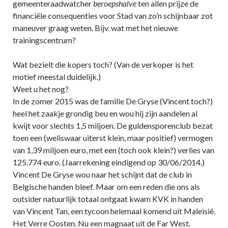
gemeenteraadwatcher
beroepshalve
ten allen prijze de
financiële consequenties voor Stad van zo’n schijnbaar zot
maneuver graag weten. Bijv. wat met het nieuwe
trainingscentrum?
Wat bezielt die kopers toch? (Van de verkoper is het
motief meestal duidelijk.)
Weet u het nog?
In de zomer 2015 was de familie De Gryse (Vincent toch?)
heel het zaakje grondig beu en wou hij zijn aandelen al
kwijt voor slechts 1,5 miljoen. De guldensporenclub bezat
toen een (weliswaar uiterst klein, maar positief) vermogen
van 1,39 miljoen euro, met een (toch ook klein?) verlies van
125.774 euro. (Jaarrekening eindigend op 30/06/2014.)
Vincent De Gryse wou naar het schijnt dat de club in
Belgische handen bleef. Maar om een reden die ons als
outsider natuurlijk totaal ontgaat kwam KVK in handen
van Vincent Tan, een tycoon helemaal komend uit Maleisië.
Het Verre Oosten. Nu een magnaat uit de Far West.