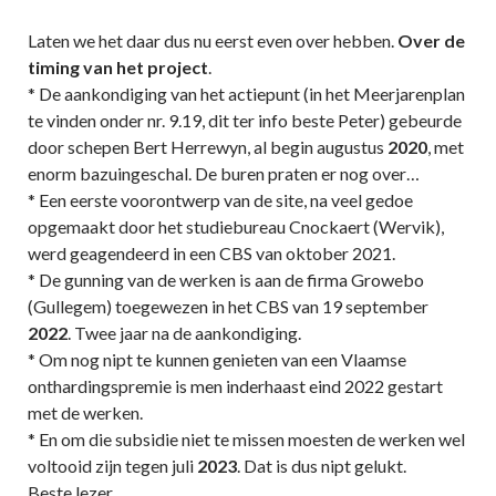
Laten we het daar dus nu eerst even over hebben.
Over
de
timing van het project
.
* De aankondiging van het actiepunt (in het Meerjarenplan
te vinden onder nr. 9.19, dit ter info beste Peter) gebeurde
door schepen Bert Herrewyn, al begin augustus
2020
, met
enorm bazuingeschal. De buren praten er nog over…
* Een eerste voorontwerp van de site, na veel gedoe
opgemaakt door het studiebureau Cnockaert (Wervik),
werd geagendeerd in een CBS van oktober 2021.
* De gunning van de werken is aan de firma Growebo
(Gullegem) toegewezen in het CBS van 19 september
2022
. Twee jaar na de aankondiging.
* Om nog nipt te kunnen genieten van een Vlaamse
onthardingspremie is men inderhaast eind 2022 gestart
met de werken.
* En om die subsidie niet te missen moesten de werken wel
voltooid zijn tegen juli
2023
. Dat is dus nipt gelukt.
Beste lezer,