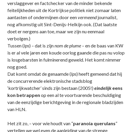
verslaggever en factchecker van de minder bekende
feitelijkheden uit de Kortrijkse politiek niet zomaar laten
aantasten of ondermijnen door een
vermeend
journalist,
nog afkomstig uit Sint-Denijs-Helkijn ook. (Dat laatste
doet er nergens aan toe, maar we zijn nu eenmaal
verbolgen.)
Tussen (
lps
) – dat is zijn
nom de plume
– en de baas van KW
is er al vele jaren een koude oorlog gaande die pas nu volop
is losgebarsten in fulminerend geweld. Het komt nimmer
nog goed.
Dat komt omdat de genaamde (
lps
) heeft gemeend dat hij
de concurrerende elektronische stadsblog
‘kortrijkwatcher’ sinds zijn bestaan (2005!)
eindelijk
eens
kon betrappen
op een al te voortvarende beschuldiging
van de eenzijdige berichtgeving in de regionale bladzijden
van HLN.
Het zit zo, – voor wie houdt van “
paranoia querulans
”
vertellen we wel even de aanleiding van de strenge