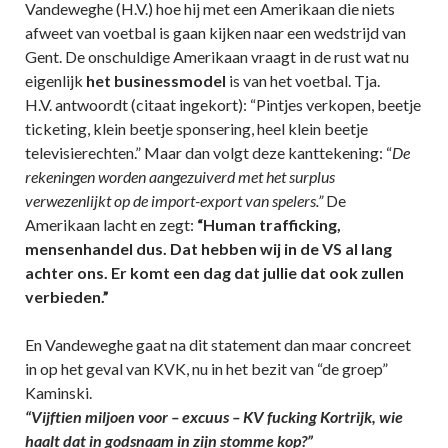
Vandeweghe (H.V.) hoe hij met een Amerikaan die niets
afweet van voetbal is gaan kijken naar een wedstrijd van
Gent. De onschuldige Amerikaan vraagt in de rust wat nu
eigenlijk
het businessmodel
is van het voetbal. Tja.
H.V. antwoordt (citaat ingekort): “Pintjes verkopen, beetje
ticketing, klein beetje sponsering, heel klein beetje
televisierechten.” Maar dan volgt deze kanttekening: “
De
rekeningen worden aangezuiverd met het surplus
verwezenlijkt op de import-export van spelers.”
De
Amerikaan lacht en zegt:
“Human trafficking,
mensenhandel dus. Dat hebben wij in de VS al lang
achter ons. Er komt een dag dat jullie dat ook zullen
verbieden.”
En Vandeweghe gaat na dit statement dan maar concreet
in op het geval van KVK, nu in het bezit van “de groep”
Kaminski.
“Vijftien miljoen voor – excuus – KV fucking Kortrijk, wie
haalt dat in godsnaam in zijn stomme kop?”