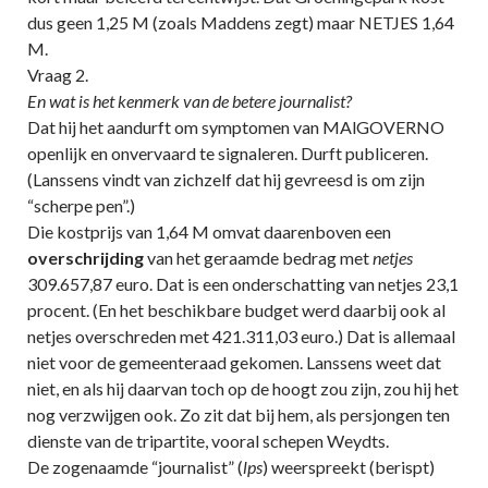
dus geen 1,25 M (zoals Maddens zegt) maar NETJES 1,64
M.
Vraag 2.
En wat is het kenmerk van de betere journalist?
Dat hij het aandurft om symptomen van MAlGOVERNO
openlijk en onvervaard te signaleren. Durft publiceren.
(Lanssens vindt van zichzelf dat hij gevreesd is om zijn
“scherpe pen”.)
Die kostprijs van 1,64 M omvat daarenboven een
overschrijding
van het geraamde bedrag met
netjes
309.657,87 euro. Dat is een onderschatting van netjes 23,1
procent. (En het beschikbare budget werd daarbij ook al
netjes overschreden met 421.311,03 euro.) Dat is allemaal
niet voor de gemeenteraad gekomen. Lanssens weet dat
niet, en als hij daarvan toch op de hoogt zou zijn, zou hij het
nog verzwijgen ook. Zo zit dat bij hem, als persjongen ten
dienste van de tripartite, vooral schepen Weydts.
De zogenaamde “journalist” (
lps
) weerspreekt (berispt)