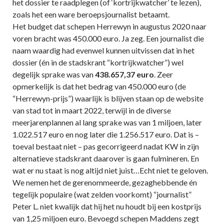
het dossier te raadplegen (of ‘kortrijkwatcher’ te lezen),
zoals het een ware beroepsjournalist betaamt.
Het budget dat schepen Herrewyn in augustus 2020 naar
voren bracht was 450.000 euro. Ja zeg. Een journalist die
naam waardig had evenwel kunnen uitvissen dat in het
dossier (én in de stadskrant “kortrijkwatcher”) wel
degelijk sprake was van
438.657,37 euro
. Zeer
opmerkelijk is dat het bedrag van 450.000 euro (de
“Herrewyn-prijs”) waarlijk is blijven staan op de website
van stad tot in maart 2022, terwijl in de diverse
meerjarenplannen al lang sprake was van 1 miljoen, later
1.022.517 euro en nog later die 1.256.517 euro. Dat is –
toeval bestaat niet – pas gecorrigeerd nadat KW in zijn
alternatieve stadskrant daarover is gaan fulmineren. En
wat er nu staat is nog altijd niet juist…Echt niet te geloven.
We nemen het de gerenommeerde, gezaghebbende én
tegelijk populaire (wat zelden voorkomt) “journalist”
Peter L. niet kwalijk dat hij het nu houdt bij een kostprijs
van 1,25 miljoen euro. Bevoegd schepen Maddens zegt