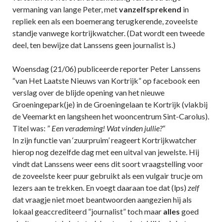
vermaning van lange Peter, met
vanzelfsprekend
in
repliek een als een boemerang terugkerende, zoveelste
standje vanwege kortrijkwatcher. (Dat wordt een tweede
deel, ten bewijze dat Lanssens geen journalist is.)
Woensdag (21/06) publiceerde reporter Peter Lanssens
“van Het Laatste Nieuws van Kortrijk” op facebook een
verslag over de blijde opening van het nieuwe
Groeningepark(je) in de Groeningelaan te Kortrijk (vlakbij
de Veemarkt en langsheen het wooncentrum Sint-Carolus).
Titel was: ”
Een verademing! Wat vinden jullie?
“
In zijn functie van ‘zuurpruim’ reageert Kortrijkwatcher
hierop nog dezelfde dag met een uitval van jewelste. Hij
vindt dat Lanssens weer eens dit soort vraagstelling voor
de zoveelste keer puur gebruikt als een vulgair trucje om
lezers aan te trekken. En voegt daaraan toe dat (lps)
zelf
dat vraagje niet moet beantwoorden aangezien hij als
lokaal geaccrediteerd “journalist” toch maar
alles
goed