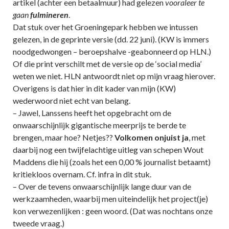
artikel (achter een betaalmuur) had gelezen
vooraleer te
gaan
fulmineren
.
Dat stuk over het Groeningepark hebben we intussen
gelezen, in de geprinte versie (dd. 22 juni). (KW is immers
noodgedwongen – beroepshalve -geabonneerd op HLN.)
Of die print verschilt met de versie op de ‘social media’
weten we niet. HLN antwoordt niet op mijn vraag hierover.
Overigens is dat hier in dit kader van mijn (KW)
wederwoord niet echt van belang.
– Jawel, Lanssens heeft het opgebracht om de
onwaarschijnlijk gigantische meerprijs te berde te
brengen, maar hoe? Netjes??
Volkomen onjuist ja
, met
daarbij nog een twijfelachtige uitleg van schepen Wout
Maddens die hij (zoals het een 0,00 % journalist betaamt)
kritiekloos overnam. Cf. infra in dit stuk.
– Over de tevens onwaarschijnlijk lange duur van de
werkzaamheden, waarbij men uiteindelijk het project(je)
kon verwezenlijken : geen woord. (Dat was nochtans onze
tweede vraag.)