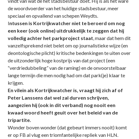
vindt van wat de het stadsbestuur doet. Hij is als het ware
de woordvoerder van het huidige stadsbestuur, meer
speciaal en opvallend van schepen Weydts.
I
ntussen is Kortrijkwatcher niet te beroerd om nog
een keer (ook online) uitdrukkelijk te zeggen dat hij
volledig achter het parkproject staat
, maar dat hem dit
vanzelfsprekend niet belet om op journalistieke wijze (en
deontologische plicht) kritische bedenkingen te uiten over
de uitzonderlijk hoge kostprijs van dat project (een
“verdriedubbeling” van de raming) en de onvoorstelbaar
lange termijn die men nodig had om dat park(je) klaar te
krijgen.
En vilein als Kortrijkwatcher is, vraagt hij zich af of
Peter Lanssens dat wel zal durven schrijven,
aangezien hij (ook in dit verband) nog nooit een
kwaad woord heeft geuit over het beleid van de
tripartite.
Wonder boven wonder (dat gebeurt immers nooit) komt
er op FB al vlug een triomfantelijke repliek van HLN.