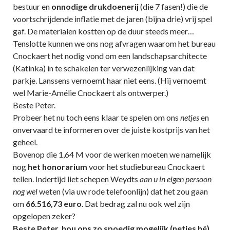
bestuur en
onnodige drukdoenerij
(die 7 fasen!) die de
voortschrijdende inflatie met de jaren (bijna drie) vrij spel
gaf. De materialen kostten op de duur steeds meer…
Tenslotte kunnen we ons nog afvragen waarom het bureau
Cnockaert het nodig vond om een landschapsarchitecte
(Katinka) in te schakelen ter verwezenlijking van dat
parkje. Lanssens vernoemt haar niet eens. (Hij vernoemt
wel Marie-Amélie Cnockaert als ontwerper.)
Beste Peter.
Probeer het nu toch eens klaar te spelen om ons
netjes
en
onvervaard te informeren over de juiste kostprijs van het
geheel.
Bovenop die 1,64 M voor de werken moeten we namelijk
nog
het honorarium
voor het studiebureau Cnockaert
tellen. Indertijd liet schepen Weydts
aan u in eigen persoon
nog wel
weten (via uw rode telefoonlijn) dat het zou gaan
om
66.516,73 euro
. Dat bedrag zal nu ook wel zijn
opgelopen zeker?
Beste Peter, hou ons zo spoedig mogelijk (netjes hé)