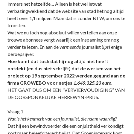
immers net hetzelfde… Alleen is het wel ietwat
verbazingwekkend dat de website van stad het nog altijd
heeft over 1,1 miljoen. Maar dat is zonder BTW, om ons te
troosten.
Wat we nu toch nog absoluut willen vertellen aan onze
trouwe abonnees vergt waarlijk een inspanning om nog
verder te lezen. En aan de
vermeende
journalist (
lps
) enige
beroepsijver.
Hoe komt dat toch dat hij nog altijd niet heeft
ontdekt (en dus niet schrijft) dat de werken van het
project op 19 september 2022 werden gegund aan de
firma GROWEBO voor netjes
1.649.325,23 euro
.
HET GAAT DUS OM EEN “VERVIERVOUDIGING” VAN
DE OORSPONKELIJKE HERREWYN-PRIJS.
Vraag 1.
Wat is het kenmerk van een journalist, die naam waardig?
Dat hij een bewindvoerder die een onjuistheid verkondigt
kort maar beleefd terechtwijst. Dat Groeningepark kost