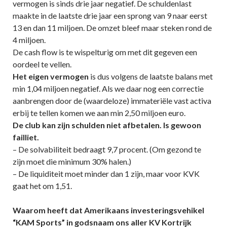
vermogen is sinds drie jaar negatief. De schuldenlast
maakte in de laatste drie jaar een sprong van 9 naar eerst
13 en dan 11 miljoen. De omzet bleef maar steken rond de
4 miljoen.
De cash flow is te wispelturig om met dit gegeven een
oordeel te vellen.
Het eigen vermogen
is dus volgens de laatste balans met
min 1,04 miljoen negatief. Als we daar nog een correctie
aanbrengen door de (waardeloze) immateriële vast activa
erbij te tellen komen we aan min 2,50 miljoen euro.
De club kan zijn schulden niet afbetalen. Is gewoon
failliet.
– De solvabiliteit bedraagt 9,7 procent. (Om gezond te
zijn moet die minimum 30% halen.)
– De liquiditeit moet minder dan 1 zijn, maar voor KVK
gaat het om 1,51.
Waarom heeft dat Amerikaans investeringsvehikel
“KAM Sports” in godsnaam ons aller KV Kortrijk