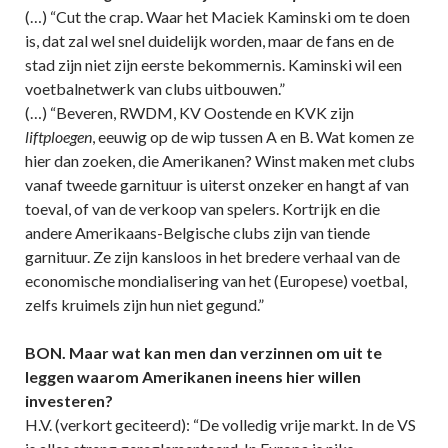
(…) “Cut the crap. Waar het Maciek Kaminski om te doen
is, dat zal wel snel duidelijk worden, maar de fans en de
stad zijn niet zijn eerste bekommernis. Kaminski wil een
voetbalnetwerk van clubs uitbouwen.”
(…) “Beveren, RWDM, KV Oostende en KVK zijn
liftploegen
, eeuwig op de wip tussen A en B. Wat komen ze
hier dan zoeken, die Amerikanen? Winst maken met clubs
vanaf tweede garnituur is uiterst onzeker en hangt af van
toeval, of van de verkoop van spelers. Kortrijk en die
andere Amerikaans-Belgische clubs zijn van tiende
garnituur. Ze zijn kansloos in het bredere verhaal van de
economische mondialisering van het (Europese) voetbal,
zelfs kruimels zijn hun niet gegund.”
BON. Maar wat kan men dan verzinnen om uit te
leggen waarom Amerikanen ineens hier willen
investeren?
H.V. (verkort geciteerd): “De volledig vrije markt. In de VS