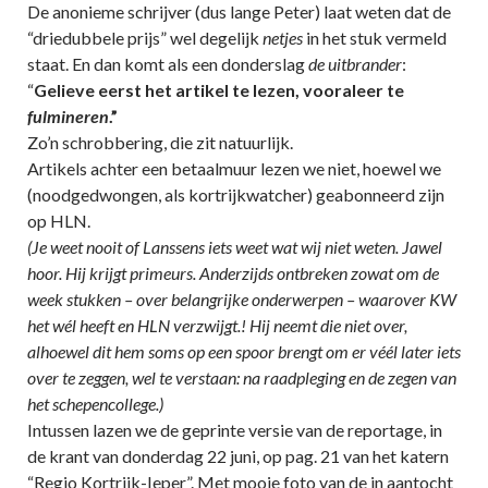
De anonieme schrijver (dus lange Peter) laat weten dat de
“driedubbele prijs” wel degelijk
netjes
in het stuk vermeld
staat. En dan komt als een donderslag
de uitbrander
:
“
Gelieve eerst het artikel te lezen, vooraleer te
fulmineren
.”
Zo’n schrobbering, die zit natuurlijk.
Artikels achter een betaalmuur lezen we niet, hoewel we
(noodgedwongen, als kortrijkwatcher) geabonneerd zijn
op HLN.
(Je weet nooit of Lanssens iets weet wat wij niet weten. Jawel
hoor. Hij krijgt primeurs. Anderzijds ontbreken zowat om de
week stukken – over belangrijke onderwerpen – waarover KW
het wél heeft en HLN verzwijgt.! Hij neemt die niet over,
alhoewel dit hem soms op een spoor brengt om er véél later iets
over te zeggen, wel te verstaan: na raadpleging en de zegen van
het schepencollege.)
Intussen lazen we de geprinte versie van de reportage, in
de krant van donderdag 22 juni, op pag. 21 van het katern
“Regio Kortrijk-Ieper”. Met mooie foto van de in aantocht