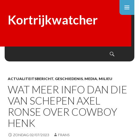
Kortrijkwatcher
Search
SKIP
TO
CONTENT
ACTUALITEITSBERICHT
,
GESCHIEDENIS
,
MEDIA
,
MILIEU
WAT MEER INFO DAN DIE
VAN SCHEPEN AXEL
RONSE OVER COWBOY
HENK
ZONDAG 02/07/2023
FRANS