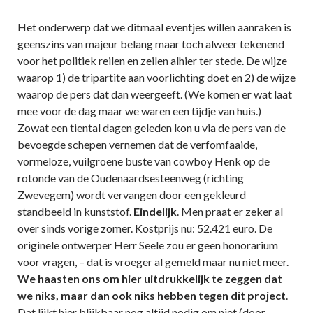
Het onderwerp dat we ditmaal eventjes willen aanraken is
geenszins van majeur belang maar toch alweer tekenend
voor het politiek reilen en zeilen alhier ter stede. De wijze
waarop 1) de tripartite aan voorlichting doet en 2) de wijze
waarop de pers dat dan weergeeft. (We komen er wat laat
mee voor de dag maar we waren een tijdje van huis.)
Zowat een tiental dagen geleden kon u via de pers van de
bevoegde schepen vernemen dat de verfomfaaide,
vormeloze, vuilgroene buste van cowboy Henk op de
rotonde van de Oudenaardsesteenweg (richting
Zwevegem) wordt vervangen door een gekleurd
standbeeld in kunststof.
Eindelijk
. Men praat er zeker al
over sinds vorige zomer. Kostprijs nu: 52.421 euro. De
originele ontwerper Herr Seele zou er geen honorarium
voor vragen, – dat is vroeger al gemeld maar nu niet meer.
We haasten ons om hier uitdrukkelijk te zeggen dat
we niks, maar dan ook niks hebben tegen dit project
.
Dat lijkt hier blijkbaar nog altijd nodig om niet (door