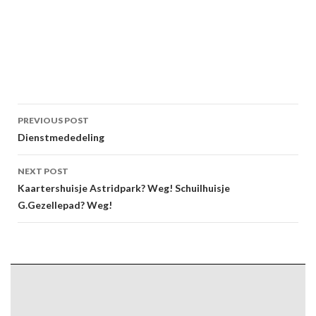
Post
PREVIOUS POST
navigation
Dienstmededeling
NEXT POST
Kaartershuisje Astridpark? Weg! Schuilhuisje
G.Gezellepad? Weg!