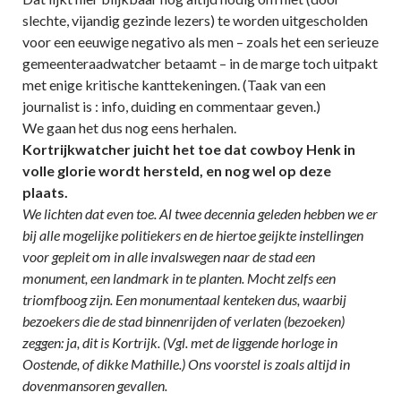
slechte, vijandig gezinde lezers) te worden uitgescholden
voor een eeuwige negativo als men – zoals het een serieuze
gemeenteraadwatcher betaamt – in de marge toch uitpakt
met enige kritische kanttekeningen. (Taak van een
journalist is : info, duiding en commentaar geven.)
We gaan het dus nog eens herhalen.
Kortrijkwatcher juicht het toe dat cowboy Henk in
volle glorie wordt hersteld, en nog wel op deze
plaats.
We lichten dat even toe. Al twee decennia geleden hebben we er
bij alle mogelijke politiekers en de hiertoe geijkte instellingen
voor gepleit om in alle invalswegen naar de stad een
monument, een landmark in te planten. Mocht zelfs een
triomfboog zijn. Een monumentaal kenteken dus, waarbij
bezoekers die de stad binnenrijden of verlaten (bezoeken)
zeggen: ja, dit is Kortrijk. (Vgl. met de liggende horloge in
Oostende, of dikke Mathille.) Ons voorstel is zoals altijd in
dovenmansoren gevallen.