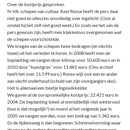
Over de kostprijs gesproken.
N-VA-schepen van cultuur Axel Ronse heeft de pers daar
niet goed en alleszins onvolledig over ingelicht. (Ook al
omdat hij het zelf niet goed weet.) En zoals we het van de
pers gewoon zijn, heeft men klakkeloos overgenomen wat
de schepen voorschotelde.
We kregen van de schepen twee bedragen (en slechts
twee) uit het verleden te horen. In 2008 heeft men de
beplanting vervangen door klimop voor 10.600 euro en in
2010 door “kunstgras” voor 11.481 euro. (Ons archief
heeft het over 11.599 euro.) Ronse wijt ook een en ander
aan slecht onderhoud (schuld van zijn voorgangers dus).
Het is allemaal een beetje ingewikkelder.
We gaven al de oorspronkelijke kostprijs: 22.421 euro in
2004. De beplanting bleek al onmiddellijk niet wintervast
(hoe is dat mogelijk?) en moest al het volgende jaar in
2005 vervangen worden, voor een bedrag van 5.342 euro.
En de lijdensweg is dan begonnen. Schimmelvorming waar
de ene na de andere deskundige plantkundige geen weg