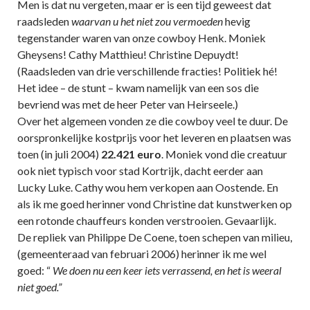
Men is dat nu vergeten, maar er is een tijd geweest dat
raadsleden
waarvan u het niet zou vermoeden
hevig
tegenstander waren van onze cowboy Henk. Moniek
Gheysens! Cathy Matthieu! Christine Depuydt!
(Raadsleden van drie verschillende fracties! Politiek hé!
Het idee – de stunt – kwam namelijk van een sos die
bevriend was met de heer Peter van Heirseele.)
Over het algemeen vonden ze die cowboy veel te duur. De
oorspronkelijke kostprijs voor het leveren en plaatsen was
toen (in juli 2004)
22.421 euro
. Moniek vond die creatuur
ook niet typisch voor stad Kortrijk, dacht eerder aan
Lucky Luke. Cathy wou hem verkopen aan Oostende. En
als ik me goed herinner vond Christine dat kunstwerken op
een rotonde chauffeurs konden verstrooien. Gevaarlijk.
De repliek van Philippe De Coene, toen schepen van milieu,
(gemeenteraad van februari 2006) herinner ik me wel
goed: “
We doen nu een keer iets verrassend, en het is weeral
niet goed.”