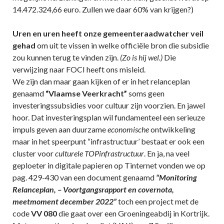
14.472.324,66 euro. Zullen we daar 60% van krijgen?)
Uren en uren heeft onze gemeenteraadwatcher veil
gehad
om uit te vissen in welke officiële bron die subsidie
zou kunnen terug te vinden zijn.
(Zo is hij wel.)
Die
verwijzing naar FOCI heeft ons misleid.
We zijn dan maar gaan kijken of er in het relanceplan
genaamd
“Vlaamse Veerkracht”
soms geen
investeringssubsidies voor cultuur zijn voorzien. En jawel
hoor. Dat investeringsplan wil fundamenteel een serieuze
impuls geven aan duurzame
economische
ontwikkeling
maar in het speerpunt “infrastructuur’ bestaat er ook een
cluster voor
culturele TOPinfrastructuur
. En ja, na veel
geploeter in digitale papieren op Tinternet vonden we op
pag. 429-430 van een document genaamd
“Monitoring
Relanceplan, – Voortgangsrapport en covernota,
meetmoment december 2022”
toch een project met de
code
VV 080
die gaat over een Groeningeabdij in Kortrijk.