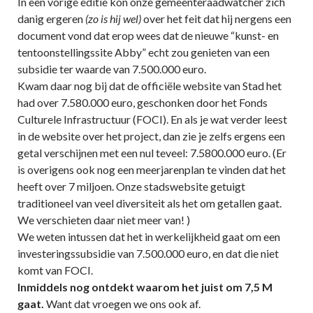
In een vorige editie kon onze gemeenteraadwatcher zich
danig ergeren
(zo is hij wel)
over het feit dat hij nergens een
document vond dat erop wees dat de nieuwe “kunst- en
tentoonstellingssite Abby” echt zou genieten van een
subsidie ter waarde van 7.500.000 euro.
Kwam daar nog bij dat de officiële website van Stad het
had over 7.580.000 euro, geschonken door het Fonds
Culturele Infrastructuur (FOCI). En als je wat verder leest
in de website over het project, dan zie je zelfs ergens een
getal verschijnen met een nul teveel: 7.5800.000 euro. (Er
is overigens ook nog een meerjarenplan te vinden dat het
heeft over 7 miljoen. Onze stadswebsite getuigt
traditioneel van veel diversiteit als het om getallen gaat.
We verschieten daar niet meer van! )
We weten intussen dat het in werkelijkheid gaat om een
investeringssubsidie van 7.500.000 euro, en dat die niet
komt van FOCI.
Inmiddels nog ontdekt waarom het juist om 7,5 M
gaat.
Want dat vroegen we ons ook af.