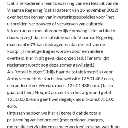
Dat is te kaderen in een toepassing van een Besluit van de
Vlaamse Regering (dat al dateert van 16 november 2012)
over het toekennen van investeringssubsidies voor “het
uitbreiden, verbouwen of verwerven van culturele
infrastructuur met uitzonderlijke omvang”. Het artikel 6
daarvan zegt dat die subsidie van de Vlaamse Regering
maximaal 60% kan bedragen, en dat de rest van de
kostprijs moet gedragen worden door een andere
overheid, hier in dit geval dus onze Stad. (Ter info: dit
reglement wordt nog deze zomer gewijzigd.)
Als “totaal budget” (blijkbaar de totale kostprijs) voor
Abby vermeldt de Kortrijkse website 12.501.487 euro,
een andere keer
één euro
meer: 12.501.48
8
euro. (Ja, zo
gaat dat hier.) Nou, 60 procent van het afgerond getal
12.500.000 euro geeft wel degelijk als uitkomst 750.00
euro.
(Intussen hebben we hier al gemeld dat de totale
prijs
raming
van het project (met erelonen, marges,
mogelijke herzieningen en meerwerken) geschat wordt op