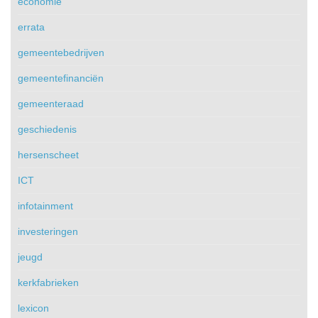
economie
errata
gemeentebedrijven
gemeentefinanciën
gemeenteraad
geschiedenis
hersenscheet
ICT
infotainment
investeringen
jeugd
kerkfabrieken
lexicon