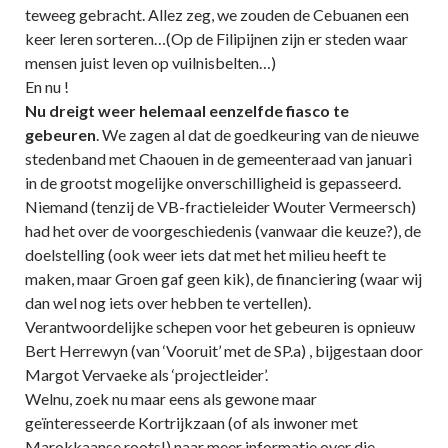
teweeg gebracht. Allez zeg, we zouden de Cebuanen een
keer leren sorteren…(Op de Filipijnen zijn er steden waar
mensen juist leven op vuilnisbelten…)
En nu !
Nu dreigt weer helemaal eenzelfde fiasco te
gebeuren
. We zagen al dat de goedkeuring van de nieuwe
stedenband met Chaouen in de gemeenteraad van januari
in de grootst mogelijke onverschilligheid is gepasseerd.
Niemand (tenzij de VB-fractieleider Wouter Vermeersch)
had het over de voorgeschiedenis (vanwaar die keuze?), de
doelstelling (ook weer iets dat met het milieu heeft te
maken, maar Groen gaf geen kik), de financiering (waar wij
dan wel nog iets over hebben te vertellen).
Verantwoordelijke schepen voor het gebeuren is opnieuw
Bert Herrewyn (van ‘Vooruit’ met de SP.a) , bijgestaan door
Margot Vervaeke als ‘projectleider’.
Welnu, zoek nu maar eens als gewone maar
geïnteresseerde Kortrijkzaan (of als inwoner met
Marokkaanse roots!) naar meer informatie over die