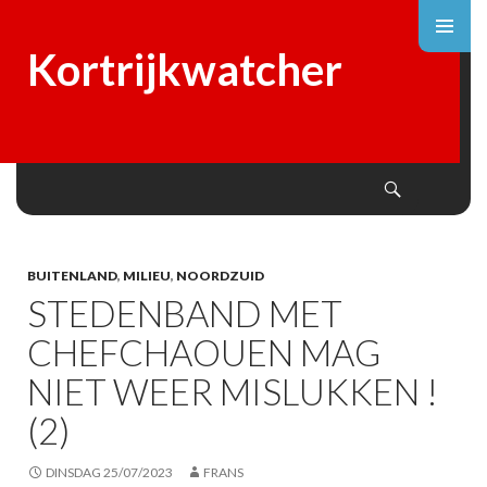
Kortrijkwatcher
Search
SKIP
TO
CONTENT
BUITENLAND
,
MILIEU
,
NOORDZUID
STEDENBAND MET
CHEFCHAOUEN MAG
NIET WEER MISLUKKEN !
(2)
DINSDAG 25/07/2023
FRANS