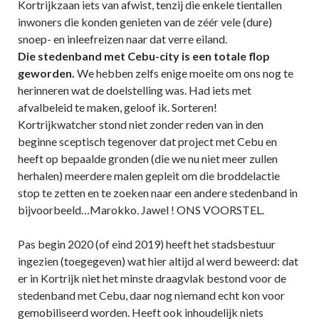
Kortrijkzaan iets van afwist, tenzij die enkele tientallen
inwoners die konden genieten van de zéér vele (dure)
snoep- en inleefreizen naar dat verre eiland.
Die stedenband met Cebu-city is een totale flop
geworden.
We hebben zelfs enige moeite om ons nog te
herinneren wat de doelstelling was. Had iets met
afvalbeleid te maken, geloof ik. Sorteren!
Kortrijkwatcher stond niet zonder reden van in den
beginne sceptisch tegenover dat project met Cebu en
heeft op bepaalde gronden (die we nu niet meer zullen
herhalen) meerdere malen gepleit om die broddelactie
stop te zetten en te zoeken naar een andere stedenband in
bijvoorbeeld…Marokko. Jawel ! ONS VOORSTEL.
Pas begin 2020 (of eind 2019) heeft het stadsbestuur
ingezien (toegegeven) wat hier altijd al werd beweerd: dat
er in Kortrijk niet het minste draagvlak bestond voor de
stedenband met Cebu, daar nog niemand echt kon voor
gemobiliseerd worden. Heeft ook inhoudelijk niets