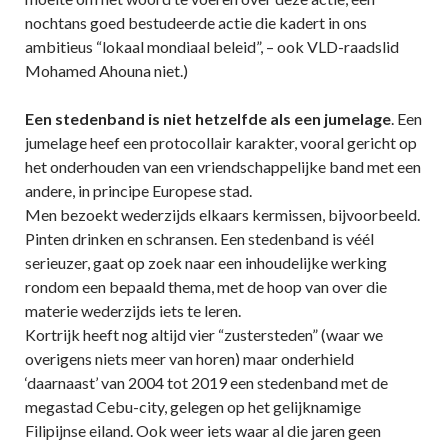
nochtans goed bestudeerde actie die kadert in ons
ambitieus “lokaal mondiaal beleid”, – ook VLD-raadslid
Mohamed Ahouna niet.)
Een stedenband is niet hetzelfde als een jumelage
. Een
jumelage heef een protocollair karakter, vooral gericht op
het onderhouden van een vriendschappelijke band met een
andere, in principe Europese stad.
Men bezoekt wederzijds elkaars kermissen, bijvoorbeeld.
Pinten drinken en schransen. Een stedenband is véél
serieuzer, gaat op zoek naar een inhoudelijke werking
rondom een bepaald thema, met de hoop van over die
materie wederzijds iets te leren.
Kortrijk heeft nog altijd vier “zustersteden” (waar we
overigens niets meer van horen) maar onderhield
‘daarnaast’ van 2004 tot 2019 een stedenband met de
megastad Cebu-city, gelegen op het gelijknamige
Filipijnse eiland. Ook weer iets waar al die jaren geen