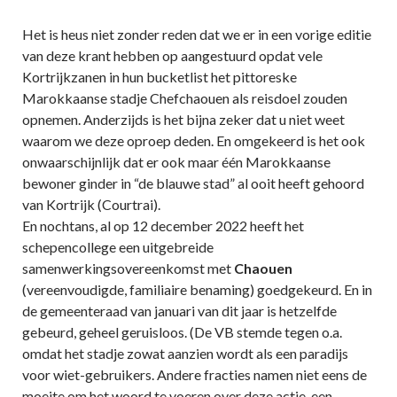
Het is heus niet zonder reden dat we er in een vorige editie
van deze krant hebben op aangestuurd opdat vele
Kortrijkzanen in hun bucketlist het pittoreske
Marokkaanse stadje Chefchaouen als reisdoel zouden
opnemen. Anderzijds is het bijna zeker dat u niet weet
waarom we deze oproep deden. En omgekeerd is het ook
onwaarschijnlijk dat er ook maar één Marokkaanse
bewoner ginder in “de blauwe stad” al ooit heeft gehoord
van Kortrijk (Courtrai).
En nochtans, al op 12 december 2022 heeft het
schepencollege een uitgebreide
samenwerkingsovereenkomst met
Chaouen
(vereenvoudigde, familiaire benaming) goedgekeurd. En in
de gemeenteraad van januari van dit jaar is hetzelfde
gebeurd, geheel geruisloos. (De VB stemde tegen o.a.
omdat het stadje zowat aanzien wordt als een paradijs
voor wiet-gebruikers. Andere fracties namen niet eens de
moeite om het woord te voeren over deze actie, een