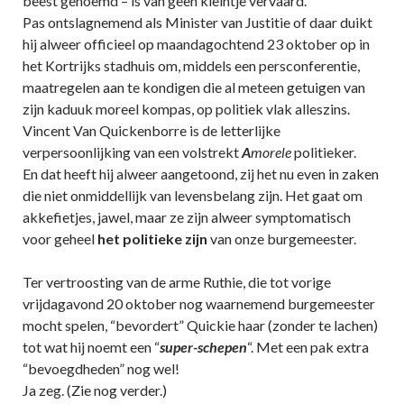
beest genoemd – is van geen kleintje vervaard.
Pas ontslagnemend als Minister van Justitie of daar duikt
hij alweer officieel op maandagochtend 23 oktober op in
het Kortrijks stadhuis om, middels een persconferentie,
maatregelen aan te kondigen die al meteen getuigen van
zijn kaduuk moreel kompas, op politiek vlak alleszins.
Vincent Van Quickenborre is de letterlijke
verpersoonlijking van een volstrekt
A
morele
politieker.
En dat heeft hij alweer aangetoond, zij het nu even in zaken
die niet onmiddellijk van levensbelang zijn. Het gaat om
akkefietjes, jawel, maar ze zijn alweer symptomatisch
voor geheel
het politieke zijn
van onze burgemeester.
Ter vertroosting van de arme Ruthie, die tot vorige
vrijdagavond 20 oktober nog waarnemend burgemeester
mocht spelen, “bevordert” Quickie haar (zonder te lachen)
tot wat hij noemt een “
super-schepen
“. Met een pak extra
“bevoegdheden” nog wel!
Ja zeg. (Zie nog verder.)