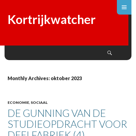
Kortrijkwatcher
Search
SKIP
TO
CONTENT
Monthly Archives: oktober 2023
ECONOMIE
,
SOCIAAL
DE GUNNING VAN DE
STUDIEOPDRACHT VOOR
DEELFABRIEK (4)