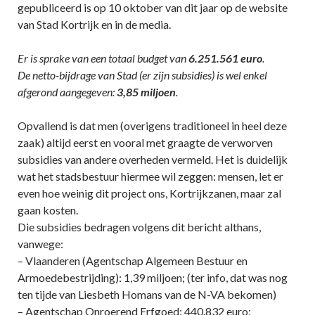
gepubliceerd is op 10 oktober van dit jaar op de website
van Stad Kortrijk en in de media.
Er is sprake van een totaal budget van
6.251.561 euro
.
De netto-bijdrage van Stad (er zijn subsidies) is wel enkel
afgerond aangegeven:
3,85 miljoen
.
Opvallend is dat men (overigens traditioneel in heel deze
zaak) altijd eerst en vooral met graagte de verworven
subsidies van andere overheden vermeld. Het is duidelijk
wat het stadsbestuur hiermee wil zeggen: mensen, let er
even hoe weinig dit project ons, Kortrijkzanen, maar zal
gaan kosten.
Die subsidies bedragen volgens dit bericht althans,
vanwege:
– Vlaanderen (Agentschap Algemeen Bestuur en
Armoedebestrijding): 1,39 miljoen; (ter info, dat was nog
ten tijde van Liesbeth Homans van de N-VA bekomen)
– Agentschap Onroerend Erfgoed: 440.832 euro;