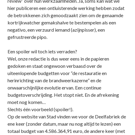
review” over hun werkzaamheden. Ja, soms kan wat we
hier publiceren een ontluisterende werking hebben zodat
de betrokkenen zich genoodzaakt zien om de genaamde
kortrijkwatcher gemakshalve te bestempelen als een
negativo, een verzuurd iemand (azijnpisser), een
gefrustreerde pipo.
Een spoiler wil toch iets verraden?
Wel, onze redactie is dus weer eens in de papieren
gedoken en staat ongewoon verbaasd over de
uiteenlopende budgetten voor “de restauratie en
herinrichting van de brandweerkazerne” en de
onwaarschijnlijke evolutie ervan. Een continue
budgetoverschrijding. Het stopt niet. En de afrekening
moet nog komen…
Slechts één voorbeeld (spoiler!).
Op de website van Stad vinden we voor de Deelfabriek de
ene keer (zonder datum, maar nu nog altijd te lezen) een
totaal budget van 4.586.364,91 euro, de andere keer (met