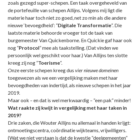
zoals gezegd super-schepen. Een taak overgeheveld van
de portefeuille van schepen Allijns. Volgens mij ligt die
materie haar toch niet zo goed, net zo min als die andere
nieuwe ‘bevoegdheid’: “
Digitale Transformatie
“. Die
laatste materie behoorde vroeger tot de taak van
burgemeester Van Quickenborne. En Quickie gaf haar ook
nog “
Protocol
” mee als taakstelling. (Dat vinden we
persoonlijk wel geschikt voor haar.) Van Allijns ten slotte
kreeg zij nog “
Toerisme
“.
Onze eerste schepen kreeg dus
vier nieuwe domeinen
toegewezen als we een vergelijking maken met haar
bevoegdheden van indertijd, als nieuwe schepen in het jaar
2019.
Maar ook – en dat is wel merkwaardig – “een pak” minder!
Wat raakte zij kwijt in vergelijking met haar taken in
2019?
Drie zaken, die Wouter Allijns nu allemaal in handen krijgt:
ontmoetingscentra, coördinatie wijkteams, vrijwilligers.
(Wat we niet verstaan is dat de kwestie “deelgemeenten”