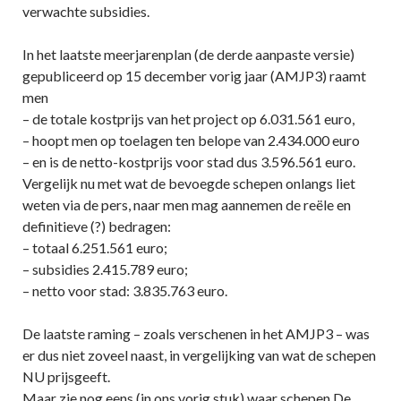
verwachte subsidies.
In het laatste meerjarenplan (de derde aanpaste versie)
gepubliceerd op 15 december vorig jaar (AMJP3) raamt
men
– de totale kostprijs van het project op 6.031.561 euro,
– hoopt men op toelagen ten belope van 2.434.000 euro
– en is de netto-kostprijs voor stad dus 3.596.561 euro.
Vergelijk nu met wat de bevoegde schepen onlangs liet
weten via de pers, naar men mag aannemen de reële en
definitieve (?) bedragen:
– totaal 6.251.561 euro;
– subsidies 2.415.789 euro;
– netto voor stad: 3.835.763 euro.
De laatste raming – zoals verschenen in het AMJP3 – was
er dus niet zoveel naast, in vergelijking van wat de schepen
NU prijsgeeft.
Maar zie nog eens (in ons vorig stuk) waar schepen De