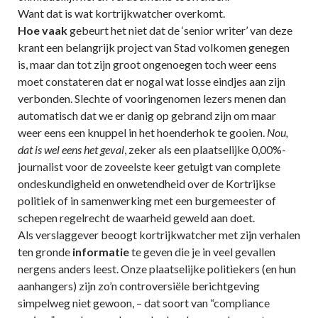
Want dat is wat kortrijkwatcher overkomt.
Hoe vaak
gebeurt het niet dat de ‘senior writer’ van deze
krant een belangrijk project van Stad volkomen genegen
is, maar dan tot zijn groot ongenoegen toch weer eens
moet constateren dat er nogal wat losse eindjes aan zijn
verbonden. Slechte of vooringenomen lezers menen dan
automatisch dat we er danig op gebrand zijn om maar
weer eens een knuppel in het hoenderhok te gooien.
Nou,
dat is wel eens het geval
, zeker als een plaatselijke 0,00%-
journalist voor de zoveelste keer getuigt van complete
ondeskundigheid en onwetendheid over de Kortrijkse
politiek of in samenwerking met een burgemeester of
schepen regelrecht de waarheid geweld aan doet.
Als verslaggever beoogt kortrijkwatcher met zijn verhalen
ten gronde
informatie
te geven die je in veel gevallen
nergens anders leest. Onze plaatselijke politiekers (en hun
aanhangers) zijn zo’n controversiële berichtgeving
simpelweg niet gewoon, – dat soort van “compliance