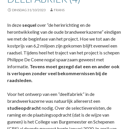
DINSDAG 31/10/2023
FRANS
In deze
sequel
over “de herinrichting en de
herontwikkeling van de oude brandweerkazerne” eindigen
we met de beginfase van het project. Hoe we tot aan de
kostprijs van 6,2 miljoen zijn gekomen blijft evenwel een
raadsel. Tijdens heel het traject van het project is schepen
Philippe De Coene nogal spaarzaam geweest met
informatie.
Tevens moet gezegd dat een en ander ook
is verlopen zonder veel bekommernissen bij de
raadsleden.
Voor het ontwerp van een “deelfabriek” in de
brandweerkazerne was natuurlijk allereerst een
studieopdracht
nodig. Over de selectievereisten, de
raming en de plaatsingsopdracht (dat is de wijze van
gunnen) is het College van Burgemeester en Schepenen
(CBS) al doende geweest begin januari 2020. In april van