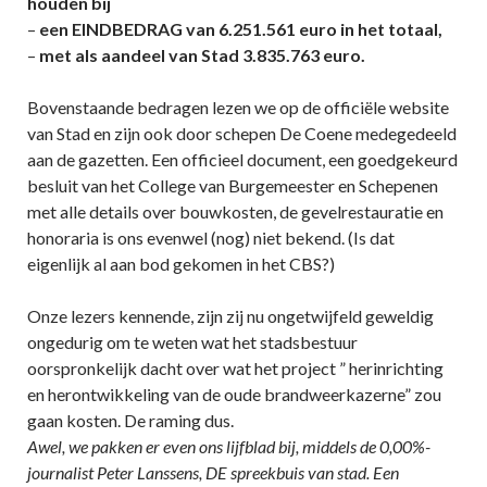
houden bij
–
een EINDBEDRAG van 6.251.561 euro in het totaal,
–
met als aandeel van Stad 3.835.763 euro.
Bovenstaande bedragen lezen we op de officiële website
van Stad en zijn ook door schepen De Coene medegedeeld
aan de gazetten. Een officieel document, een goedgekeurd
besluit van het College van Burgemeester en Schepenen
met alle details over bouwkosten, de gevelrestauratie en
honoraria is ons evenwel (nog) niet bekend. (Is dat
eigenlijk al aan bod gekomen in het CBS?)
Onze lezers kennende, zijn zij nu ongetwijfeld geweldig
ongedurig om te weten wat het stadsbestuur
oorspronkelijk dacht over wat het project ” herinrichting
en herontwikkeling van de oude brandweerkazerne” zou
gaan kosten. De raming dus.
Awel, we pakken er even ons lijfblad bij, middels de 0,00%-
journalist Peter Lanssens, DE spreekbuis van stad. Een