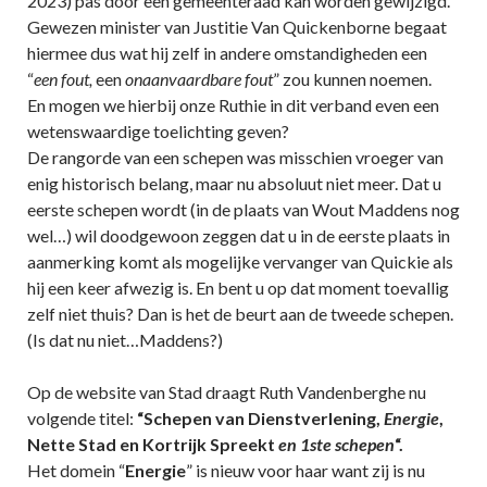
2023) pas door een gemeenteraad kan worden gewijzigd.
Gewezen minister van Justitie Van Quickenborne begaat
hiermee dus wat hij zelf in andere omstandigheden een
“
een fout,
een
onaanvaardbare fout
” zou kunnen noemen.
En mogen we hierbij onze Ruthie in dit verband even een
wetenswaardige toelichting geven?
De rangorde van een schepen was misschien vroeger van
enig historisch belang, maar nu absoluut niet meer. Dat u
eerste schepen wordt (in de plaats van Wout Maddens nog
wel…) wil doodgewoon zeggen dat u in de eerste plaats in
aanmerking komt als mogelijke vervanger van Quickie als
hij een keer afwezig is. En bent u op dat moment toevallig
zelf niet thuis? Dan is het de beurt aan de tweede schepen.
(Is dat nu niet…Maddens?)
Op de website van Stad draagt Ruth Vandenberghe nu
volgende titel:
“Schepen van Dienstverlening,
Energie
,
Nette Stad en Kortrijk Spreekt
en 1ste schepen
“.
Het domein “
Energie
” is nieuw voor haar want zij is nu