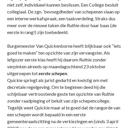
niet zelf, individueel kunnen beslissen. Een College besluit
collegiaal. De zgn. ‘bevoegdheden’ van schepenen slaan op
een interne werkafspraak, een taakverdeling. Straks dus
meer over de nieuwe taken die Ruthie door haar baas (de
eerste in rang!) zijn toebedeeld.
Burgemeester Van Quickenborne heeft blijkbaar ook “iets
goed te maken” ten opzichte van zijn vervangster. Als
lefgozer eerste klas heeft hij daarom Ruthie zonder
verpinken alreeds op maandagochtend 23 oktober
uitgeroepen tot
eerste schepen
.
Quickie springt als jurist gedurfd en kwistig om met
decretale regelgeving. Om te beginnen deed hij die
schijnbaar vertroostende geste ten opzichte van Ruthie
zonder raadpleging of beluit van zijn schepencollege.
Tegelijk weet Quickie maar al te goed dat de rangorde van
een schepen wordt bepaald in een eerste
gemeenteraadszitting na de verkiezingen en (sinds 3 april