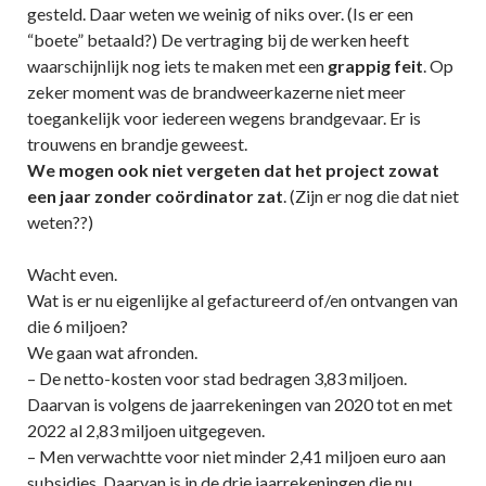
gesteld. Daar weten we weinig of niks over. (Is er een
“boete” betaald?) De vertraging bij de werken heeft
waarschijnlijk nog iets te maken met een
grappig feit
. Op
zeker moment was de brandweerkazerne niet meer
toegankelijk voor iedereen wegens brandgevaar. Er is
trouwens en brandje geweest.
We mogen ook niet vergeten dat het project zowat
een jaar zonder coördinator zat
. (Zijn er nog die dat niet
weten??)
Wacht even.
Wat is er nu eigenlijke al gefactureerd of/en ontvangen van
die 6 miljoen?
We gaan wat afronden.
– De netto-kosten voor stad bedragen 3,83 miljoen.
Daarvan is volgens de jaarrekeningen van 2020 tot en met
2022 al 2,83 miljoen uitgegeven.
– Men verwachtte voor niet minder 2,41 miljoen euro aan
subsidies. Daarvan is in de drie jaarrekeningen die nu