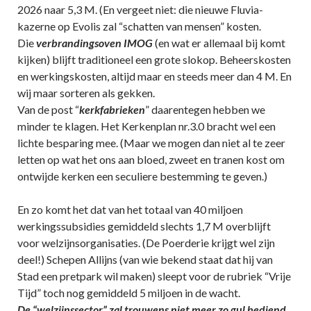
2026 naar 5,3 M. (En vergeet niet: die nieuwe Fluvia-
kazerne op Evolis zal “schatten van mensen” kosten.
Die
verbrandingsoven IMOG
(en wat er allemaal bij komt
kijken) blijft traditioneel een grote slokop. Beheerskosten
en werkingskosten, altijd maar en steeds meer dan 4 M. En
wij maar sorteren als gekken.
Van de post “
kerkfabrieken
” daarentegen hebben we
minder te klagen. Het Kerkenplan nr.3.0 bracht wel een
lichte besparing mee. (Maar we mogen dan niet al te zeer
letten op wat het ons aan bloed, zweet en tranen kost om
ontwijde kerken een seculiere bestemming te geven.)
En zo komt het dat van het totaal van 40 miljoen
werkingssubsidies gemiddeld slechts 1,7 M overblijft
voor welzijnsorganisaties. (De Poerderie krijgt wel zijn
deel!) Schepen Allijns (van wie bekend staat dat hij van
Stad een pretpark wil maken) sleept voor de rubriek “Vrije
Tijd” toch nog gemiddeld 5 miljoen in de wacht.
De “welzijnssector” zal trouwens niet meer zo gul bediend