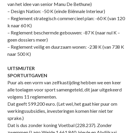
van het idee van senior Manu De Bethune)
– Design Nation: -50 K (einde Biënnale Interieur)
– Reglement strategisch commercieel plan: -60 K (van 120
k naar 60 K)
– Reglement beschermde gebouwen: -87 K (naar nul K –
geen dossiers meer)
– Reglement veilig en duurzaam wonen: -238 K (van 738 K
naar 500 K)
UITSMIJTER
SPORTUITGAVEN
Puur als een vorm van zelfkastijding hebben we een keer
alle toelagen voor sport samengeteld, dit jaar uitgekeerd
volgens 11 reglementen.
Dat geeft 599.200 euro. (Let wel, het gaat hier puur om
werkingssubsidies, investeringen komen hier niet ter
sprake.)
Dat is dus zonder koning Voetbal (228.237). Zonder
zwemmen (Lago Weide 1.661.840, Heule en Abdijkaai