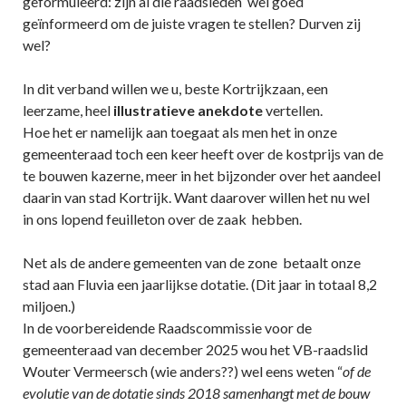
geformuleerd: zijn al die raadsleden wel goed
geïnformeerd om de juiste vragen te stellen? Durven zij
wel?
In dit verband willen we u, beste Kortrijkzaan, een
leerzame, heel
illustratieve anekdote
vertellen.
Hoe het er namelijk aan toegaat als men het in onze
gemeenteraad toch een keer heeft over de kostprijs van de
te bouwen kazerne, meer in het bijzonder over het aandeel
daarin van stad Kortrijk. Want daarover willen het nu wel
in ons lopend feuilleton over de zaak hebben.
Net als de andere gemeenten van de zone betaalt onze
stad aan Fluvia een jaarlijkse dotatie. (Dit jaar in totaal 8,2
miljoen.)
In de voorbereidende Raadscommissie voor de
gemeenteraad van december 2025 wou het VB-raadslid
Wouter Vermeersch (wie anders??) wel eens weten “
of de
evolutie van de dotatie sinds 2018 samenhangt met de bouw