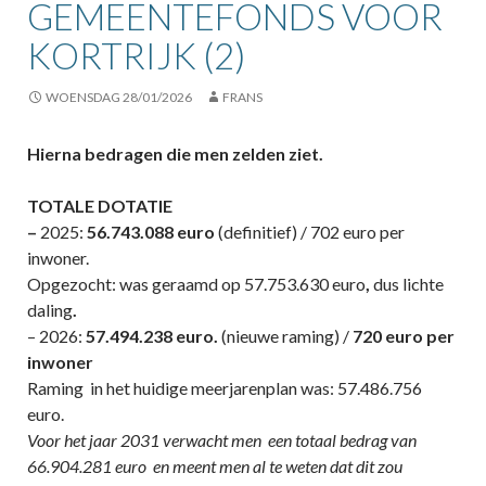
GEMEENTEFONDS VOOR
KORTRIJK (2)
WOENSDAG 28/01/2026
FRANS
Hierna bedragen die men zelden ziet.
TOTALE DOTATIE
–
2025:
56.743.088 euro
(definitief) / 702 euro per
inwoner.
Opgezocht: was geraamd op 57.753.630 euro
,
dus lichte
daling
.
– 2026:
57.494.238 euro.
(nieuwe raming) /
720 euro per
inwoner
Raming in het huidige meerjarenplan was: 57.486.756
euro.
Voor het jaar 2031 verwacht men een totaal bedrag van
66.904.281 euro en meent men al te weten dat dit zou