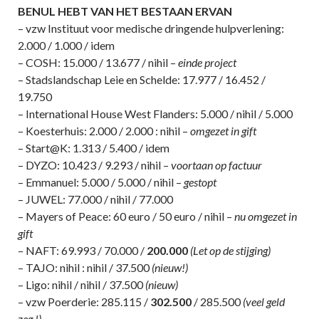
BENUL HEBT VAN HET BESTAAN ERVAN
– vzw Instituut voor medische dringende hulpverlening:
2.000 / 1.000 / idem
– COSH: 15.000 / 13.677 / nihil –
einde project
– Stadslandschap Leie en Schelde: 17.977 / 16.452 /
19.750
– International House West Flanders: 5.000 / nihil / 5.000
– Koesterhuis: 2.000 / 2.000 : nihil –
omgezet in gift
– Start@K: 1.313 / 5.400 / idem
– DYZO: 10.423 / 9.293 / nihil –
voortaan op factuur
– Emmanuel: 5.000 / 5.000 / nihil –
gestopt
– JUWEL: 77.000 / nihil / 77.000
– Mayers of Peace: 60 euro / 50 euro / nihil –
nu omgezet in
gift
– NAFT: 69.993 / 70.000 /
200.000
(Let op de stijging)
– TAJO: nihil : nihil / 37.500
(nieuw!)
– Ligo: nihil / nihil / 37.500
(nieuw)
– vzw Poerderie: 285.115 /
302.500
/ 285.500
(veel geld
zeg !)