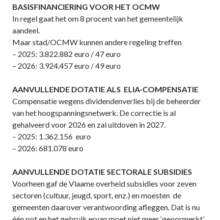
BASISFINANCIERING VOOR HET OCMW
In regel gaat het om 8 procent van het gemeentelijk
aandeel.
Maar stad/OCMW kunnen andere regeling treffen
– 2025: 3.822.882 euro / 47 euro
– 2026: 3.924.457 euro / 49 euro
AANVULLENDE DOTATIE ALS ELIA-COMPENSATIE
Compensatie wegens dividendenverlies bij de beheerder
van het hoogspanningsnetwerk. De correctie is al
gehalveerd voor 2026 en zal uitdoven in 2027.
– 2025: 1.362.156 euro
– 2026: 681.078 euro
AANVULLENDE DOTATIE SECTORALE SUBSIDIES
Voorheen gaf de Vlaame overheid subsidies voor zeven
sectoren (cultuur, jeugd, sport, enz.) en moesten de
gemeenten daarover verantwoording afleggen. Dat is nu
één pot en het gebruik ervan moet niet meer ‘geoormerkt’.