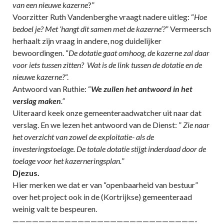
van een nieuwe kazerne
?”
Voorzitter Ruth Vandenberghe vraagt nadere uitleg: “
Hoe
bedoel je? Met ‘hangt dit samen met de kazerne’?
” Vermeersch
herhaalt zijn vraag in andere, nog duidelijker
bewoordingen. “
De dotatie gaat omhoog, de kazerne zal daar
voor iets tussen zitten? Wat is de link tussen de dotatie en de
nieuwe kazerne?
“.
Antwoord van Ruthie: “
We zullen het antwoord in het
verslag maken
.”
Uiteraard keek onze gemeenteraadwatcher uit naar dat
verslag. En we lezen het antwoord van de Dienst: ”
Zie naar
het overzicht van zowel de exploitatie- als de
investeringstoelage. De totale dotatie stijgt inderdaad door de
toelage voor het kazerneringsplan.
”
Djezus.
Hier merken we dat er van “openbaarheid van bestuur”
over het project ook in de (Kortrijkse) gemeenteraad
weinig valt te bespeuren.
————————————————————————————-