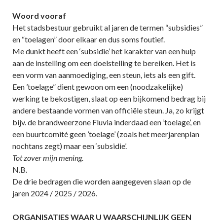
Woord vooraf
Het stadsbestuur gebruikt al jaren de termen “subsidies”
en “toelagen” door elkaar en dus soms foutief.
Me dunkt heeft een ‘subsidie’ het karakter van een hulp
aan de instelling om een doelstelling te bereiken. Het is
een vorm van aanmoediging, een steun, iets als een gift.
Een ’toelage” dient gewoon om een (noodzakelijke)
werking te bekostigen, slaat op een bijkomend bedrag bij
andere bestaande vormen van officiële steun. Ja, zo krijgt
bijv. de brandweerzone Fluvia inderdaad een ’toelage’, en
een buurtcomité geen ’toelage’ (zoals het meerjarenplan
nochtans zegt) maar een ‘subsidie’.
Tot zover mijn mening.
N.B.
De drie bedragen die worden aangegeven slaan op de
jaren 2024 / 2025 / 2026.
ORGANISATIES WAAR U WAARSCHIJNLIJK GEEN