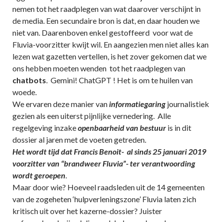
nemen tot het raadplegen van wat daarover verschijnt in
de media. Een secundaire bron is dat, en daar houden we
niet van. Daarenboven enkel gestoffeerd voor wat de
Fluvia-voorzitter kwijt wil. En aangezien men niet alles kan
lezen wat gazetten vertellen, is het zover gekomen dat we
ons hebben moeten wenden tot het raadplegen van
chatbots
. Gemini! ChatGPT ! Het is om te huilen van
woede.
We ervaren deze manier van
informatiegaring
journalistiek
gezien als een uiterst pijnlijke vernedering. Alle
regelgeving inzake
openbaarheid van bestuur
is in dit
dossier al jaren met de voeten getreden.
Het wordt tijd dat Francis Benoit- al sinds 25 januari 2019
voorzitter van “brandweer Fluvia”- ter verantwoording
wordt geroepen
.
Maar door wie? Hoeveel raadsleden uit de 14 gemeenten
van de zogeheten ‘hulpverleningszone’ Fluvia laten zich
kritisch uit over het kazerne-dossier? Juister