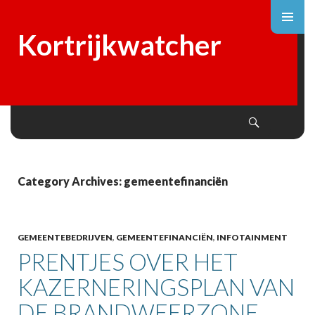
Kortrijkwatcher
Search
SKIP
TO
CONTENT
Category Archives: gemeentefinanciën
GEMEENTEBEDRIJVEN
,
GEMEENTEFINANCIËN
,
INFOTAINMENT
PRENTJES OVER HET
KAZERNERINGSPLAN VAN
DE BRANDWEERZONE