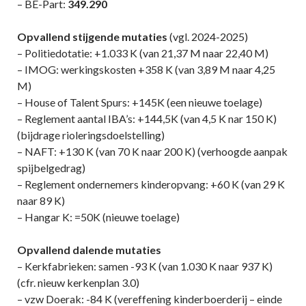
– BE-Part:
349.290
Opvallend stijgende mutaties
(vgl. 2024-2025)
– Politiedotatie: +1.033 K (van 21,37 M naar 22,40 M)
– IMOG: werkingskosten +358 K (van 3,89 M naar 4,25
M)
– House of Talent Spurs: +145K (een nieuwe toelage)
– Reglement aantal IBA’s: +144,5K (van 4,5 K nar 150 K)
(bijdrage rioleringsdoelstelling)
– NAFT: +130 K (van 70 K naar 200 K) (verhoogde aanpak
spijbelgedrag)
– Reglement ondernemers kinderopvang: +60 K (van 29 K
naar 89 K)
– Hangar K: =50K (nieuwe toelage)
Opvallend dalende mutaties
– Kerkfabrieken: samen -93 K (van 1.030 K naar 937 K)
(cfr. nieuw kerkenplan 3.0)
– vzw Doerak: -84 K (vereffening kinderboerderij – einde