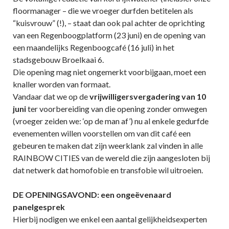
floormanager – die we vroeger durfden betitelen als
“kuisvrouw” (!), – staat dan ook pal achter de oprichting
van een Regenboogplatform (23 juni) en de opening van
een maandelijks Regenboogcafé (16 juli) in het
stadsgebouw Broelkaai 6.
Die opening mag niet ongemerkt voorbijgaan, moet een
knaller worden van formaat.
Vandaar dat we op de
vrijwilligersvergadering van 10
juni
ter voorbereiding van die opening zonder omwegen
(vroeger zeiden we: ‘op de man af’) nu al enkele gedurfde
evenementen willen voorstellen om van dit café een
gebeuren te maken dat zijn weerklank zal vinden in alle
RAINBOW CITIES van de wereld die zijn aangesloten bij
dat netwerk dat homofobie en transfobie wil uitroeien.
DE OPENINGSAVOND: een ongeëvenaard
panelgesprek
Hierbij nodigen we enkel een aantal gelijkheidsexperten