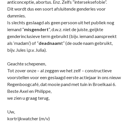
anticonceptie, abortus. Enz. Zelfs “interseksefobie”.
Dit wordt dus een soort afsluitende genderles voor
dummies.
Is slechts geslaagd als geen persoon uit het publiek nog
iemand “
misgendert
“, d.w.z. niet de juiste, geijkte
genderinclusieve term gebruikt (bijv. iemand aanspreekt
als ‘madam’) of “
deadnaam
t” (de oude naam gebruikt,
bijv. Jules i.p.v. Julia).
Geachte schepenen,
Tot zover onze – al zeggen we het zelf – constructieve
voorstellen voor een geslaagd eerste actiejaar in ons nieuw
Regenboogcafé, dat mooie pand met tuin in Broelkaai 6.
Beste Axel en Philippe,
we zien u graag terug,
Uw,
kortrijkwatcher (m/v)