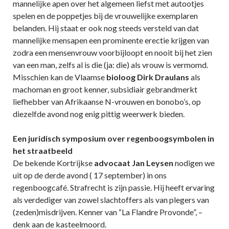
mannelijke apen over het algemeen liefst met autootjes
spelen en de poppetjes bij de vrouwelijke exemplaren
belanden. Hij staat er ook nog steeds versteld van dat
mannelijke mensapen een prominente erectie krijgen van
zodra een mensenvrouw voorbijloopt en nooit bij het zien
van een man, zelfs al is die (ja: die) als vrouw is vermomd.
Misschien kan de Vlaamse
bioloog Dirk Draulans
als
machoman en groot kenner, subsidiair gebrandmerkt
liefhebber van Afrikaanse N-vrouwen en bonobo’s, op
diezelfde avond nog enig pittig weerwerk bieden.
Een juridisch symposium
over regenboogsymbolen in
het straatbeeld
De bekende Kortrijkse
advocaat
Jan Leysen
nodigen we
uit op de derde avond ( 17 september) in ons
regenboogcafé. Strafrecht is zijn passie. Hij heeft ervaring
als verdediger van zowel slachtoffers als van plegers van
(zeden)misdrijven. Kenner van “La Flandre Provonde”, –
denk aan de kasteelmoord.