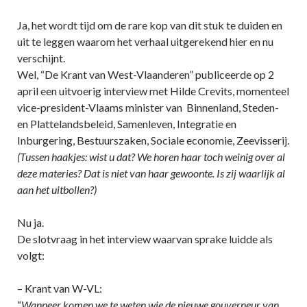
Ja, het wordt tijd om de rare kop van dit stuk te duiden en
uit te leggen waarom het verhaal uitgerekend hier en nu
verschijnt.
Wel, “De Krant van West-Vlaanderen” publiceerde op 2
april een uitvoerig interview met Hilde Crevits, momenteel
vice-president-Vlaams minister van Binnenland, Steden-
en Plattelandsbeleid, Samenleven, Integratie en
Inburgering, Bestuurszaken, Sociale economie, Zeevisserij.
(Tussen haakjes: wist u dat? We horen haar toch weinig over al
deze materies? Dat is niet van haar gewoonte. Is zij waarlijk al
aan het uitbollen?)
Nu ja.
De slotvraag in het interview waarvan sprake luidde als
volgt:
– Krant van W-VL:
“
Wanneer komen we te weten wie de nieuwe gouverneur van