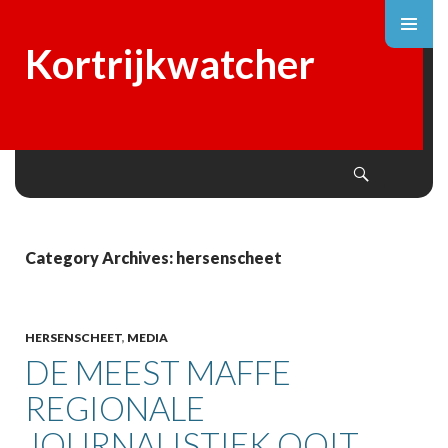
Kortrijkwatcher
Search
SKIP
TO
CONTENT
Category Archives: hersenscheet
HERSENSCHEET
,
MEDIA
DE MEEST MAFFE
REGIONALE
JOURNALISTIEK OOIT