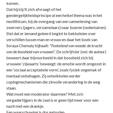
komen.
Dat hij/zij/X zich afvraagt of het
gendergelijkheidsprincipe al een heikel thema was in het
neolithicum, bij de overgang van een samenleving van
zwervers (jagers, verzamelaars) naar boeren (sedentairen).
Stel dat er iemand geleerd begint te bakkeleien over
verschillen tussen man en vrouw en daar het boek van
Soraya Chemaly bijhaalt: “
Fonkelend van woede: de kracht
van de boosheid van vrouwen
“. De schrijfster (oei: de auteur)
beweert daar bijvoorbeeld in dat boosheid zich bij
vrouwen ‘zijwaarts’ beweegt: de emotie wordt omgezet in
een ‘sociaal acceptabele vorm’, zoals fysiek ongemak of
mentaal onbehagen. Zij ontwikkelen eerder
copingmechanismen die zinvolle verandering in de weg
staan.
Wat moet een moderator daarmee? Met zo’n
vergadertijgers in de zaal is er geen tijd meer voor een
nazit met een drankje.
Een waarschuwing is dus geboden.