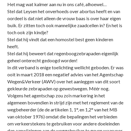
Het mag wat kalmer aan nu in ons café, alhoewel…
Stel dat Leysen het onverhoeds over abortus heeft en van
oordeel is dat niet alleen de vrouw baas is over haar eigen
buik. Er zitten toch ook mannelijke zaadcellen in? En het is
toch ook zijn kindje?
Stel dat hij vindt dat een homostel best geen kinderen
heeft.
Stel dat hij beweert dat regenboogzebrapaden eigenlijk
geheel onterecht gedoogd worden!
In dit verband is enige toelichting wellicht geboden. Er was
ooit in maart 2018 een negatief advies van het Agentschap
Wegen&Verkeer (AWV) over het aanleggen van dit soort
gekleurde zebrapaden op gewestwegen. Méér nog.
Volgens het agentschap zou zo’n markering in het
algemeen bovendien in strijd zijn met het reglement van de
wegbeheerder (de de artikelen 1, 1°, en 1,2° van het MB
van oktober 1976) omdat die bepalingen het verbieden
om verkeerstekens te gebruiken voor andere doeleinden
dan aanwijzingen aan de weggebruiker te geven waarvoor