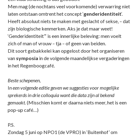
Men mag (de nochtans veel voorkomende) verwarring niet
laten ontstaan omtrent het concept ‘
genderidentiteit
‘.
Heeft absoluut niets te maken met geslacht of sekse, – dat
zijn biologische kenmerken. Aks je dat maar weet!
‘Genderidentiteit”‘ is een innerlijke beleving: men voelt
zich of man of vrouw – tja – of geen van beiden.
Dit soort gebakkelei kan opgelost door het organiseren
van
symposia
in de volgende maandelijkse vergaderingen
in het Regenboogcafé.
Beste schepenen,
I
n een volgende editie geven we suggesties voor mogelijke
sprekerds in drie colloquia want die data zijn al bekend
gemaakt.
(Misschien komt er daarna niets meer, het is een
pop-up café…)
P.S.
Zondag 5 juni op NPO1 (de VPRO) in ‘Buitenhof’ om