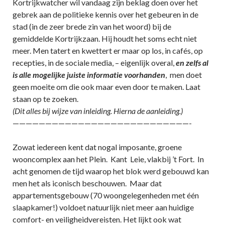
Kortrijkwatcher wil vandaag zijn beklag doen over het
gebrek aan de politieke kennis over het gebeuren in de
stad (in de zeer brede zin van het woord) bij de
gemiddelde Kortrijkzaan. Hij houdt het soms echt niet
meer. Men tatert en kwettert er maar op los, in cafés, op
recepties, in de sociale media, – eigenlijk overal,
en zelfs al
is alle mogelijke juiste informatie voorhanden
, men doet
geen moeite om die ook maar even door te maken. Laat
staan op te zoeken.
(Dit alles bij wijze van inleiding. Hierna de aanleiding.)
———————————————————————————-
Zowat iedereen kent dat nogal imposante, groene
wooncomplex aan het Plein. Kant Leie, vlakbij ’t Fort. In
acht genomen de tijd waarop het blok werd gebouwd kan
men het als iconisch beschouwen. Maar dat
appartementsgebouw (70 woongelegenheden met één
slaapkamer!) voldoet natuurlijk niet meer aan huidige
comfort- en veiligheidvereisten. Het lijkt ook wat