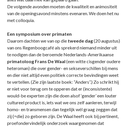
De volgende avonden moeten de kwaliteit en animositeit
van de openingsavond minstens evenaren. We doen het nu
met colloquia.
Een
symposium over primaten
Daarom dachten we van op die
tweede dag
(20 augustus)
van ons Regenboogcafé als sprekerd niemand minder uit
te nodigen dan de beroemde Nederlands-Amerikaanse
primatoloog Frans De Waal
(een witte cisgender oudere
heteroman) die over gender- en sekseverschillen bij mens
en dier niet altijd even politiek correcte bevindingen weet
te vertellen. (Zie zijn laatste boek: “Anders”.) Zo schrikt hij
er niet voor terug om te opperen dat er (inconsistente)
would-be experten zijn die doen alsof ‘gender’ een louter
cultureel product is, iets wat we ons zelf aanleren, terwijl
homo- en transmensen dan tegelijk wél graag zeggen dat
zij (=die) zo geboren zijn. De Waal heeft ook bij pertinent,
proefondervindelijk onderzoek waargenomen dat