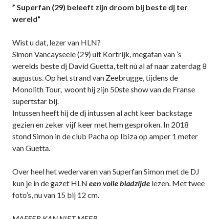
” Superfan (29) beleeft zijn droom bij beste dj ter
wereld”
Wist u dat, lezer van HLN?
Simon Vancayseele (29) uit Kortrijk, megafan van ’s
werelds beste dj David Guetta, telt nù al af naar zaterdag 8
augustus. Op het strand van Zeebrugge, tijdens de
Monolith Tour, woont hij zijn 50ste show van de Franse
supertstar bij.
Intussen heeft hij de dj intussen al acht keer backstage
gezien en zeker vijf keer met hem gesproken. In 2018
stond Simon in de club Pacha op Ibiza op amper 1 meter
van Guetta.
Over heel het wedervaren van Superfan Simon met de DJ
kun je in de gazet HLN
een volle bladzijde
lezen. Met twee
foto’s, nu van 15 bij 12 cm.
MAFFER KAN NIET MEER.