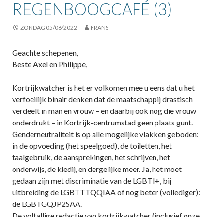
REGENBOOGCAFÉ (3)
ZONDAG 05/06/2022
FRANS
Geachte schepenen,
Beste Axel en Philippe,
Kortrijkwatcher is het er volkomen mee u eens dat u het
verfoeilijk binair denken dat de maatschappij drastisch
verdeelt in man en vrouw – en daarbij ook nog die vrouw
onderdrukt – in Kortrijk-centrumstad geen plaats gunt.
Genderneutraliteit is op alle mogelijke vlakken geboden:
in de opvoeding (het speelgoed), de toiletten, het
taalgebruik, de aansprekingen, het schrijven, het
onderwijs, de kledij, en dergelijke meer. Ja, het moet
gedaan zijn met discriminatie van de LGBTI+, bij
uitbreiding de LGBTTTQQIAA of nog beter (vollediger):
de LGBTGQJP2SAA.
De voltallige redactie van kortrijkwatcher (inclusief onze