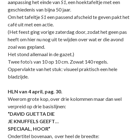
aanpassing het einde van
S1
, een hoektafeltje met een
geschiedenis van bijna 50 jaar.
Om het tafeltje
S1
een passend afscheid te geven pakt het
café uit met een actie.
(Het feest ging vorige zaterdag door, zodat het geen pas
heeft om hier nu nog uit te wijden over wat er die avond
zoal was gepland.
Het stond allemaal in de gazet.)
Twee foto’s van 10 op 10 cm. Zowat 140 regels.
Oppervlakte van het stuk: visueel praktisch een hele
bladzijde.
HLN van 4 april, pag. 30.
Weerom grote kop, over drie kolommen maar dan wel
verpreid op drie basislijnen:
“DAVID GUETTA DIE
JE KNUFFELS GEEFT…
SPECIAAL, HOOR”
Ondertitel bovenaan, over heel de breedte: