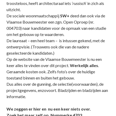
troosteloos, heeft architecturaal iets
‘russisch
‘ in zich als
uitzicht.
De sociale woonmaatschappij
SW+
deed dan ook via de
Vlaamse Bouwmeester een zgn. Open Oproep (nr.
004703) naar kandidaten voor de opmaak van een studie
om het gebouw op te waarderen.
De laureaat – een heel team – is intussen gekend, met de
ontwerpvisie. (Trouwens ook die van de nadere
geselecteerde kandidaten.)
Op de website van de Vlaamse Bouwmeester is nu een
keer alles te vinden over dit project.
Werkelijk alles
.
Geraamde kosten ook. Zelfs foto’s over de huidige
toestand binnen en buiten het gebouw.
Dus alles over de gunning, de selectie(voorwaarden), de
projectgegevens, enzovoort. Bladzijden en bladzijden aan
informatie.
We zeggen er hier en nu een keer niets over.
Zoek het maar zelf op. Nummerke 4703.