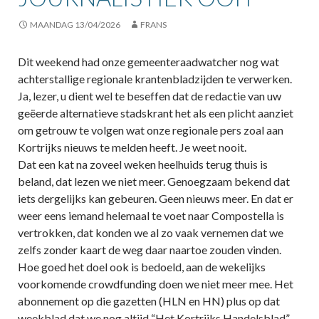
MAANDAG 13/04/2026
FRANS
Dit weekend had onze gemeenteraadwatcher nog wat
achterstallige regionale krantenbladzijden te verwerken.
Ja, lezer, u dient wel te beseffen dat de redactie van uw
geëerde alternatieve stadskrant het als een plicht aanziet
om getrouw te volgen wat onze regionale pers zoal aan
Kortrijks nieuws te melden heeft. Je weet nooit.
Dat een kat na zoveel weken heelhuids terug thuis is
beland, dat lezen we niet meer. Genoegzaam bekend dat
iets dergelijks kan gebeuren. Geen nieuws meer. En dat er
weer eens iemand helemaal te voet naar Compostella is
vertrokken, dat konden we al zo vaak vernemen dat we
zelfs zonder kaart de weg daar naartoe zouden vinden.
Hoe goed het doel ook is bedoeld, aan de wekelijks
voorkomende crowdfunding doen we niet meer mee. Het
abonnement op die gazetten (HLN en HN) plus op dat
weekblad dat we nog altijd “Het Kortrijks Handelsblad”