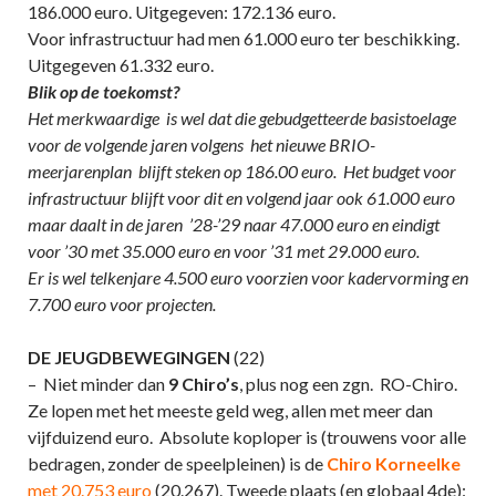
186.000 euro. Uitgegeven: 172.136 euro.
Voor infrastructuur had men 61.000 euro ter beschikking.
Uitgegeven 61.332 euro.
Blik op de toekomst?
Het merkwaardige is wel dat die gebudgetteerde basistoelage
voor de volgende jaren volgens het nieuwe BRIO-
meerjarenplan blijft steken op 186.00 euro. Het budget voor
infrastructuur blijft voor dit en volgend jaar ook 61.000 euro
maar daalt in de jaren ’28-’29 naar 47.000 euro en eindigt
voor ’30 met 35.000 euro en voor ’31 met 29.000 euro.
Er is wel telkenjare 4.500 euro voorzien voor kadervorming en
7.700 euro voor projecten.
DE JEUGDBEWEGINGEN
(22)
– Niet minder dan
9 Chiro’s
, plus nog een zgn. RO-Chiro.
Ze lopen met het meeste geld weg, allen met meer dan
vijfduizend euro. Absolute koploper is (trouwens voor alle
bedragen, zonder de speelpleinen) is de
Chiro Korneelke
met 20.753 euro
(20.267). Tweede plaats (en globaal 4de):