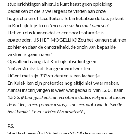
studierichtingen alhier. Je kunt haast geen opleiding
bedenken of die is wel ergens te vinden aan onze
hogescholen of faculteiten. Tot in het absurde toe: je kunt
in Kortrijk bijv. leren
“mensen coachen met paarden
“.
Het zou dus kunnen dat er een soort saturatie is
opgetreden…IS HET MOGELIJK? Zou het kunnen dat men
zo hier en daar de onnozelheid, de onzin van bepaalde
vakken is gaan inzien?
Opvallend is nog dat Kortrijk absoluut geen
“universiteitsstad” kan genoemd worden.
UGent met zijn 333 studenten is een lachertje.
En Kulak kan zijn pretenties nog altijd niet waar maken.
Aantal inschrijvingen is weer wat gedaald: van 1.601 naar
1.523.
(Maar goed ook: universitaire studies volg je niet tussen
de velden, in een provinciestadje. met één wat kwaliteitsvolle
boekhandel. En misschien één praatcafé.)
P.S.
Stad laat weer (tot 28 februari 2023) de gunning van