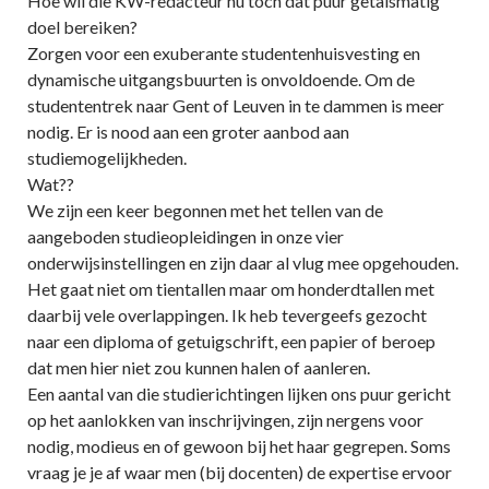
Hoe wil die KW-redacteur nu toch dat puur getalsmatig
doel bereiken?
Zorgen voor een exuberante studentenhuisvesting en
dynamische uitgangsbuurten is onvoldoende. Om de
studententrek naar Gent of Leuven in te dammen is meer
nodig. Er is nood aan een groter aanbod aan
studiemogelijkheden.
Wat??
We zijn een keer begonnen met het tellen van de
aangeboden studieopleidingen in onze vier
onderwijsinstellingen en zijn daar al vlug mee opgehouden.
Het gaat niet om tientallen maar om honderdtallen met
daarbij vele overlappingen. Ik heb tevergeefs gezocht
naar een diploma of getuigschrift, een papier of beroep
dat men hier niet zou kunnen halen of aanleren.
Een aantal van die studierichtingen lijken ons puur gericht
op het aanlokken van inschrijvingen, zijn nergens voor
nodig, modieus en of gewoon bij het haar gegrepen. Soms
vraag je je af waar men (bij docenten) de expertise ervoor