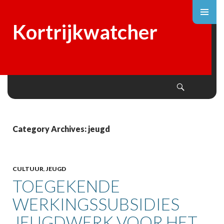
Kortrijkwatcher
Search
SKIP
TO
CONTENT
Category Archives: jeugd
CULTUUR
,
JEUGD
TOEGEKENDE
WERKINGSSUBSIDIES
JEUGDWERK VOOR HET