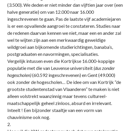
(3.500). We deden er niet minder dan vijftien jaar over (een
halve generatie) om van 12.000 naar 16.000
ingeschrevenen te gaan. Pas de laatste vijf academiejaren
is er een opvallende aangroei te constateren. Studies naar
de redenen daarvan kennen we niet, maar een en ander zal
wel te wijten zijn aan een merkwaardig geweldige
wildgroei aan bijkomende studierichtingen, banaba’s,
postgraduaten en navormingen, specialisaties.
Vergelijk intussen even die Kortrijkse 16.000-koppige
populatie met die van Leuvense universiteit
(dus zonder
hogescholen)
(60.592 ingeschrevenen) en Gent (49.000)
ook zonder de hogescholen… De idee om van Kortrijk “de
grootste studentenstad van Vlaanderen” te maken is niet
alleen volstrekt waanzinnig maar tevens cultureel-
maatschappelijk geheel zinloos, absurd en irrelevant.
Inteelt ! Een bijzonder staaltje van een vorm van
chauvinisme ook nog.
2.