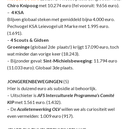
Chiro Knipoog
met 10.274 euro (fel vooruit: 9.656 euro).
–
4 KSA
Blijven globaal steken met gemiddeld bijna 4.000 euro.
Pechvogel KSA Leievogel uit Marke met 1.995 euro.
(1.691).
–
4 Scouts & Gidsen
Groeninge
(globaal 2de plaats!) krijgt 17.090 euro, toch
wat minder dan vorige keer (18.243).
– Bijzonder geval:
Sint-Michielsbeweging
: 11.794 euro
(11.033 euro). Globaal 3de plaats.
JONGERENBEWEGINGEN
(5)
Hier is duizend euro als subsidie al behoorlijk.
– Uitschieter is
AFS Interculturele Programma’s Comité
KIP
met 1.561 euro. (1.432).
– De
Acolietenwerking OLV
willen we als curiositeit wel
even vermelden: 1.009 euro (917).