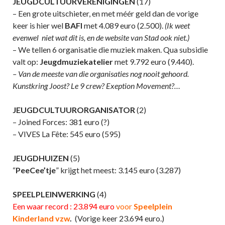
JEUGDCULTUURVERENIGINGEN
(17)
– Een grote uitschieter, en met méér geld dan de vorige
keer is hier wel
BAFI
met 4.089 euro (2.500).
(Ik weet
evenwel niet wat dit is, en de website van Stad ook niet.)
– We tellen 6 organisatie die muziek maken. Qua subsidie
valt op:
Jeugdmuziekatelier
met 9.792 euro (9.440).
– Van de meeste van die organisaties nog nooit gehoord.
Kunstkring Joost? Le 9 crew? Exeption Movement?…
JEUGDCULTUURORGANISATOR
(2)
– Joined Forces: 381 euro (?)
– VIVES La Fête: 545 euro (595)
JEUGDHUIZEN
(5)
“
PeeCee’tje
” krijgt het meest: 3.145 euro (3.287)
SPEELPLEINWERKING
(4)
Een waar record : 23.894 euro
voor
Speelplein
Kinderland vzw
.
(Vorige keer 23.694 euro.)