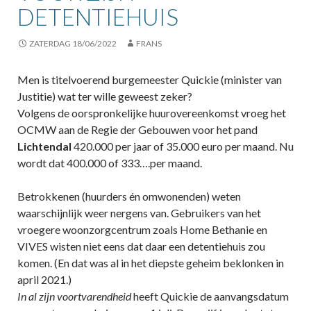
DETENTIEHUIS
ZATERDAG 18/06/2022
FRANS
Men is titelvoerend burgemeester Quickie (minister van
Justitie) wat ter wille geweest zeker?
Volgens de oorspronkelijke huurovereenkomst vroeg het
OCMW aan de Regie der Gebouwen voor het pand
Lichtendal
420.000 per jaar of 35.000 euro per maand. Nu
wordt dat 400.000 of 333….per maand.
Betrokkenen (huurders én omwonenden) weten
waarschijnlijk weer nergens van. Gebruikers van het
vroegere woonzorgcentrum zoals Home Bethanie en
VIVES wisten niet eens dat daar een detentiehuis zou
komen. (En dat was al in het diepste geheim beklonken in
april 2021.)
In al zijn voortvarendheid
heeft Quickie de aanvangsdatum