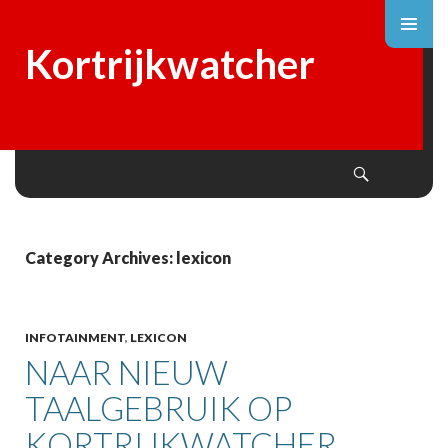
Kortrijkwatcher
Search
SKIP
TO
CONTENT
Category Archives: lexicon
INFOTAINMENT
,
LEXICON
NAAR NIEUW
TAALGEBRUIK OP
KORTRIJKWATCHER