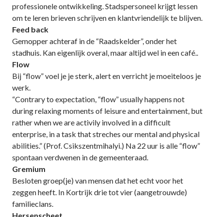
professionele ontwikkeling. Stadspersoneel krijgt lessen
om te leren brieven schrijven en klantvriendelijk te blijven.
Feed back
Gemopper achteraf in de “Raadskelder”, onder het
stadhuis. Kan eigenlijk overal, maar altijd wel in een café..
Flow
Bij “flow” voel je je sterk, alert en verricht je moeiteloos je
werk.
“Contrary to expectation, “flow” usually happens not
during relaxing moments of leisure and entertainment, but
rather when we are activily involved in a difficult
enterprise, in a task that streches our mental and physical
abilities.” (Prof. Csikszentmihalyi.) Na 22 uur is alle “flow”
spontaan verdwenen in de gemeenteraad.
Gremium
Besloten groep(je) van mensen dat het echt voor het
zeggen heeft. In Kortrijk drie tot vier (aangetrouwde)
familieclans.
Hersenscheet