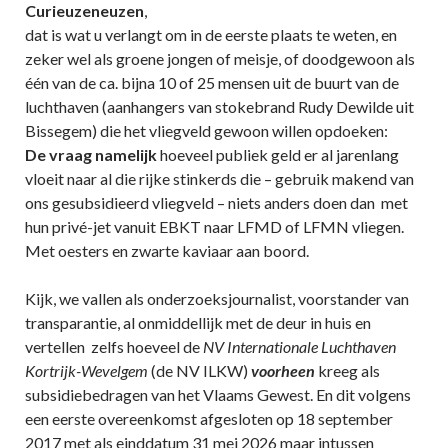
Curieuzeneuzen
,
dat is wat u verlangt om in de eerste plaats te weten, en
zeker wel als groene jongen of meisje, of doodgewoon als
één van de ca. bijna 10 of 25 mensen uit de buurt van de
luchthaven (aanhangers van stokebrand Rudy Dewilde uit
Bissegem) die het vliegveld gewoon willen opdoeken:
De vraag namelijk
hoeveel publiek geld er al jarenlang
vloeit naar al die rijke stinkerds die – gebruik makend van
ons gesubsidieerd vliegveld – niets anders doen dan met
hun privé-jet vanuit EBKT naar LFMD of LFMN vliegen.
Met oesters en zwarte kaviaar aan boord.
Kijk, we vallen als onderzoeksjournalist, voorstander van
transparantie, al onmiddellijk met de deur in huis en
vertellen zelfs hoeveel de
NV Internationale Luchthaven
Kortrijk-Wevelgem
(de NV ILKW)
voorheen
kreeg als
subsidiebedragen van het Vlaams Gewest. En dit volgens
een eerste overeenkomst afgesloten op 18 september
2017 met als einddatum 31 mei 2026 maar intussen