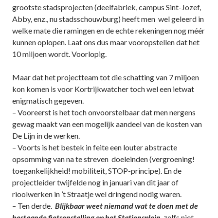
grootste stadsprojecten (deelfabriek, campus Sint-Jozef,
Abby, enz., nu stadsschouwburg) heeft men wel geleerd in
welke mate die ramingen en de echte rekeningen nog méér
kunnen oplopen. Laat ons dus maar vooropstellen dat het
10 miljoen wordt. Voorlopig.
Maar dat het projectteam tot die schatting van 7 miljoen
kon komen is voor Kortrijkwatcher toch wel een ietwat
enigmatisch gegeven.
– Vooreerst is het toch onvoorstelbaar dat men nergens
gewag maakt van een mogelijk aandeel van de kosten van
De Lijn in de werken.
– Voorts is het bestek in feite een louter abstracte
opsomming van na te streven doeleinden (vergroening!
toegankelijkheid! mobiliteit, STOP-principe). En de
projectleider twijfelde nog in januari van dit jaar of
rioolwerken in ’t Straatje wel dringend nodig waren.
– Ten derde.
Blijkbaar weet niemand wat te doen met de
bestaande fietsenstalling op het Stationsplein
, zelfs niet