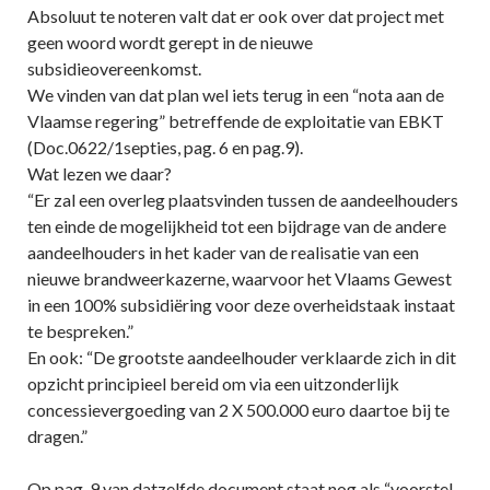
Absoluut te noteren valt dat er ook over dat project met
geen woord wordt gerept in de nieuwe
subsidieovereenkomst.
We vinden van dat plan wel iets terug in een “nota aan de
Vlaamse regering” betreffende de exploitatie van EBKT
(Doc.0622/1septies, pag. 6 en pag.9).
Wat lezen we daar?
“Er zal een overleg plaatsvinden tussen de aandeelhouders
ten einde de mogelijkheid tot een bijdrage van de andere
aandeelhouders in het kader van de realisatie van een
nieuwe brandweerkazerne, waarvoor het Vlaams Gewest
in een 100% subsidiëring voor deze overheidstaak instaat
te bespreken.”
En ook: “De grootste aandeelhouder verklaarde zich in dit
opzicht principieel bereid om via een uitzonderlijk
concessievergoeding van 2 X 500.000 euro daartoe bij te
dragen.”
Op pag. 9 van datzelfde document staat nog als “voorstel