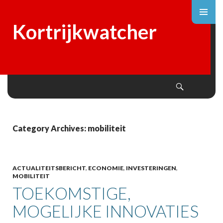
Kortrijkwatcher
Search
SKIP
TO
CONTENT
Category Archives: mobiliteit
ACTUALITEITSBERICHT
,
ECONOMIE
,
INVESTERINGEN
,
MOBILITEIT
TOEKOMSTIGE,
MOGELIJKE INNOVATIES