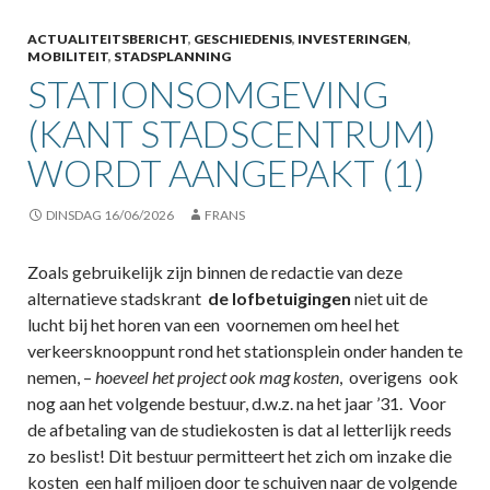
ACTUALITEITSBERICHT
,
GESCHIEDENIS
,
INVESTERINGEN
,
MOBILITEIT
,
STADSPLANNING
STATIONSOMGEVING
(KANT STADSCENTRUM)
WORDT AANGEPAKT (1)
DINSDAG 16/06/2026
FRANS
Zoals gebruikelijk zijn binnen de redactie van deze
alternatieve stadskrant
de lofbetuigingen
niet uit de
lucht bij het horen van een voornemen om heel het
verkeersknooppunt rond het stationsplein onder handen te
nemen, –
hoeveel het project ook mag kosten
, overigens ook
nog aan het volgende bestuur, d.w.z. na het jaar ’31. Voor
de afbetaling van de studiekosten is dat al letterlijk reeds
zo beslist! Dit bestuur permitteert het zich om inzake die
kosten een half miljoen door te schuiven naar de volgende