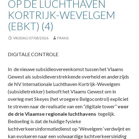
OP DE LUCHTHAVEN
KORTRIJK-WEVELGEM
(EBKT) (4)
VRIJDAG 07/08/2026
FRANS
DIGITALE CONTROLE
In de nieuwe subsidieovereenkomst tussen het Vlaams
Gewest als subsidieverstrekkende overheid en anderzijds
de NV Internationale Luchthaven Kortrijk-Wevelgem
(subsidietrekker) belooft het Vlaams Gewest om in
overleg met Skeyes (het vroegere Belgocontrol) expliciet
te streven naar de realisatie van een “digitale tower”
voor
de drie Vlaamse regionale luchthavens
tegelijk.
Bedoeling is dat de huidige fysieke
luchtverkeers
informatie
dienst op ‘Wevelgem ‘verdwijnt en
kan evolueren naar een volwaardige luchtverkeers
leiding