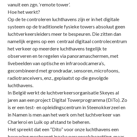
vanuit een zgn. ‘remote tower’.
Hoe het werkt?
Op de te controleren luchthavens zijn er in het digitale
systeem op de traditionele fysieke towers absoluut geen
luchtverkeersleiders meer te bespeuren. Die zitten dan
namelijk ergens op een centraal digitaal controlecentrum
het verkeer op meerdere luchthavens tegelijk te
observeren en te regelen via panoramaschermen, met
livebeelden van optische en infraroodcamera’s,
gecombineerd met grondradar, sensoren, microfoons,
radiotranceivers, enz., geplaatst op die gevolgde
luchthavens.
In België werkt de luchtverkeersorganisatie Skeyes al
jaren aan een project Digital Towerprogramma (DiTo). Zo
is er een test- en opleidingscentrum in Steenokkerzeel en
in Namen is men aan het werk om het luchtverkeer van
Charleroi en Luik op afstand te beheren.
Het spreekt dat een “Dito” voor onze luchthavens een
besparing meebrengt inzake personeelsbezetting, maar