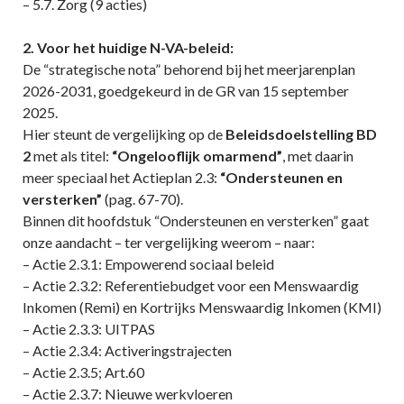
– 5.7. Zorg (9 acties)
2. Voor het huidige N-VA-beleid:
De “strategische nota” behorend bij het meerjarenplan
2026-2031, goedgekeurd in de GR van 15 september
2025.
Hier steunt de vergelijking op de
Beleidsdoelstelling BD
2
met als titel:
“Ongelooflijk omarmend”
, met daarin
meer speciaal het Actieplan 2.3:
“Ondersteunen en
versterken”
(pag. 67-70).
Binnen dit hoofdstuk “Ondersteunen en versterken” gaat
onze aandacht – ter vergelijking weerom – naar:
– Actie 2.3.1: Empowerend sociaal beleid
– Actie 2.3.2: Referentiebudget voor een Menswaardig
Inkomen (Remi) en Kortrijks Menswaardig Inkomen (KMI)
– Actie 2.3.3: UITPAS
– Actie 2.3.4: Activeringstrajecten
– Actie 2.3.5; Art.60
– Actie 2.3.7: Nieuwe werkvloeren