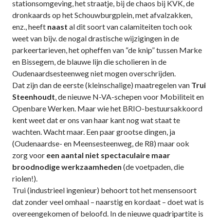
stationsomgeving, het straatje, bij de chaos bij KVK, de
dronkaards op het Schouwburgplein, met afvalzakken,
enz., heeft
naast
al dit soort van calamiteiten toch ook
weet van bijv. de nogal drastische wijzigingen in de
parkeertarieven, het opheffen van “de knip” tussen Marke
en Bissegem, de blauwe lijn die scholieren in de
Oudenaardsesteenweg niet mogen overschrijden.
Dat zijn dan de eerste (kleinschalige) maatregelen van
Trui
Steenhoudt
, de nieuwe N-VA-schepen voor Mobiliteit en
Openbare Werken. Maar wie het BRIO-bestuursakkoord
kent weet dat er ons van haar kant nog wat staat te
wachten. Wacht maar. Een paar grootse dingen, ja
(Oudenaardse- en Meensesteenweg, de R8) maar ook
zorg voor
een aantal niet spectaculaire maar
broodnodige werkzaamheden
(de voetpaden, die
riolen!).
Trui (industrieel ingenieur) behoort tot het mensensoort
dat zonder veel omhaal – naarstig en kordaat – doet wat is
overeengekomen of beloofd. In de nieuwe quadripartite is