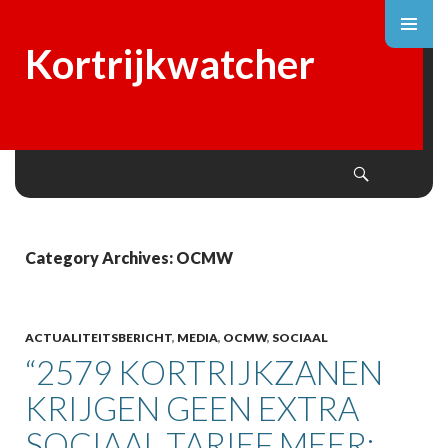
Kortrijkwatcher
Search
SKIP
TO
CONTENT
Category Archives: OCMW
ACTUALITEITSBERICHT
,
MEDIA
,
OCMW
,
SOCIAAL
“2579 KORTRIJKZANEN
KRIJGEN GEEN EXTRA
SOCIAAL TARIEF MEER: