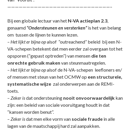
———————————————————————————–
Bij een globale lectuur van het
N-VA actieplan 2.3
,
genaamd
“Ondersteunen en versterken”
is het van belang
om tussen de lijnen te kunnen lezen.
–
Het lijkt er bijna op
alsof “outreachend” beleid bij een N-
VA-schepen betekent dat men eerder zal overgaan tot het
opsporen (“gepast optreden”) van mensen
die ten
onrechte gebruik maken
van steunmaatregelen.
–
Het lijkt er bijna op
alsof de N-VA-schepen leefloners en/
of mensen met steun van het OCMW op
een structurele,
systematische wijze
zal onderwerpen aan de REMI-
toets.
–
Zeker is
dat ondersteuning
nooit onvoorwaardelijk
kan
zijn: een beleid van sociale vooruitgang houdt in dat
“kansen worden benut”.
–
Zeker is
dat men elke vorm van
sociale fraude
in alle
lagen van de maatschappij hard zal aanpakken.