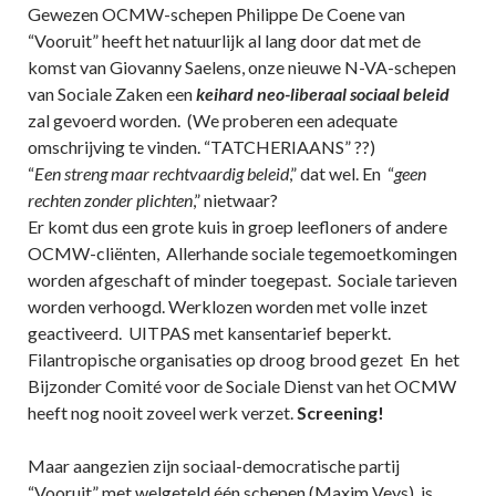
Gewezen OCMW-schepen Philippe De Coene van
“Vooruit” heeft het natuurlijk al lang door dat met de
komst van Giovanny Saelens, onze nieuwe N-VA-schepen
van Sociale Zaken een
keihard neo-liberaal sociaal beleid
zal gevoerd worden. (We proberen een adequate
omschrijving te vinden. “TATCHERIAANS” ??)
“
Een streng maar rechtvaardig beleid
,” dat wel. En “
geen
rechten zonder plichten
,” nietwaar?
Er komt dus een grote kuis in groep leefloners of andere
OCMW-cliënten, Allerhande sociale tegemoetkomingen
worden afgeschaft of minder toegepast. Sociale tarieven
worden verhoogd. Werklozen worden met volle inzet
geactiveerd. UITPAS met kansentarief beperkt.
Filantropische organisaties op droog brood gezet En het
Bijzonder Comité voor de Sociale Dienst van het OCMW
heeft nog nooit zoveel werk verzet.
Screening!
Maar aangezien zijn sociaal-democratische partij
“Vooruit” met welgeteld één schepen (Maxim Veys) is