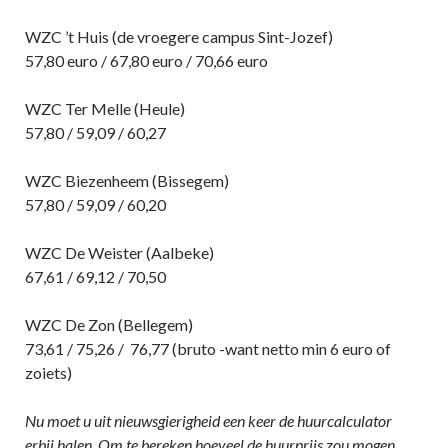
WZC ’t Huis (de vroegere campus Sint-Jozef)
57,80 euro / 67,80 euro / 70,66 euro
WZC Ter Melle (Heule)
57,80 / 59,09 / 60,27
WZC Biezenheem (Bissegem)
57,80 / 59,09 / 60,20
WZC De Weister (Aalbeke)
67,61 / 69,12 / 70,50
WZC De Zon (Bellegem)
73,61 / 75,26 / 76,77 (bruto -want netto min 6 euro of
zoiets)
Nu moet u uit nieuwsgierigheid een keer de huurcalculator
erbij halen. Om te bereken hoeveel de huurprijs zou mogen