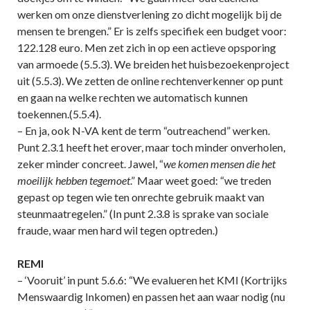
werken om onze dienstverlening zo dicht mogelijk bij de
mensen te brengen.” Er is zelfs specifiek een budget voor:
122.128 euro. Men zet zich in op een actieve opsporing
van armoede (5.5.3). We breiden het huisbezoekenproject
uit (5.5.3). We zetten de online rechtenverkenner op punt
en gaan na welke rechten we automatisch kunnen
toekennen.(5.5.4).
– En ja, ook N-VA kent de term “outreachend” werken.
Punt 2.3.1 heeft het erover, maar toch minder onverholen,
zeker minder concreet. Jawel, “
we komen mensen die het
moeilijk hebben tegemoet
.” Maar weet goed: “we treden
gepast op tegen wie ten onrechte gebruik maakt van
steunmaatregelen.” (In punt 2.3.8 is sprake van sociale
fraude, waar men hard wil tegen optreden.)
REMI
– ‘Vooruit’ in punt 5.6.6: “We evalueren het KMI (Kortrijks
Menswaardig Inkomen) en passen het aan waar nodig (nu