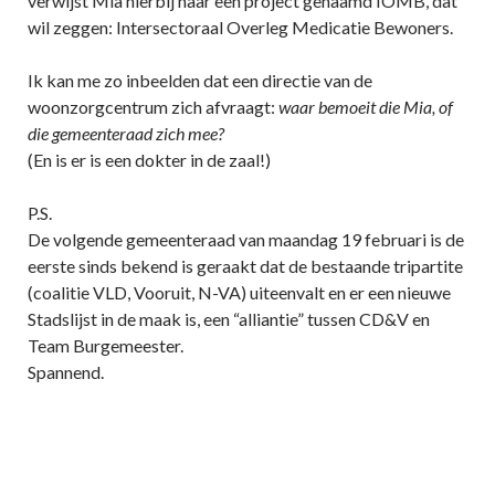
verwijst Mia hierbij naar een project genaamd IOMB, dat
wil zeggen: Intersectoraal Overleg Medicatie Bewoners.
Ik kan me zo inbeelden dat een directie van de
woonzorgcentrum zich afvraagt:
waar bemoeit die Mia, of
die gemeenteraad zich mee?
(En is er is een dokter in de zaal!)
P.S.
De volgende gemeenteraad van maandag 19 februari is de
eerste sinds bekend is geraakt dat de bestaande tripartite
(coalitie VLD, Vooruit, N-VA) uiteenvalt en er een nieuwe
Stadslijst in de maak is, een “alliantie” tussen CD&V en
Team Burgemeester.
Spannend.