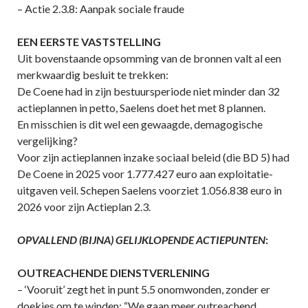
– Actie 2.3.8: Aanpak sociale fraude
EEN EERSTE VASTSTELLING
Uit bovenstaande opsomming van de bronnen valt al een
merkwaardig besluit te trekken:
De Coene had in zijn bestuursperiode niet minder dan 32
actieplannen in petto, Saelens doet het met 8 plannen.
En misschien is dit wel een gewaagde, demagogische
vergelijking?
Voor zijn actieplannen inzake sociaal beleid (die BD 5) had
De Coene in 2025 voor 1.777.427 euro aan exploitatie-
uitgaven veil. Schepen Saelens voorziet 1.056.838 euro in
2026 voor zijn Actieplan 2.3.
OPVALLEND (BIJNA) GELIJKLOPENDE ACTIEPUNTEN
:
OUTREACHENDE DIENSTVERLENING
– ‘Vooruit’ zegt het in punt 5.5 onomwonden, zonder er
doekjes om te winden: “We gaan meer outreachend