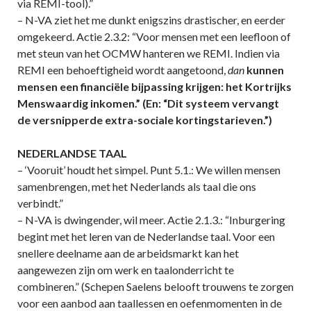
via REMI-tool).”
– N-VA ziet het me dunkt enigszins drastischer, en eerder
omgekeerd. Actie 2.3.2: “Voor mensen met een leefloon of
met steun van het OCMW hanteren we REMI. Indien via
REMI een behoeftigheid wordt aangetoond,
dan
kunnen
mensen een financiële bijpassing krijgen: het Kortrijks
Menswaardig inkomen.” (En: “Dit systeem vervangt
de versnipperde extra-sociale kortingstarieven.”)
NEDERLANDSE TAAL
– ‘Vooruit’ houdt het simpel. Punt 5.1.: We willen mensen
samenbrengen, met het Nederlands als taal die ons
verbindt.”
– N-VA is dwingender, wil meer. Actie 2.1.3.: “Inburgering
begint met het leren van de Nederlandse taal. Voor een
snellere deelname aan de arbeidsmarkt kan het
aangewezen zijn om werk en taalonderricht te
combineren.” (Schepen Saelens belooft trouwens te zorgen
voor een aanbod aan taallessen en oefenmomenten in de