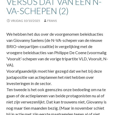
VERSUS DAT VAN EEN N-
VA-SCHEPEN (2)
VRIJDAG 10/10/2025
FRANS
We hebben het dus over de voorgenomen beleidsacties
van Giovanny Saelens (de N-VA-schepen van de nieuwe
BRIO-vierpartijen-coalitie) in vergelijking met de
vroegere beleidsacties van Philippe De Coene (voormalig
‘Vooruit’-schepen van de vorige tripartite VLD, Vooruit, N-
VA).
Voorafgaandelijk moet hier gezegd dat we het bij deze
juxtapositie van actieplannen het niet hebben over
investeringen in de sector.
Ten tweede is het ook geenszins onze bedoeling om na te
gaan of de actieplannen van beide protagonisten nu al of
niet zijn verwezenlijkt. Dat kan trouwens niet, Giovanny is
nog maar tien maanden bezig. (Maar in november schiet
hij in actie met zijn eerste maatregelen tegen al of niet