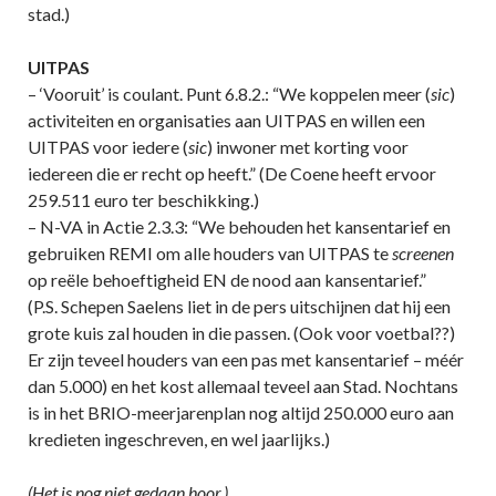
stad.)
UITPAS
– ‘Vooruit’ is coulant. Punt 6.8.2.: “We koppelen meer (
sic
)
activiteiten en organisaties aan UITPAS en willen een
UITPAS voor iedere (
sic
) inwoner met korting voor
iedereen die er recht op heeft.” (De Coene heeft ervoor
259.511 euro ter beschikking.)
– N-VA in Actie 2.3.3: “We behouden het kansentarief en
gebruiken REMI om alle houders van UITPAS te
screenen
op reële behoeftigheid EN de nood aan kansentarief.”
(P.S. Schepen Saelens liet in de pers uitschijnen dat hij een
grote kuis zal houden in die passen. (Ook voor voetbal??)
Er zijn teveel houders van een pas met kansentarief – méér
dan 5.000) en het kost allemaal teveel aan Stad. Nochtans
is in het BRIO-meerjarenplan nog altijd 250.000 euro aan
kredieten ingeschreven, en wel jaarlijks.)
(Het is nog niet gedaan hoor.)