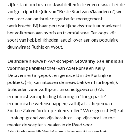
zij in staat om bestuurskwaliteiten in te voeren waar het de
vorige tripartite (die van “Beste Stad van Vlaanderen”) wel
een keer aan ontbrak: organisatie, management,
werkkracht. Bij haar persoonlijkheidsstructuur mankeert
het volkomen aan hybris en triomfalisme. Terloops: dit
soort van hebbelijkheden laat zij over aan ons populaire
duumviraat Ruthie en Wout.
De andere nieuwe N-VA-schepen
Giovanny Saelens
is als
voormalig kabinetschef (van Axel Ronse en Kelly
Detavernier) al gepokt en gemazeld in de Kortrijkse
politiek. (Hij kan intussen de nieuwbakken Trui hopelijk
behoeden voor wolfijzers en schietgeweren.) Als
economist van opleiding (dan nog in “toegepaste”
economische wetenschappen) zal hij als schepen van
Sociale Zaken “orde op zaken stellen”. Wees gerust. Hij zal
– ook op grond van zijn karakter – op zijn soort kalme
manier de scepter zwaaien in de Raad voor
Maatschappelijk Welzijn en als voorzitter van het