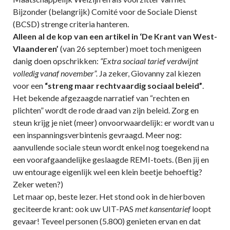
Bijzonder (belangrijk) Comité voor de Sociale Dienst
(BCSD) strenge criteria hanteren.
Alleen al de kop van een artikel in ‘De Krant van West-
Vlaanderen’
(van 26 september) moet toch menigeen
danig doen opschrikken:
“Extra sociaal tarief verdwijnt
volledig vanaf november”.
Ja zeker, Giovanny zal kiezen
voor een
“streng maar rechtvaardig sociaal beleid”
.
Het bekende afgezaagde narratief van “rechten en
plichten” wordt de rode draad van zijn beleid. Zorg en
steun krijg je niet (meer) onvoorwaardelijk: er wordt van u
een inspanningsverbintenis gevraagd. Meer nog:
aanvullende sociale steun wordt enkel nog toegekend na
een voorafgaandelijke geslaagde REMI-toets. (Ben jij en
uw entourage eigenlijk wel een klein beetje behoeftig?
Zeker weten?)
Let maar op, beste lezer. Het stond ook in de hierboven
geciteerde krant: ook uw UIT-PAS
met kansentarief
loopt
gevaar! Teveel personen (5.800) genieten ervan en dat