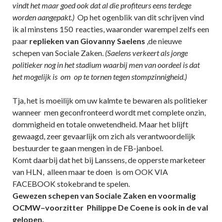
vindt het maar goed ook dat al die profiteurs eens terdege
worden aangepakt.)
Op het ogenblik van dit schrijven vind
ik al minstens 150 reacties, waaronder warempel zelfs een
paar
replieken van Giovanny Saelens
,de nieuwe
schepen van Sociale Zaken.
(Saelens verkeert als jonge
politieker nog in het stadium waarbij men van oordeel is dat
het mogelijk is om op te tornen tegen stompzinnigheid.)
Tja, het is moeilijk om uw kalmte te bewaren als politieker
wanneer men geconfronteerd wordt met complete onzin,
dommigheid en totale onwetendheid. Maar het blijft
gewaagd, zeer gevaarlijk om zich als verantwoordelijk
bestuurder te gaan mengen in de FB-janboel.
Komt daarbij dat het bij Lanssens, de opperste marketeer
van HLN, alleen maar te doen is om OOK VIA
FACEBOOK stokebrand te spelen.
Gewezen schepen van Sociale Zaken en voormalig
OCMW–voorzitter Philippe De Coene is ook in de val
gelopen.