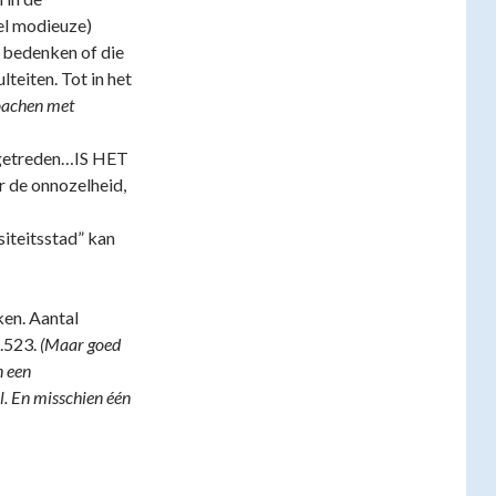
el modieuze)
g bedenken of die
lteiten. Tot in het
oachen met
opgetreden…IS HET
 de onnozelheid,
siteitsstad” kan
ken. Aantal
1.523.
(Maar goed
n een
l. En misschien één