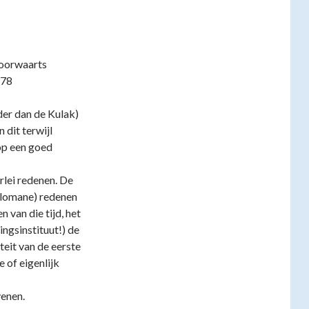
voorwaarts
778
der dan de Kulak)
dit terwijl
 op een goed
rlei redenen. De
alomane) redenen
 van die tijd, het
ngsinstituut!) de
teit van de eerste
 of eigenlijk
venen.