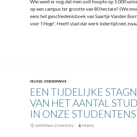
Wie weet er nog dat men ooit hoopte op 5.000 unive
op een campus ter grootte van 80 hectare? (We moe
eens het geschiedenisboek van Saartje Vanden Borr
voor ’t Hoge”
. Heeft stad dat werk indertijd niet zw
JEUGD
,
ONDERWIJS
EEN TIJDELIJKE STAGN
VAN HET AANTAL STU
IN ONZE STUDENTENST
ZATERDAG 25/06/2022
FRANS