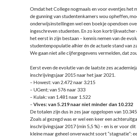
Omdat het College nogmaals en voor eventjes het 
de gunning van studentenkamers wou opheffen, mo
onderwijsinstellingen wel een boekje opendoen over
ingeschreven studenten. En zo kon kortrijkwatcher 
het eerst in zijn bestaan – kennis nemen van de evol
studentenpopulatie alhier én de actuele stand van z
We gaan niet alle cijfergegevens vermelden, dat zo
Eerst even de evolutie van de laatste zes academieja
inschrijvingsjaar 2015 naar het jaar 2021.
– Howest: van 2.472 naar 3.215
– UGent; van 576 naar 333
– Kulak: van 1.481 naar 1.522
–
Vives: van 5.219 naar niet minder dan 10.232
De totalen zijn dus in zes jaar opgelopen van 10.345
Zoals al gezegd was er wel een keer een achteruitga
inschrijvingsjaar 2017 (min 5,5 %) – en is er voor di
kleine maar geheel onverwacht soort “stagnatie”: ee