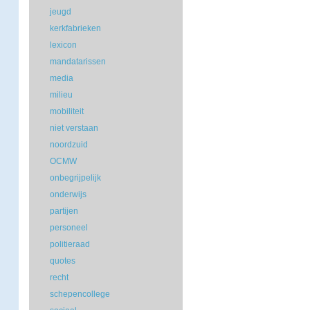
jeugd
kerkfabrieken
lexicon
mandatarissen
media
milieu
mobiliteit
niet verstaan
noordzuid
OCMW
onbegrijpelijk
onderwijs
partijen
personeel
politieraad
quotes
recht
schepencollege