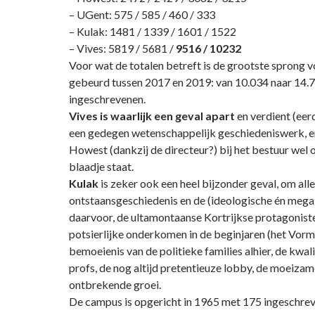
– UGent: 575 / 585 / 460 / 333
– Kulak: 1481 / 1339 / 1601 / 1522
– Vives: 5819 / 5681 /
9516 / 10232
Voor wat de totalen betreft is de grootste sprong 
gebeurd tussen 2017 en 2019: van 10.034 naar 14.
ingeschrevenen.
Vives is waarlijk een geval apart
en verdient (eer
een gedegen wetenschappelijk geschiedeniswerk, en 
Howest (dankzij de directeur?) bij het bestuur wel
blaadje staat.
Kulak
is zeker ook een heel bijzonder geval, om alle
ontstaansgeschiedenis en de (ideologische én meg
daarvoor, de ultamontaanse Kortrijkse protagonisten
potsierlijke onderkomen in de beginjaren (het Vormi
bemoeienis van de politieke families alhier, de kwali
profs, de nog altijd pretentieuze lobby, de moeizame
ontbrekende groei.
De campus is opgericht in 1965 met 175 ingeschre