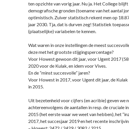
ten opzichte van vorig jaar. Nu ja. Het College blijf
demografische gronden (toename van het aantal jon
optimistisch. Zuiver statistisch rekent men op 18.8
jaar 2030. Tja, dat is durven zeg! Statistiek toepas
(plaatselijke) variabelen te kennen.
Wat waren in onze instellingen de meest succesvolle
deze met het grootste stijgingspercentage?
Voor Howest gewoon dit jaar, voor Ugent 2017 (585 
2020 voor de Kulak, en idem voor Vives.
En de “minst succesvolle” jaren?
Voor Howest in 2017, voor Ugent dit jaar, de Kulak
in 2015.
Uit bezetenheid voor cijfers (en acribie) geven we nu
achtereenvolgens de aantallen in resp. de cruciale i
2015 (het eerste waar we weet van hebben), het “in
2017, het succesjaar 2019 en het recente inschrijvi
– Howest: 2472 / 2429 / 3082 / 3215