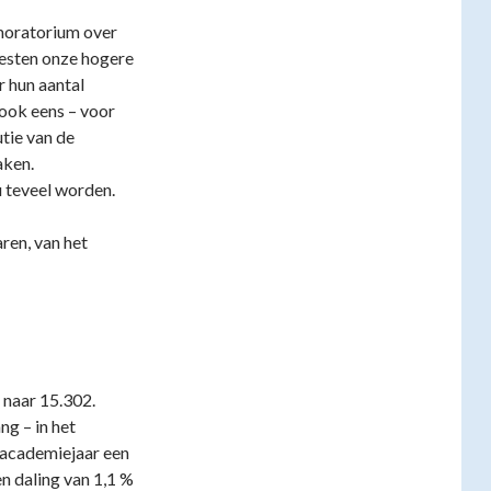
moratorium over
esten onze hogere
 hun aantal
ook eens – voor
utie van de
aken.
u teveel worden.
ren, van het
 naar 15.302.
ng – in het
t academiejaar een
n daling van 1,1 %