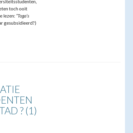
rsiteitsstudenten,
ten toch ooit
e lezen:
“Toga’s
aar gesubsidieerd?)
ATIE
DENTEN
AD ? (1)