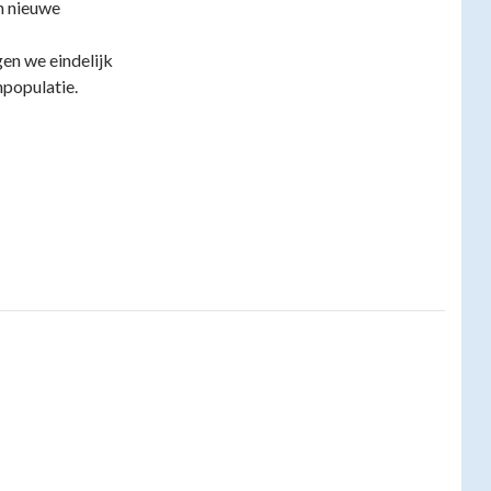
an nieuwe
en we eindelijk
npopulatie.