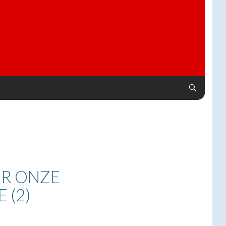
ER ONZE
 (2)