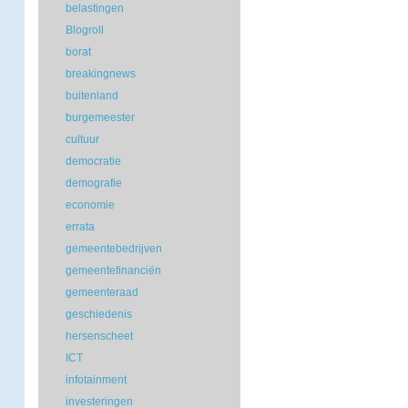
belastingen
Blogroll
borat
breakingnews
buitenland
burgemeester
cultuur
democratie
demografie
economie
errata
gemeentebedrijven
gemeentefinanciën
gemeenteraad
geschiedenis
hersenscheet
ICT
infotainment
investeringen