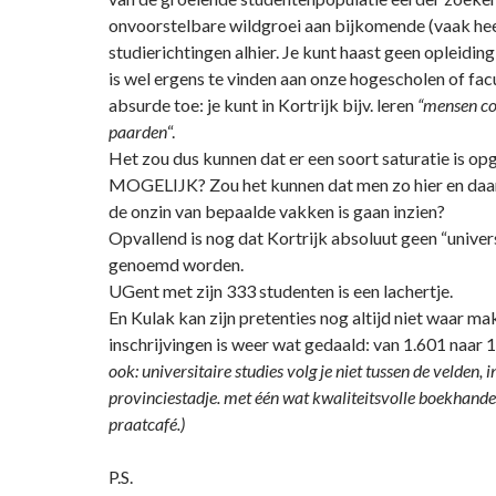
onvoorstelbare wildgroei aan bijkomende (vaak he
studierichtingen alhier. Je kunt haast geen opleidin
is wel ergens te vinden aan onze hogescholen of facu
absurde toe: je kunt in Kortrijk bijv. leren
“mensen c
paarden
“.
Het zou dus kunnen dat er een soort saturatie is 
MOGELIJK? Zou het kunnen dat men zo hier en daar
de onzin van bepaalde vakken is gaan inzien?
Opvallend is nog dat Kortrijk absoluut geen “univer
genoemd worden.
UGent met zijn 333 studenten is een lachertje.
En Kulak kan zijn pretenties nog altijd niet waar ma
inschrijvingen is weer wat gedaald: van 1.601 naar 
ook: universitaire studies volg je niet tussen de velden, i
provinciestadje. met één wat kwaliteitsvolle boekhande
praatcafé.)
P.S.