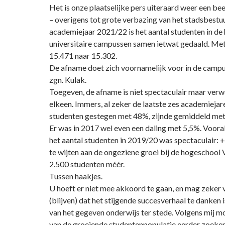
Het is onze plaatselijke pers uiteraard weer een be
– overigens tot grote verbazing van het stadsbestuu
academiejaar 2021/22 is het aantal studenten in de
universitaire campussen samen ietwat gedaald. Met
15.471 naar 15.302.
De afname doet zich voornamelijk voor in de camp
zgn. Kulak.
Toegeven, de afname is niet spectaculair maar ver
elkeen. Immers, al zeker de laatste zes academiejare
studenten gestegen met 48%, zijnde gemiddeld met 
Er was in 2017 wel even een daling met 5,5%. Voora
het aantal studenten in 2019/20 was spectaculair: 
te wijten aan de ongeziene groei bij de hogeschool 
2.500 studenten méér.
Tussen haakjes.
U hoeft er niet mee akkoord te gaan, en mag zeker 
(blijven) dat het stijgende succesverhaal te danken i
van het gegeven onderwijs ter stede. Volgens mij m
van de groeiende studentenpopulatie eerder zoeken