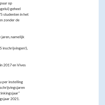
t puur op
gelui) geheel
75 studenten in het
sen zonder de
 jaren, namelijk
inschrijvingen!),
 in 2017 en Vives
 per instelling
nschrijvingsjaren
zinkingsjaar”
ngsjaar 2021.