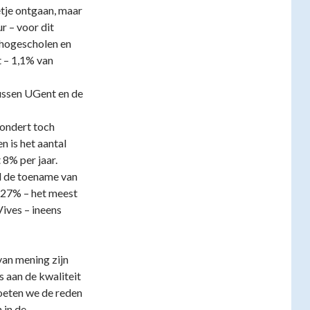
etje ontgaan, maar
r – voor dit
 hogescholen en
 – 1,1% van
ussen UGent en de
wondert toch
n is het aantal
8% per jaar.
l de toename van
+27% – het meest
Vives – ineens
van mening zijn
s aan de kwaliteit
oeten we de reden
 in de