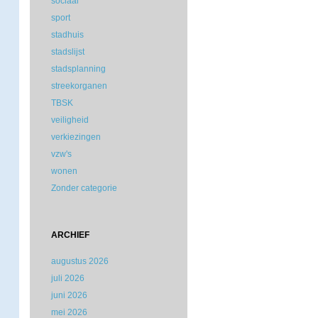
sociaal
sport
stadhuis
stadslijst
stadsplanning
streekorganen
TBSK
veiligheid
verkiezingen
vzw's
wonen
Zonder categorie
ARCHIEF
augustus 2026
juli 2026
juni 2026
mei 2026