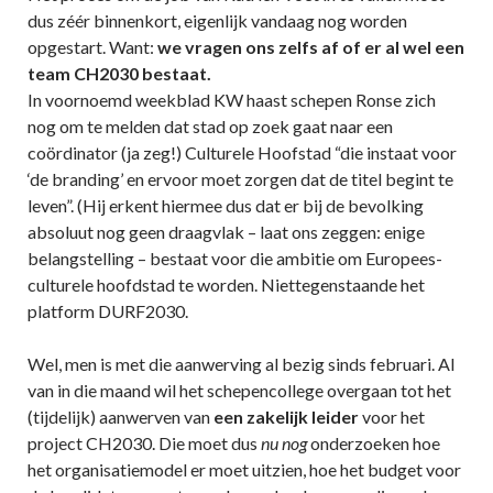
dus zéér binnenkort, eigenlijk vandaag nog worden
opgestart. Want:
we vragen ons zelfs af of er al wel een
team CH2030 bestaat.
In voornoemd weekblad KW haast schepen Ronse zich
nog om te melden dat stad op zoek gaat naar een
coördinator (ja zeg!) Culturele Hoofstad “die instaat voor
‘de branding’ en ervoor moet zorgen dat de titel begint te
leven”. (Hij erkent hiermee dus dat er bij de bevolking
absoluut nog geen draagvlak – laat ons zeggen: enige
belangstelling – bestaat voor die ambitie om Europees-
culturele hoofdstad te worden. Niettegenstaande het
platform DURF2030.
Wel, men is met die aanwerving al bezig sinds februari. Al
van in die maand wil het schepencollege overgaan tot het
(tijdelijk) aanwerven van
een zakelijk leider
voor het
project CH2030. Die moet dus
nu nog
onderzoeken hoe
het organisatiemodel er moet uitzien, hoe het budget voor