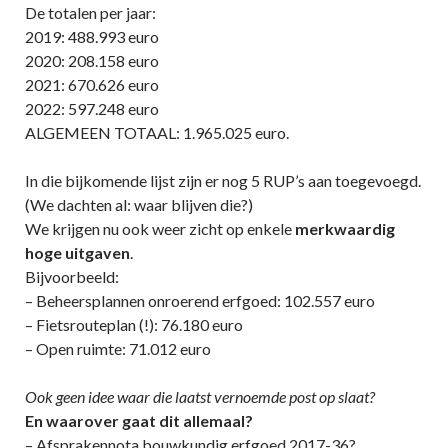
De totalen per jaar:
2019: 488.993 euro
2020: 208.158 euro
2021: 670.626 euro
2022: 597.248 euro
ALGEMEEN TOTAAL: 1.965.025 euro.
In die bijkomende lijst zijn er nog 5 RUP’s aan toegevoegd.
(We dachten al: waar blijven die?)
We krijgen nu ook weer zicht op enkele
merkwaardig
hoge uitgaven
.
Bijvoorbeeld:
– Beheersplannen onroerend erfgoed: 102.557 euro
– Fietsrouteplan (!): 76.180 euro
– Open ruimte: 71.012 euro
Ook geen idee waar die laatst vernoemde post op slaat?
En waarover gaat dit allemaal?
– Afsprakennota bouwkundig erfgoed 2017-36?