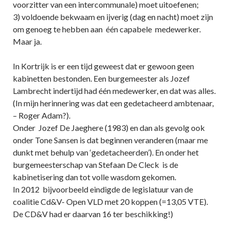
voorzitter van een intercommunale) moet uitoefenen;
3) voldoende bekwaam en ijverig (dag en nacht) moet zijn
om genoeg te hebben aan één capabele medewerker.
Maar ja.
In Kortrijk is er een tijd geweest dat er gewoon geen
kabinetten bestonden. Een burgemeester als Jozef
Lambrecht indertijd had één medewerker, en dat was alles.
(In mijn herinnering was dat een gedetacheerd ambtenaar,
– Roger Adam?).
Onder Jozef De Jaeghere (1983) en dan als gevolg ook
onder Tone Sansen is dat beginnen veranderen (maar me
dunkt met behulp van ‘gedetacheerden’). En onder het
burgemeesterschap van Stefaan De Cleck is de
kabinetisering dan tot volle wasdom gekomen.
In 2012 bijvoorbeeld eindigde de legislatuur van de
coalitie Cd&V- Open VLD met 20 koppen (=13,05 VTE).
De CD&V had er daarvan 16 ter beschikking!)