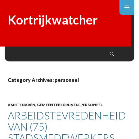
Kortrijkwatcher
Search
SKIP
TO
CONTENT
Category Archives: personeel
AMBTENAREN
,
GEMEENTEBEDRIJVEN
,
PERSONEEL
ARBEIDSTEVREDENHEID
VAN (75)
STADSMEDEWERKERS