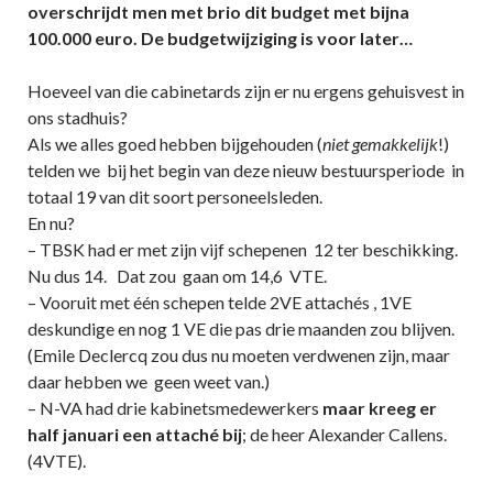
overschrijdt men met brio dit budget met bijna
100.000 euro. De budgetwijziging is voor later…
Hoeveel van die cabinetards zijn er nu ergens gehuisvest in
ons stadhuis?
Als we alles goed hebben bijgehouden (
niet gemakkelijk
!)
telden we bij het begin van deze nieuw bestuursperiode in
totaal 19 van dit soort personeelsleden.
En nu?
– TBSK had er met zijn vijf schepenen 12 ter beschikking.
Nu dus 14. Dat zou gaan om 14,6 VTE.
– Vooruit met één schepen telde 2VE attachés , 1VE
deskundige en nog 1 VE die pas drie maanden zou blijven.
(Emile Declercq zou dus nu moeten verdwenen zijn, maar
daar hebben we geen weet van.)
– N-VA had drie kabinetsmedewerkers
maar kreeg er
half januari een attaché bij
; de heer Alexander Callens.
(4VTE).