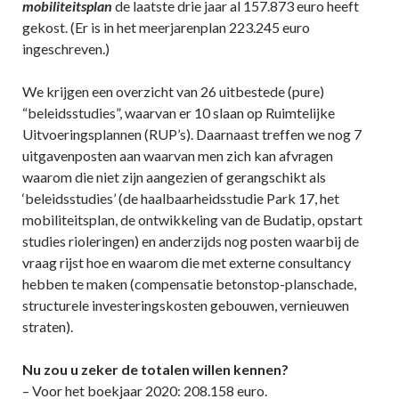
mobiliteitsplan
de laatste drie jaar al 157.873 euro heeft
gekost. (Er is in het meerjarenplan 223.245 euro
ingeschreven.)
We krijgen een overzicht van 26 uitbestede (pure)
“beleidsstudies”, waarvan er 10 slaan op Ruimtelijke
Uitvoeringsplannen (RUP’s). Daarnaast treffen we nog 7
uitgavenposten aan waarvan men zich kan afvragen
waarom die niet zijn aangezien of gerangschikt als
‘beleidsstudies’ (de haalbaarheidsstudie Park 17, het
mobiliteitsplan, de ontwikkeling van de Budatip, opstart
studies rioleringen) en anderzijds nog posten waarbij de
vraag rijst hoe en waarom die met externe consultancy
hebben te maken (compensatie betonstop-planschade,
structurele investeringskosten gebouwen, vernieuwen
straten).
Nu zou u zeker de totalen willen kennen?
– Voor het boekjaar 2020: 208.158 euro.