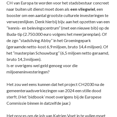
CH van Europa te worden voor het stadsbestuur concreet
naar buiten uit dienst moet doen als
een vliegwiel
, een
booster om een aantal grootste culturele investeringen te
verwezenlijken. Denk hierbij bijv. aan het opzetten van een
“kennis- en belevingscentrum” (met een nieuwe bib) op de
Buda-tip (2.750.000 euro volgens het meerjarenplan). Of
de zgn “stadsliving Abby” in het Groeningepark
(geraamde netto-kost 6,9 miljoen, bruto 14,4 miljoen). Of
het “masterplan Schouwburg” (6,5 miljoen netto geraamd,
bruto 14,3 miljoen).
Is er overigens wel geld genoeg voor die
miljoeneninvesteringen?
Het zou wel eens kunnen dat het project CH2030 na de
gemeenteraadsverkiezingen van 2024 een stille dood
sterft. (Het ‘bidbook’ moet overigens bij de Europese
Commissie binnen in datzelfde jaar.)
Het proces om de job van Katrien Voet in te vullen moet