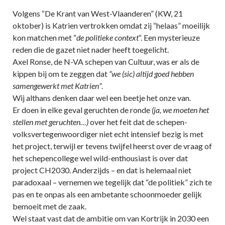
Volgens “De Krant van West-Vlaanderen” (KW, 21
oktober) is Katrien vertrokken omdat zij “helaas” moeilijk
kon matchen met “
de politieke context
“. Een mysterieuze
reden die de gazet niet nader heeft toegelicht.
Axel Ronse, de N-VA schepen van Cultuur, was er als de
kippen bij om te zeggen dat
“we (sic) altijd goed hebben
samengewerkt met Katrien”
.
Wij althans denken daar wel een beetje het onze van.
Er doen in elke geval geruchten de ronde
(ja, we moeten het
stellen met geruchten…)
over het feit dat de schepen-
volksvertegenwoordiger niet echt intensief bezig is met
het project, terwijl er tevens twijfel heerst over de vraag of
het schepencollege wel wild-enthousiast is over dat
project CH2030. Anderzijds – en dat is helemaal niet
paradoxaal – vernemen we tegelijk dat “de politiek” zich te
pas en te onpas als een ambetante schoonmoeder gelijk
bemoeit met de zaak.
Wel staat vast dat de ambitie om van Kortrijk in 2030 een