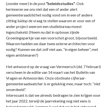
(zonder meer) in de post
“beleidsstudies”
. Ook
herinneren we ons niet dat een of ander alert
gemeenteraadslid het nodig vond om in een of andere
zitting luidop de vraag te stellen waarom er voor een of
ander project weerom een studiebureau moest
ingeschakeld. (Neem nu dat in opbouw zijnde
Groeningeparkje van een voorschot groot, bijvoorbeeld.
Waarom hadden we daar twee
externe
architecten voor
nodig? Kunnen we dat zelf niet aan, “in eigen beheer”, met
eigen ambtenaren?)
Het antwoord op de vraag van Vermeersch (dd. 7 februari)
verscheen in de editie van 14 maart van het Bulletin van
Vragen en Antwoorden. Onze obstinate cijferaar-
gemeenteraadwatcher is er gelukkig mee, maar toch: “niet
onverdeeld”.
Interessant is dat we alreeds bedragen te zien krijgen voor
het jaar 2022, terwijl de jaarrekening nog niet eens is
bekend gemaakt. Jammer is wel dat we in het antwoord