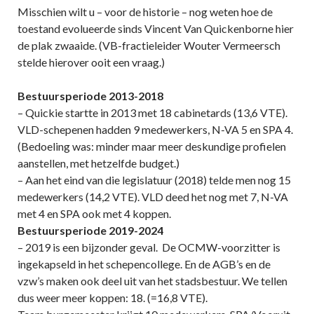
Misschien wilt u – voor de historie – nog weten hoe de
toestand evolueerde sinds Vincent Van Quickenborne hier
de plak zwaaide. (VB-fractieleider Wouter Vermeersch
stelde hierover ooit een vraag.)
Bestuursperiode 2013-2018
– Quickie startte in 2013 met 18 cabinetards (13,6 VTE).
VLD-schepenen hadden 9 medewerkers, N-VA 5 en SPA 4.
(Bedoeling was: minder maar meer deskundige profielen
aanstellen, met hetzelfde budget.)
– Aan het eind van die legislatuur (2018) telde men nog 15
medewerkers (14,2 VTE). VLD deed het nog met 7, N-VA
met 4 en SPA ook met 4 koppen.
Bestuursperiode 2019-2024
– 2019 is een bijzonder geval. De OCMW-voorzitter is
ingekapseld in het schepencollege. En de AGB’s en de
vzw’s maken ook deel uit van het stadsbestuur. We tellen
dus weer meer koppen: 18. (=16,8 VTE).