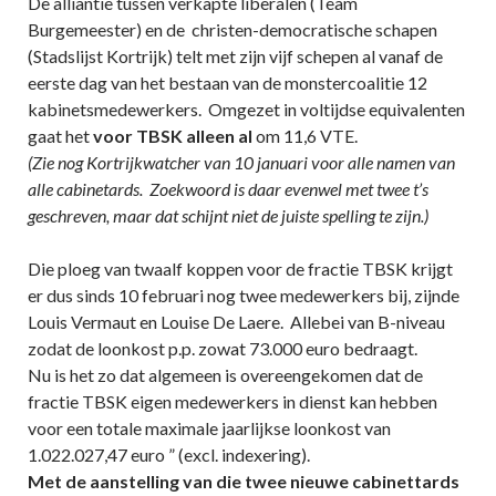
De alliantie tussen verkapte liberalen (Team
Burgemeester) en de christen-democratische schapen
(Stadslijst Kortrijk) telt met zijn vijf schepen al vanaf de
eerste dag van het bestaan van de monstercoalitie 12
kabinetsmedewerkers. Omgezet in voltijdse equivalenten
gaat het
voor TBSK alleen al
om 11,6 VTE.
(Zie nog Kortrijkwatcher van 10 januari voor alle namen van
alle cabinetards. Zoekwoord is daar evenwel met twee t’s
geschreven, maar dat schijnt niet de juiste spelling te zijn.)
Die ploeg van twaalf koppen voor de fractie TBSK krijgt
er dus sinds 10 februari nog twee medewerkers bij, zijnde
Louis Vermaut en Louise De Laere. Allebei van B-niveau
zodat de loonkost p.p. zowat 73.000 euro bedraagt.
Nu is het zo dat algemeen is overeengekomen dat de
fractie TBSK eigen medewerkers in dienst kan hebben
voor een totale maximale jaarlijkse loonkost van
1.022.027,47 euro ” (excl. indexering).
Met de aanstelling van die twee nieuwe cabinettards