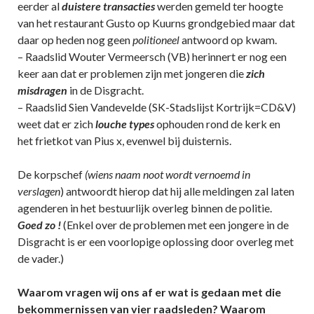
eerder al
duistere transacties
werden gemeld ter hoogte
van het restaurant Gusto op Kuurns grondgebied maar dat
daar op heden nog geen
politioneel
antwoord op kwam.
– Raadslid Wouter Vermeersch (VB) herinnert er nog een
keer aan dat er problemen zijn met jongeren die
zich
misdragen
in de Disgracht.
– Raadslid Sien Vandevelde (SK-Stadslijst Kortrijk=CD&V)
weet dat er zich
louche types
ophouden rond de kerk en
het frietkot van Pius x, evenwel bij duisternis.
De korpschef
(wiens naam noot wordt vernoemd in
verslagen
) antwoordt hierop dat hij alle meldingen zal laten
agenderen in het bestuurlijk overleg binnen de politie.
Goed zo !
(Enkel over de problemen met een jongere in de
Disgracht is er een voorlopige oplossing door overleg met
de vader.)
Waarom vragen wij ons af er wat is gedaan met die
bekommernissen van vier raadsleden? Waarom