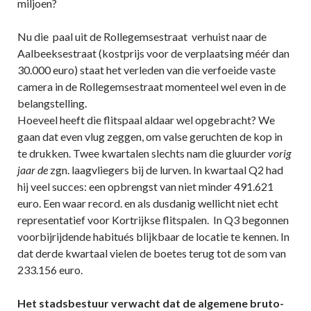
miljoen?
Nu die paal uit de Rollegemsestraat verhuist naar de
Aalbeeksestraat (kostprijs voor de verplaatsing méér dan
30.000 euro) staat het verleden van die verfoeide vaste
camera in de Rollegemsestraat momenteel wel even in de
belangstelling.
Hoeveel heeft die flitspaal aldaar wel opgebracht? We
gaan dat even vlug zeggen, om valse geruchten de kop in
te drukken. Twee kwartalen slechts nam die gluurder
vorig
jaar de
zgn. laagvliegers bij de lurven. In kwartaal Q2 had
hij veel succes: een opbrengst van niet minder 491.621
euro. Een waar record. en als dusdanig wellicht niet echt
representatief voor Kortrijkse flitspalen. In Q3 begonnen
voorbijrijdende habitués blijkbaar de locatie te kennen. In
dat derde kwartaal vielen de boetes terug tot de som van
233.156 euro.
Het stadsbestuur verwacht dat de algemene bruto-