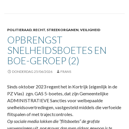
POLITIERAAD
,
RECHT
,
STREEKORGANEN
,
VEILIGHEID
OPBRENGST
SNELHEIDSBOETES EN
BOE-GEROEP (2)
DONDERDAG 25/06/2026
FRANS
Sinds oktober 2023 regent het in Kortrijk (eigenlijk in de
PZ Vlas) zgn. GAS 5-boetes, dat zijn Gemeentelijke
ADMINISTRATIEVE Sancties voor welbepaalde
snelheidsovertredingen, vastgesteld middels die verfoeide
flitspalen of met trajectcontroles.
Op sociale media lokken die “flitsboetes” de grofste
verwensingen uit, nog grover dan men aldaar gewoon is te