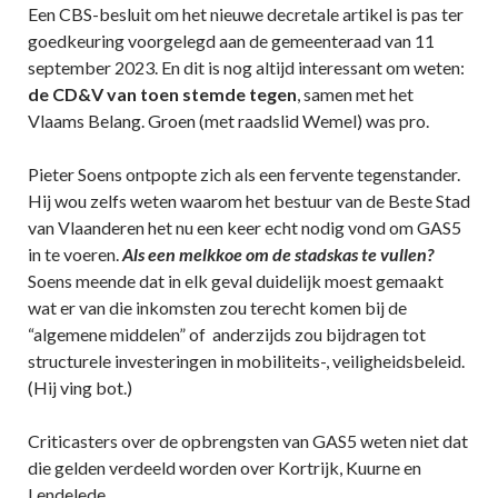
Een CBS-besluit om het nieuwe decretale artikel is pas ter
goedkeuring voorgelegd aan de gemeenteraad van 11
september 2023. En dit is nog altijd interessant om weten:
de CD&V van toen stemde tegen
, samen met het
Vlaams Belang. Groen (met raadslid Wemel) was pro.
Pieter Soens ontpopte zich als een fervente tegenstander.
Hij wou zelfs weten waarom het bestuur van de Beste Stad
van Vlaanderen het nu een keer echt nodig vond om GAS5
in te voeren.
Als een melkkoe om de stadskas te vullen?
Soens meende dat in elk geval duidelijk moest gemaakt
wat er van die inkomsten zou terecht komen bij de
“algemene middelen” of anderzijds zou bijdragen tot
structurele investeringen in mobiliteits-, veiligheidsbeleid.
(Hij ving bot.)
Criticasters over de opbrengsten van GAS5 weten niet dat
die gelden verdeeld worden over Kortrijk, Kuurne en
Lendelede.