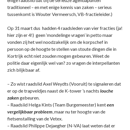
enige raadslid dat bij de serieuze agendapunten
traditioneel – en met enige kennis van zaken – serieus
tussenkomt is Wouter Vermeersch, VB-fractieleider.)
Op 31 maart dus hadden 4 raadsleden van vier fracties (ja!
hier zijn er 4!) geen ‘mondelinge vragen’ in petto maar
vonden zij het wel noodzakelijk om de korpschef in
persoon op de hoogte te stellen van stoute dingen die in
Kortrijk echt niet zouden mogen gebeuren. Weet de
politie daar eigenlijk wel van? zo vragen de interpellanten
zich blijkbaar af.
– Zo wist raadslid Axel Weydts (Vooruit) te signaleren dat
er op de trapveldjes naast de K-tower ’s nachts
louche
zaken
gebeuren.
– Raadsiid Helga Kints (Team Burgemeester) kent
een
vergelijkbaar probleem
, maar nu ter hoogte van de
fietsenstalling van de Vetex.
– Raadslid Philippe Dejaegher (N-VA) laat weten dat er