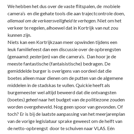
We hebben het dus over de vaste flitspalen, de mobiele
camera’s en die gehate tools die aan trajectcontrole doen,
allemaal om de verkeersveiligheid te verhogen
. Niet om het
verkeer te regelen, alhoewel dat in Kortrijk van nut zou
kunnen zijn.
Niets kan een Kortrijkzaan meer opwinden tijdens een
leuk familiefeest dan een discussie over de opbrengsten
(genaamd:
pesterijen
) van die camera’s. Dan hoor je de
meeste fantastische (fantaisistische) bedragen. De
gemiddelde burger is overigens van oordeel dat die
boetes alleen maar dienen om de putten van de algemene
middelen in de stadskas te vullen. Quickie heeft als
burgemeester wel altijd beweerd dat die ontvangsten
(boetes)
geheel
naar het budget van de politiezone zouden
worden overgeheveld. Nog geen spoor van gevonden. Of
toch? Er is bij de laatste aanpassing van het meerjarenplan
van de vorige legislatuur sprake geweest om de helft van
de netto-opbrengst door te schuiven naar VLAS. Eén