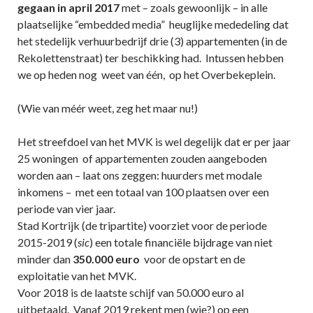
gegaan in april 2017
met – zoals gewoonlijk – in alle
plaatselijke “embedded media” heuglijke mededeling dat
het stedelijk verhuurbedrijf drie (3) appartementen (in de
Rekolettenstraat) ter beschikking had. Intussen hebben
we op heden nog weet van één, op het Overbekeplein.
(Wie van méér weet, zeg het maar nu!)
Het streefdoel van het MVK is wel degelijk dat er per jaar
25 woningen of appartementen zouden aangeboden
worden aan – laat ons zeggen: huurders met modale
inkomens – met een totaal van 100 plaatsen over een
periode van vier jaar.
Stad Kortrijk (de tripartite) voorziet voor de periode
2015-2019 (
sic
) een totale financiële bijdrage van niet
minder dan
350.000 euro
voor de opstart en de
exploitatie van het MVK.
Voor 2018 is de laatste schijf van 50.000 euro al
uitbetaald. Vanaf 2019 rekent men (wie?) op een