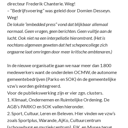
directeur Frederik Chanterie. Weg!
– “Bedrijfsvoering” was geleid door Domien Desseyn.
Weg!
De lokale “embedded press” vond dat blijkbaar allemaal
normaal. Geen vragen, geen berichten. Geen vuiltje aan de
lucht. Ook niet na een interpellatie hieromtrent. (Het is
nochtans algemeen geweten dat het schepencollege zich
ongaarne laat omringen door meer kritische ambtenaren.)
In de nieuwe organisatie gaan we naar meer dan 1.800
medewerkers want de onderdelen OCMW, de autonome
gemeentebedrijven (Parko en SOK) én de gemeentelijke
vzw’s worden geïntegreerd.
Voor de publiekswerking zijn er vier zgn. clusters.
1. Klimaat, Ondernemen en Ruimtelijke Ordening. De
AGB’s PARKO en SOK vallen hieronder.
2. Sport, Cultuur, Leren en Beleven. Hier vinden we vzw’s
zoals Sportplus, Warande, AjKo, Cultuurcentrum
(schouwburg en muziekcentrum), FIK, en Musea terug.