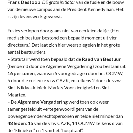
Frans Destoop
,
DE grote initiator
van de fusie en de bouw
van de nieuwe campus aan de President Kennedylaan. Het
is zijn levenswerk geweest.
Fusies verlopen doorgaans niet van een leien dakje. (Het
medisch bestuur bestond een bepaald moment uit vier
directeurs.) Dat laat zich hier weerspiegelen in het grote
aantal bestuurders.
– Statutair werd toen bepaald dat de
Raad van Bestuur
(benoemd door de Algemene Vergadering) zou bestaan uit
16 personen
, waarvan 5 voorgedragen door het OCMW,
5 door die curieuze vzw CAZK, en telkens 2 door de vzw
Sint-Niklaaskliniek, Maria’s Voorzienigheid en Sint-
Maarten.
– De
Algemene Vergadering
werd toen ook weer
samengesteld uit vertegenwoordigers van de
bovengenoemde rechtspersonen en telde niet minder dan
48 leden
:
15
van de vzw CAZK, 14 OCMW, telkens 6 van
de “klinieken” en 1 van het “hospitaal”.