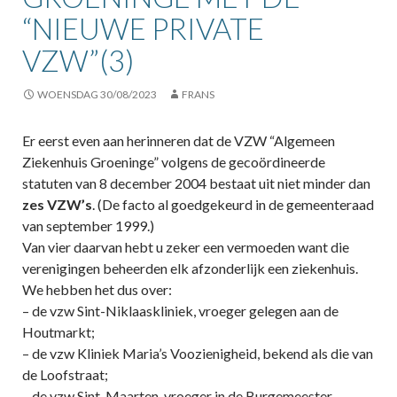
“NIEUWE PRIVATE
VZW”(3)
WOENSDAG 30/08/2023
FRANS
Er eerst even aan herinneren dat de VZW “Algemeen
Ziekenhuis Groeninge” volgens de gecoördineerde
statuten van 8 december 2004 bestaat uit niet minder dan
zes VZW’s
. (De facto al goedgekeurd in de gemeenteraad
van september 1999.)
Van vier daarvan hebt u zeker een vermoeden want die
verenigingen beheerden elk afzonderlijk een ziekenhuis.
We hebben het dus over:
– de vzw Sint-Niklaaskliniek, vroeger gelegen aan de
Houtmarkt;
– de vzw Kliniek Maria’s Voozienigheid, bekend als die van
de Loofstraat;
– de vzw Sint-Maarten, vroeger in de Burgemeester