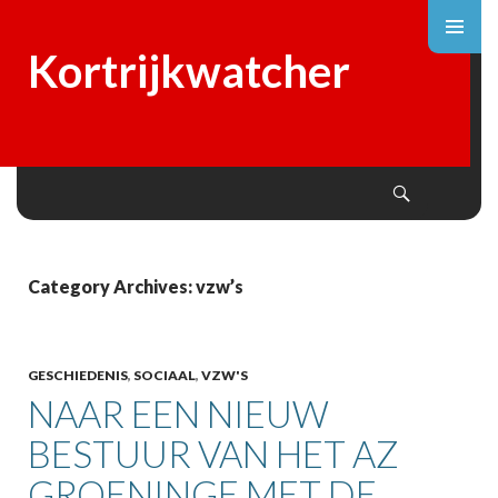
Kortrijkwatcher
Search
SKIP
TO
CONTENT
Category Archives: vzw’s
GESCHIEDENIS
,
SOCIAAL
,
VZW'S
NAAR EEN NIEUW
BESTUUR VAN HET AZ
GROENINGE MET DE