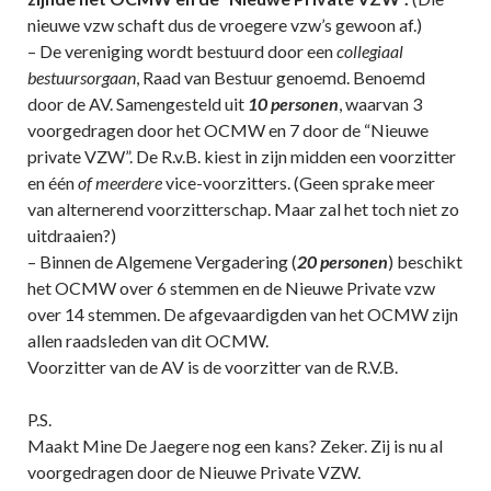
nieuwe vzw schaft dus de vroegere vzw’s gewoon af.)
– De vereniging wordt bestuurd door een
collegiaal
bestuursorgaan
, Raad van Bestuur genoemd. Benoemd
door de AV. Samengesteld uit
10 personen
, waarvan 3
voorgedragen door het OCMW en 7 door de “Nieuwe
private VZW”. De R.v.B. kiest in zijn midden een voorzitter
en één
of meerdere
vice-voorzitters. (Geen sprake meer
van alternerend voorzitterschap. Maar zal het toch niet zo
uitdraaien?)
– Binnen de Algemene Vergadering (
20 personen
) beschikt
het OCMW over 6 stemmen en de Nieuwe Private vzw
over 14 stemmen. De afgevaardigden van het OCMW zijn
allen raadsleden van dit OCMW.
Voorzitter van de AV is de voorzitter van de R.V.B.
P.S.
Maakt Mine De Jaegere nog een kans? Zeker. Zij is nu al
voorgedragen door de Nieuwe Private VZW.