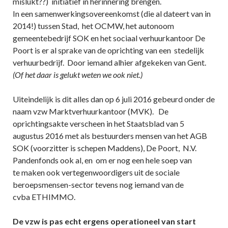
mislukt??) initiatief in herinnering brengen.
In een samenwerkingsovereenkomst (die al dateert van in
2014!) tussen Stad, het OCMW, het autonoom
gemeentebedrijf SOK en het sociaal verhuurkantoor De
Poort is er al sprake van de oprichting van een stedelijk
verhuurbedrijf. Door iemand alhier afgekeken van Gent.
(Of het daar is gelukt weten we ook niet.)
Uiteindelijk is dit alles dan op 6 juli 2016 gebeurd onder de
naam vzw Marktverhuurkantoor (MVK). De
oprichtingsakte verscheen in het Staatsblad van 5
augustus 2016 met als bestuurders mensen van het AGB
SOK (voorzitter is schepen Maddens), De Poort, N.V.
Pandenfonds ook al, en om er nog een hele soep van
te maken ook vertegenwoordigers uit de sociale
beroepsmensen-sector tevens nog iemand van de
cvba ETHIMMO.
De vzw is pas echt ergens operationeel van start