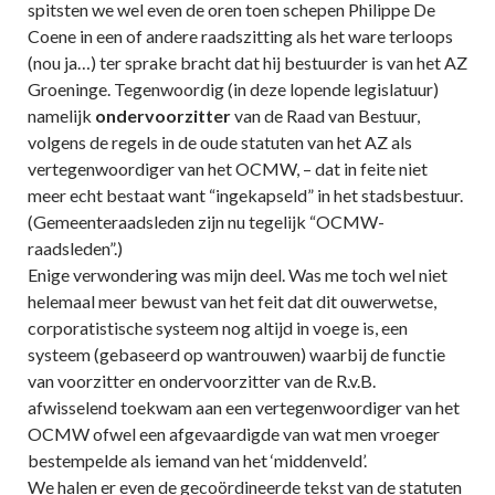
spitsten we wel even de oren toen schepen Philippe De
Coene in een of andere raadszitting als het ware terloops
(nou ja…) ter sprake bracht dat hij bestuurder is van het AZ
Groeninge. Tegenwoordig (in deze lopende legislatuur)
namelijk
ondervoorzitter
van de Raad van Bestuur,
volgens de regels in de oude statuten van het AZ als
vertegenwoordiger van het OCMW, – dat in feite niet
meer echt bestaat want “ingekapseld” in het stadsbestuur.
(Gemeenteraadsleden zijn nu tegelijk “OCMW-
raadsleden”.)
Enige verwondering was mijn deel. Was me toch wel niet
helemaal meer bewust van het feit dat dit ouwerwetse,
corporatistische systeem nog altijd in voege is, een
systeem (gebaseerd op wantrouwen) waarbij de functie
van voorzitter en ondervoorzitter van de R.v.B.
afwisselend toekwam aan een vertegenwoordiger van het
OCMW ofwel een afgevaardigde van wat men vroeger
bestempelde als iemand van het ‘middenveld’.
We halen er even de gecoördineerde tekst van de statuten