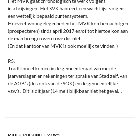
Het MVK gaat chronologisch te werk volgens
inschrijvingen. Het SVK hanteert een wachtlijst volgens
een wettelijk bepaald puntensysteem.
Hoeveel woongelegenheden het MVK kon bemachtigen
(prospecteren) sinds april 2017 en/of tot hiertoe kon aan
de man brengen weten we dus niet.
(En dat kantoor van MVK is ook moeilijk te vinden. )
P.S.
Traditioneel komen in de gemeenteraad van mei de
jaarverslagen en rekeningen ter sprake van Stad zelf, van
de AGB’s (dus ook van de SOK) en de gemeentelijke
vzw’s. Dit is dit jaar (14 mei) blijkbaar niet het geval…
MILIEU
,
PERSONEEL
,
VZW'S