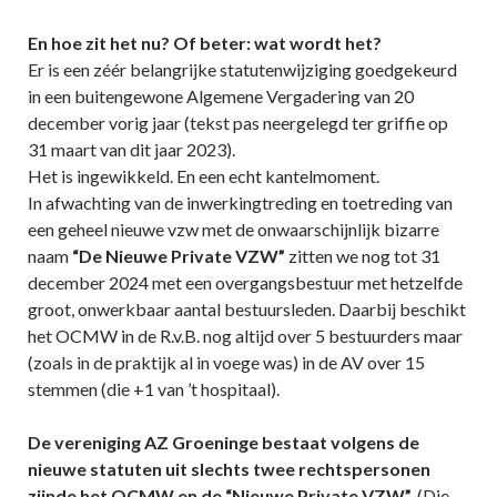
En hoe zit het nu?
Of beter: wat wordt het?
Er is een zéér belangrijke statutenwijziging goedgekeurd
in een buitengewone Algemene Vergadering van 20
december vorig jaar (tekst pas neergelegd ter griffie op
31 maart van dit jaar 2023).
Het is ingewikkeld. En een echt kantelmoment.
In afwachting van de inwerkingtreding en toetreding van
een geheel nieuwe vzw met de onwaarschijnlijk bizarre
naam
“De Nieuwe Private VZW”
zitten we nog tot 31
december 2024 met een overgangsbestuur met hetzelfde
groot, onwerkbaar aantal bestuursleden. Daarbij beschikt
het OCMW in de R.v.B. nog altijd over 5 bestuurders maar
(zoals in de praktijk al in voege was) in de AV over 15
stemmen (die +1 van ’t hospitaal).
De vereniging AZ Groeninge bestaat volgens de
nieuwe statuten uit slechts twee rechtspersonen
zijnde het OCMW en de “Nieuwe Private VZW”.
(Die