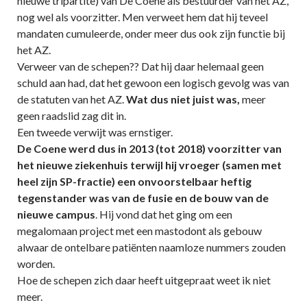
nieuwe tripartite) van De Coene als bestuurder van het AZ,
nog wel als voorzitter. Men verweet hem dat hij teveel
mandaten cumuleerde, onder meer dus ook zijn functie bij
het AZ.
Verweer van de schepen?? Dat hij daar helemaal geen
schuld aan had, dat het gewoon een logisch gevolg was van
de statuten van het AZ.
Wat dus niet juist was,
meer
geen raadslid zag dit in.
Een tweede verwijt was ernstiger.
De Coene werd dus in 2013 (tot 2018) voorzitter van
het nieuwe ziekenhuis terwijl hij vroeger (samen met
heel zijn SP-fractie) een onvoorstelbaar heftig
tegenstander was van de fusie en de bouw van de
nieuwe campus
. Hij vond dat het ging om een
megalomaan project met een mastodont als gebouw
alwaar de ontelbare patiënten naamloze nummers zouden
worden.
Hoe de schepen zich daar heeft uitgepraat weet ik niet
meer.