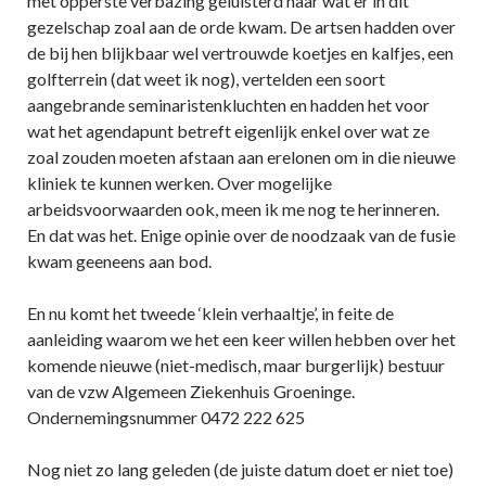
met opperste verbazing geluisterd naar wat er in dit
gezelschap zoal aan de orde kwam. De artsen hadden over
de bij hen blijkbaar wel vertrouwde koetjes en kalfjes, een
golfterrein (dat weet ik nog), vertelden een soort
aangebrande seminaristenkluchten en hadden het voor
wat het agendapunt betreft eigenlijk enkel over wat ze
zoal zouden moeten afstaan aan erelonen om in die nieuwe
kliniek te kunnen werken. Over mogelijke
arbeidsvoorwaarden ook, meen ik me nog te herinneren.
En dat was het. Enige opinie over de noodzaak van de fusie
kwam geeneens aan bod.
En nu komt het tweede ‘klein verhaaltje’, in feite de
aanleiding waarom we het een keer willen hebben over het
komende nieuwe (niet-medisch, maar burgerlijk) bestuur
van de vzw Algemeen Ziekenhuis Groeninge.
Ondernemingsnummer 0472 222 625
Nog niet zo lang geleden (de juiste datum doet er niet toe)