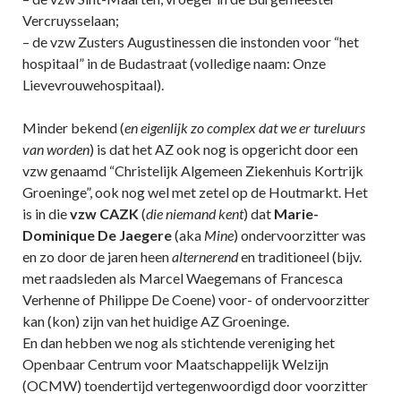
Vercruysselaan;
– de vzw Zusters Augustinessen die instonden voor “het
hospitaal” in de Budastraat (volledige naam: Onze
Lievevrouwehospitaal).
Minder bekend (
en eigenlijk zo complex dat we er tureluurs
van worden
) is dat het AZ ook nog is opgericht door een
vzw genaamd “Christelijk Algemeen Ziekenhuis Kortrijk
Groeninge”, ook nog wel met zetel op de Houtmarkt. Het
is in die
vzw CAZK
(
die niemand kent
) dat
Marie-
Dominique De Jaegere
(aka
Mine
) ondervoorzitter was
en zo door de jaren heen
alternerend
en traditioneel (bijv.
met raadsleden als Marcel Waegemans of Francesca
Verhenne of Philippe De Coene) voor- of ondervoorzitter
kan (kon) zijn van het huidige AZ Groeninge.
En dan hebben we nog als stichtende vereniging het
Openbaar Centrum voor Maatschappelijk Welzijn
(OCMW) toendertijd vertegenwoordigd door voorzitter