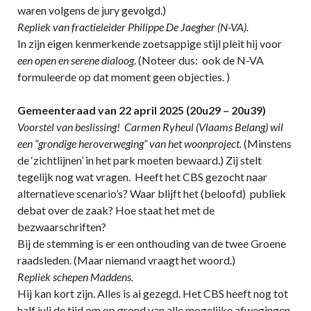
waren volgens de jury gevolgd.)
Repliek van fractieleider Philippe De Jaegher (N-VA).
In zijn eigen kenmerkende zoetsappige stijl pleit hij voor
een open en serene dialoog
. (Noteer dus: ook de N-VA
formuleerde op dat moment geen objecties. )
Gemeenteraad van 22 april 2025 (20u29 – 20u39)
Voorstel van beslissing! Carmen Ryheul (Vlaams Belang) wil
een “grondige heroverweging” van het woonproject.
(Minstens
de ‘zichtlijnen’ in het park moeten bewaard.) Zij stelt
tegelijk nog wat vragen. Heeft het CBS gezocht naar
alternatieve scenario’s? Waar blijft het (beloofd) publiek
debat over de zaak? Hoe staat het met de
bezwaarschriften?
Bij de stemming is er een onthouding van de twee Groene
raadsleden. (Maar niemand vraagt het woord.)
Repliek schepen Maddens.
Hij kan kort zijn. Alles is ai gezegd. Het CBS heeft nog tot
half juli de tijd om op grond van alle mogelijke afwegingen