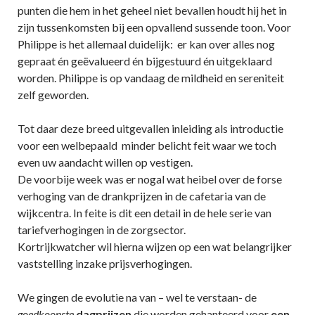
punten die hem in het geheel niet bevallen houdt hij het in
zijn tussenkomsten bij een opvallend sussende toon. Voor
Philippe is het allemaal duidelijk: er kan over alles nog
gepraat én geëvalueerd én bijgestuurd én uitgeklaard
worden. Philippe is op vandaag de mildheid en sereniteit
zelf geworden.
Tot daar deze breed uitgevallen inleiding als introductie
voor een welbepaald minder belicht feit waar we toch
even uw aandacht willen op vestigen.
De voorbije week was er nogal wat heibel over de forse
verhoging van de drankprijzen in de cafetaria van de
wijkcentra. In feite is dit een detail in de hele serie van
tariefverhogingen in de zorgsector.
Kortrijkwatcher wil hierna wijzen op een wat belangrijker
vaststelling inzake prijsverhogingen.
We gingen de evolutie na van – wel te verstaan- de
goedkoopste
dagprijzen
die worden gehanteerd voor
een