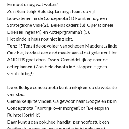
En moet u nog wat weten?
Zo’n Ruimtelijk Beleidsplanning steunt op vijf
bouwstenen:na de Concepnota (1) komt er nog een
Strategische Visie(2), Beleidskaders (3), Operationele
Doelslellingen (4), en Actieprgramma’s (5).
Het einde is heus nog niet in zicht.
Tenzij !
Tenzij de opvolger van schepen Maddens, zijnde
Quickie, kordaat een eind maakt aan al dat geleuter. Het
ANDERS gaat doen.
Doen
. Onmiddellijk op naar de
actieplannen. (Zo’n beleidsnota in 5 stappen is geen
verplichting!)
De volledige conceptnota kunt u inkijken op de website
van stad.
Gemakkelijk te vinden. Ga gewoon naar Google en tik in:
Conceptnota “Kortrijk over morgen”, of “Beleidplan
Rulmte Kortrijk”.
Daar kunt u dan ook, heel handig, per hoofdstuk een
feedback- geven op wat u moedig hebt gelezen of