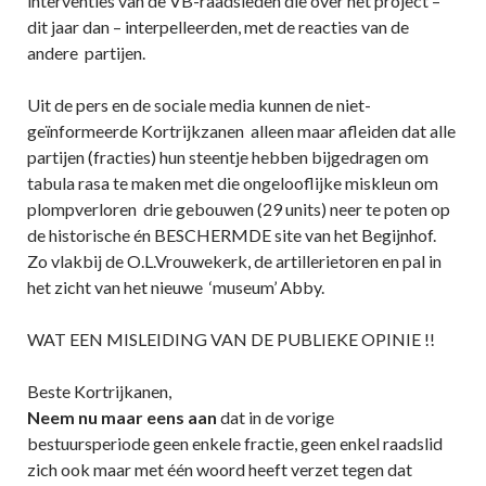
interventies van de VB-raadsleden die over het project –
dit jaar dan – interpelleerden, met de reacties van de
andere partijen.
Uit de pers en de sociale media kunnen de niet-
geïnformeerde Kortrijkzanen alleen maar afleiden dat alle
partijen (fracties) hun steentje hebben bijgedragen om
tabula rasa te maken met die ongelooflijke miskleun om
plompverloren drie gebouwen (29 units) neer te poten op
de historische én BESCHERMDE site van het Begijnhof.
Zo vlakbij de O.L.Vrouwekerk, de artillerietoren en pal in
het zicht van het nieuwe ‘museum’ Abby.
WAT EEN MISLEIDING VAN DE PUBLIEKE OPINIE !!
Beste Kortrijkanen,
Neem nu maar eens aan
dat in de vorige
bestuursperiode geen enkele fractie, geen enkel raadslid
zich ook maar met één woord heeft verzet tegen dat