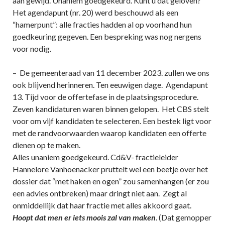
aan gewijd. Unaniem goedgekeurd. Kunt u dat geloven?
Het agendapunt (nr. 20) werd beschouwd als een
“hamerpunt”: alle fracties hadden al op voorhand hun
goedkeuring gegeven. Een bespreking was nog nergens
voor nodig.
– De gemeenteraad van 11 december 2023. zullen we ons
ook blijvend herinneren. Ten eeuwigen dage. Agendapunt
13. Tijd voor de offertefase in de plaatsingsprocedure.
Zeven kandidaturen waren binnen gelopen. Het CBS stelt
voor om vijf kandidaten te selecteren. Een bestek ligt voor
met de randvoorwaarden waarop kandidaten een offerte
dienen op te maken.
Alles unaniem goedgekeurd. Cd&V- fractieleider
Hannelore Vanhoenacker pruttelt wel een beetje over het
dossier dat “met haken en ogen” zou samenhangen (er zou
een advies ontbreken) maar dringt niet aan. Zegt al
onmiddellijk dat haar fractie met alles akkoord gaat.
Hoopt dat men er iets moois zal van maken
. (Dat gemopper