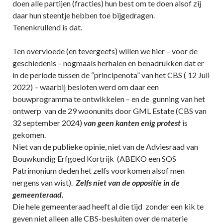
doen alle partijen (fracties) hun best om te doen alsof zij
daar hun steentje hebben toe bijgedragen.
Tenenkrullend is dat.
Ten overvloede (en tevergeefs) willen we hier – voor de
geschiedenis – nogmaals herhalen en benadrukken dat er
in de periode tussen de “principenota” van het CBS ( 12 Juli
2022) – waarbij besloten werd om daar een
bouwprogramma te ontwikkelen – en de gunning van het
ontwerp van de 29 woonunits door GML Estate (CBS van
32 september 2024)
van geen kanten enig protest
is
gekomen.
Niet van de publieke opinie, niet van de Adviesraad van
Bouwkundig Erfgoed Kortrijk (ABEKO een SOS
Patrimonium deden het zelfs voorkomen alsof men
nergens van wist).
Zelfs niet van de oppositie in de
gemeenteraad.
Die hele gemeenteraad heeft al die tijd zonder een kik te
geven niet alleen alle CBS-besluiten over de materie