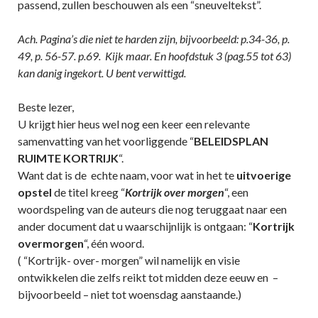
passend, zullen beschouwen als een “sneuveltekst”.
Ach. Pagina’s die niet te harden zijn, bijvoorbeeld: p.34-36, p.
49, p. 56-57. p.69. Kijk maar. En hoofdstuk 3 (pag.55 tot 63)
kan danig ingekort. U bent verwittigd.
Beste lezer,
U krijgt hier heus wel nog een keer een relevante
samenvatting van het voorliggende “
BELEIDSPLAN
RUIMTE KORTRIJK
“.
Want dat is de echte naam, voor wat in het te
uitvoerige
opstel
de titel kreeg “
Kortrijk over morgen
“, een
woordspeling van de auteurs die nog teruggaat naar een
ander document dat u waarschijnlijk is ontgaan: “
Kortrijk
overmorgen
“, één woord.
( “Kortrijk- over- morgen” wil namelijk en visie
ontwikkelen die zelfs reikt tot midden deze eeuw en –
bijvoorbeeld – niet tot woensdag aanstaande.)