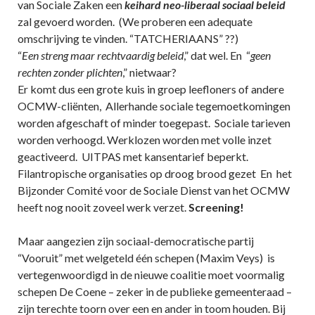
van Sociale Zaken een
keihard neo-liberaal sociaal beleid
zal gevoerd worden. (We proberen een adequate
omschrijving te vinden. “TATCHERIAANS” ??)
“
Een streng maar rechtvaardig beleid
,” dat wel. En “
geen
rechten zonder plichten
,” nietwaar?
Er komt dus een grote kuis in groep leefloners of andere
OCMW-cliënten, Allerhande sociale tegemoetkomingen
worden afgeschaft of minder toegepast. Sociale tarieven
worden verhoogd. Werklozen worden met volle inzet
geactiveerd. UITPAS met kansentarief beperkt.
Filantropische organisaties op droog brood gezet En het
Bijzonder Comité voor de Sociale Dienst van het OCMW
heeft nog nooit zoveel werk verzet.
Screening!
Maar aangezien zijn sociaal-democratische partij
“Vooruit” met welgeteld één schepen (Maxim Veys) is
vertegenwoordigd in de nieuwe coalitie moet voormalig
schepen De Coene – zeker in de publieke gemeenteraad –
zijn terechte toorn over een en ander in toom houden. Bij