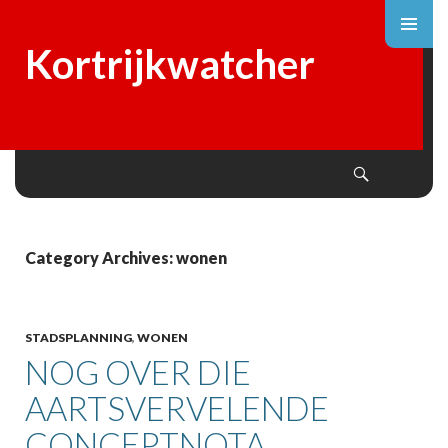
Kortrijkwatcher
Search
SKIP
TO
CONTENT
Category Archives: wonen
STADSPLANNING
,
WONEN
NOG OVER DIE
AARTSVERVELENDE
CONCEPTNOTA