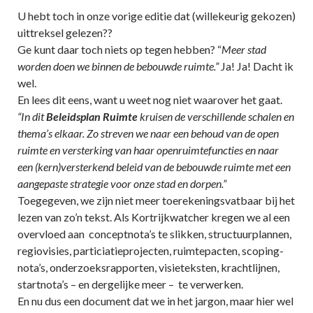
U hebt toch in onze vorige editie dat (willekeurig gekozen)
uittreksel gelezen??
Ge kunt daar toch niets op tegen hebben? “
Meer stad
worden doen we binnen de bebouwde ruimte.”
Ja! Ja! Dacht ik
wel.
En lees dit eens, want u weet nog niet waarover het gaat.
“In dit
Beleidsplan Ruimte
kruisen de verschillende schalen en
thema’s elkaar. Zo streven we naar een behoud van de open
ruimte en versterking van haar openruimtefuncties en naar
een (kern)versterkend beleid van de bebouwde ruimte met een
aangepaste strategie voor onze stad en dorpen.”
Toegegeven, we zijn niet meer toerekeningsvatbaar bij het
lezen van zo’n tekst. Als Kortrijkwatcher kregen we al een
overvloed aan conceptnota’s te slikken, structuurplannen,
regiovisies, particiatieprojecten, ruimtepacten, scoping-
nota’s, onderzoeksrapporten, visieteksten, krachtlijnen,
startnota’s – en dergelijke meer – te verwerken.
En nu dus een document dat we in het jargon, maar hier wel