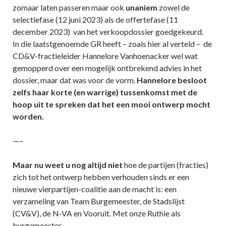
zomaar laten passeren maar ook
unaniem
zowel de
selectiefase (12 juni 2023) als de offertefase (11
december 2023) van het verkoopdossier goedgekeurd.
In die laatstgenoemde GR heeft – zoals hier al verteld – de
CD&V-fractieleider Hannelore Vanhoenacker wel wat
gemopperd over een mogelijk ontbrekend advies in het
dossier, maar dat was voor de vorm.
Hannelore besloot
zelfs haar korte (en warrige) tussenkomst met de
hoop uit te spreken dat het een mooi ontwerp mocht
worden.
—–
Maar nu weet u nog altijd niet
hoe de partijen (fracties)
zich tot het ontwerp hebben verhouden sinds er een
nieuwe vierpartijen-coalitie aan de macht is: een
verzameling van Team Burgemeester, de Stadslijst
(CV&V), de N-VA en Vooruit. Met onze Ruthie als
burgemeester.