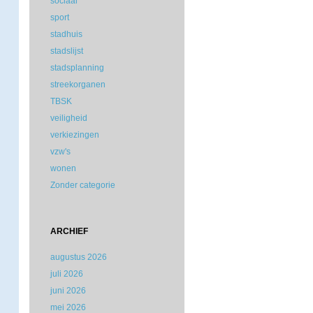
sociaal
sport
stadhuis
stadslijst
stadsplanning
streekorganen
TBSK
veiligheid
verkiezingen
vzw's
wonen
Zonder categorie
ARCHIEF
augustus 2026
juli 2026
juni 2026
mei 2026