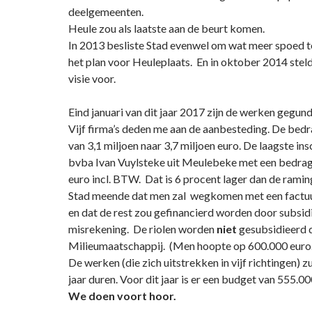
deelgemeenten.
Heule zou als laatste aan de beurt komen.
In 2013 besliste Stad evenwel om wat meer spoed t
het plan voor Heuleplaats. En in oktober 2014 stel
visie voor.
Eind januari van dit jaar 2017 zijn de werken gegund
Vijf firma’s deden me aan de aanbesteding. De bed
van 3,1 miljoen naar 3,7 miljoen euro. De laagste ins
bvba Ivan Vuylsteke uit Meulebeke met een bedrag
euro incl. BTW. Dat is 6 procent lager dan de ramin
Stad meende dat men zal wegkomen met een factuur
en dat de rest zou gefinancierd worden door subsid
misrekening. De riolen worden
niet
gesubsidieerd 
Milieumaatschappij. (Men hoopte op 600.000 euro.
De werken (die zich uitstrekken in vijf richtingen) z
jaar duren. Voor dit jaar is er een budget van 555.0
We doen voort hoor.