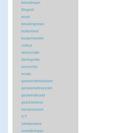
belastingen
Blogroll
borat
breakingnews
buitenland
burgemeester
cultuur
democratie
demografie
economie
errata
gemeentebedrijven
gemeentefinanciën
gemeenteraad
geschiedenis
hersenscheet
ICT
infotainment
investeringen