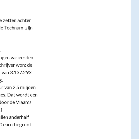
e zetten achter
de Technum zijn
.
ragen varieerden
chrijver won: de
 van 3.137.293
g.
 van 2,5 miljoen
ies. Dat wordt een
door de Vlaams
)
ullen anderhalf
00 euro begroot.