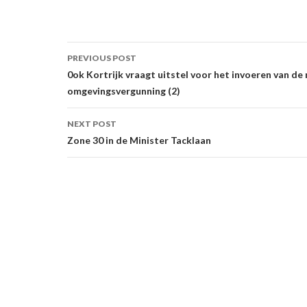
Post
PREVIOUS POST
navigation
0ok Kortrijk vraagt uitstel voor het invoeren van de
omgevingsvergunning (2)
NEXT POST
Zone 30 in de Minister Tacklaan