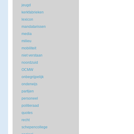
jeugd
kerkfabrieken
lexicon
mandatarissen
media
milieu
mobiliteit
niet verstaan
noordzuid
OCMW
onbegrijpelijk
onderwijs
partijen
personeel
politieraad
quotes
recht
schepencollege