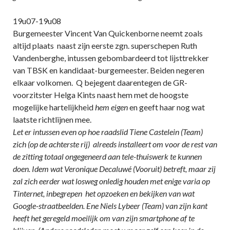
19u07-19u08
Burgemeester Vincent Van Quickenborne neemt zoals
altijd plaats naast zijn eerste zgn. superschepen Ruth
Vandenberghe, intussen gebombardeerd tot lijsttrekker
van TBSK en kandidaat-burgemeester. Beiden negeren
elkaar volkomen. Q bejegent daarentegen de GR-
voorzitster Helga Kints naast hem met de hoogste
mogelijke hartelijkheid
hem eigen
en geeft haar nog wat
laatste richtlijnen mee.
Let er intussen even op hoe raadslid Tiene Castelein (Team)
zich (op de achterste rij) alreeds installeert om voor de rest van
de zitting totaal ongegeneerd aan tele-thuiswerk te kunnen
doen. Idem wat Veronique Decaluwé (Vooruit) betreft, maar zij
zal zich eerder wat losweg onledig houden met enige varia op
Tinternet, inbegrepen het opzoeken en bekijken van wat
Google-straatbeelden. Ene Niels Lybeer (Team) van zijn kant
heeft het geregeld moeilijk om van zijn smartphone af te