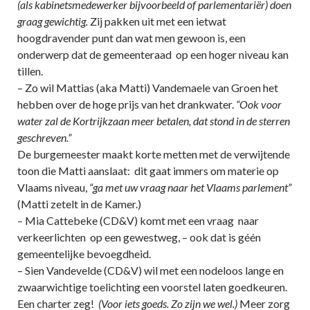
(als kabinetsmedewerker bijvoorbeeld of parlementariër) doen
graag gewichtig.
Zij pakken uit met een ietwat
hoogdravender punt dan wat men gewoon is, een
onderwerp dat de gemeenteraad op een hoger niveau kan
tillen.
– Zo wil Mattias (aka Matti) Vandemaele van Groen het
hebben over de hoge prijs van het drankwater.
“Ook voor
water zal de Kortrijkzaan meer betalen, dat stond in de sterren
geschreven.”
De burgemeester maakt korte metten met de verwijtende
toon die Matti aanslaat: dit gaat immers om materie op
Vlaams niveau,
“ga met uw vraag naar het Vlaams parlement”
(Matti zetelt in de Kamer.)
– Mia Cattebeke (CD&V) komt met een vraag naar
verkeerlichten op een gewestweg, – ook dat is géén
gemeentelijke bevoegdheid.
– Sien Vandevelde (CD&V) wil met een nodeloos lange en
zwaarwichtige toelichting een voorstel laten goedkeuren.
Een charter zeg!
(Voor iets goeds. Zo zijn we wel.)
Meer zorg