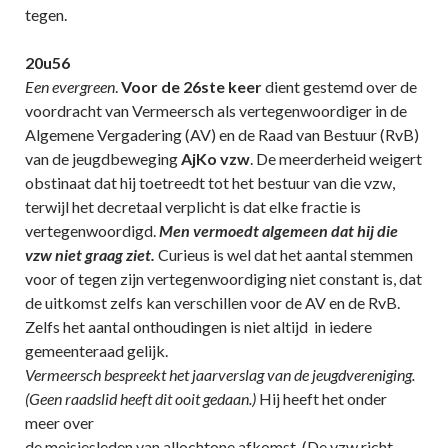
tegen.
20u56
Een evergreen
.
Voor de 26ste keer
dient gestemd over de
voordracht van Vermeersch als vertegenwoordiger in de
Algemene Vergadering (AV) en de Raad van Bestuur (RvB)
van de jeugdbeweging
AjKo vzw
. De meerderheid weigert
obstinaat dat hij toetreedt tot het bestuur van die vzw,
terwijl het decretaal verplicht is dat elke fractie is
vertegenwoordigd.
Men vermoedt algemeen dat hij die
vzw niet graag ziet.
Curieus is wel dat het aantal stemmen
voor of tegen zijn vertegenwoordiging niet constant is, dat
de uitkomst zelfs kan verschillen voor de AV en de RvB.
Zelfs het aantal onthoudingen is niet altijd in iedere
gemeenteraad gelijk.
Vermeersch bespreekt het jaarverslag van de jeugdvereniging.
(Geen raadslid heeft dit ooit gedaan.)
Hij heeft het onder
meer over
de meisjesleden van allochtone afkomst. (De vzw richt