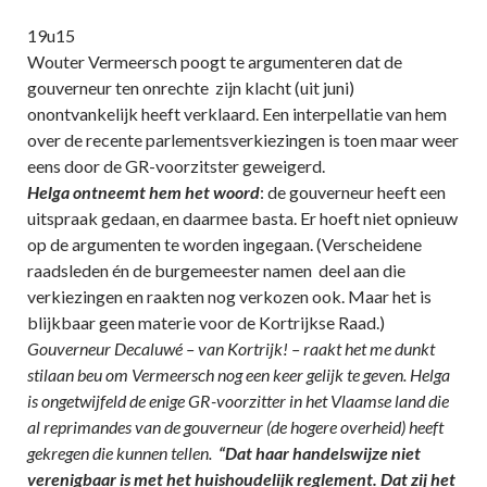
19u15
Wouter Vermeersch poogt te argumenteren dat de
gouverneur ten onrechte zijn klacht (uit juni)
onontvankelijk heeft verklaard. Een interpellatie van hem
over de recente parlementsverkiezingen is toen maar weer
eens door de GR-voorzitster geweigerd.
Helga ontneemt hem het woord
: de gouverneur heeft een
uitspraak gedaan, en daarmee basta. Er hoeft niet opnieuw
op de argumenten te worden ingegaan. (Verscheidene
raadsleden én de burgemeester namen deel aan die
verkiezingen en raakten nog verkozen ook. Maar het is
blijkbaar geen materie voor de Kortrijkse Raad.)
Gouverneur Decaluwé – van Kortrijk! – raakt het me dunkt
stilaan beu om Vermeersch nog een keer gelijk te geven. Helga
is ongetwijfeld de enige GR-voorzitter in het Vlaamse land die
al reprimandes van de gouverneur (de hogere overheid) heeft
gekregen die kunnen tellen.
“Dat haar handelswijze niet
verenigbaar is met het huishoudelijk reglement. Dat zij het