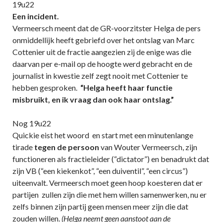
19u22
Een incident.
Vermeersch meent dat de GR-voorzitster Helga de pers
onmiddellijk heeft gebriefd over het ontslag van Marc
Cottenier uit de fractie aangezien zij de enige was die
daarvan per e-mail op de hoogte werd gebracht en de
journalist in kwestie zelf zegt nooit met Cottenier te
hebben gesproken.
“Helga heeft haar functie
misbruikt, en ik vraag dan ook haar ontslag.”
Nog 19u22
Quickie eist het woord en start met een minutenlange
tirade
tegen de persoon
van Wouter Vermeersch, zijn
functioneren als fractieleider (“dictator”) en benadrukt dat
zijn VB (“een kiekenkot”, “een duiventil”, “een circus”)
uiteenvalt. Vermeersch moet geen hoop koesteren dat er
partijen zullen zijn die met hem willen samenwerken, nu er
zelfs binnen zijn partij geen mensen meer zijn die dat
zouden willen.
(Helga neemt geen aanstoot aan de