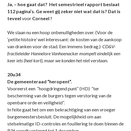
Ja, – hoe gaat dat? Het semestrieel rapport beslaat
112 pagina’s. Ge weet gij zeker niet wat dat is? Dat is
teveel
voor
Corneel !
We slaan nu een hoop onbenulligheden over. (Voor de
‘petite histoire’ wel interessant: de kosten van de aankoop
van dranken voor de stad. Een immens bedrag.)
CD&V-
fractieleider Hannelore Vanhoenacker mompelt eindelijk een
keer iets (heel kort), maar we konden het niet verstaan.
20u34
De gemeenteraad “heropent”.
Vooreerst een “hoogdringend punt” (HD) “ter
bescherming van de burgers tegen verstoring van de
openbare orde en veiligheid”.
In feite gaat het om een bekrachtiging van een vroeger
burgemeestersbesluit. De mogelijkheid om aan
stelselmatige ID-controles en fouillering te doen binnen de
R36 wordt verlengd tot 1 december.