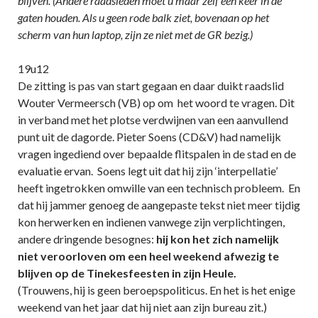
blijven. (Andere raadsleden moet u maar zelf een keer in de
gaten houden. Als u geen rode balk ziet, bovenaan op het
scherm van hun laptop, zijn ze niet met de GR bezig.)
19u12
De zitting is pas van start gegaan en daar duikt raadslid
Wouter Vermeersch (VB) op om het woord te vragen. Dit
in verband met het plotse verdwijnen van een aanvullend
punt uit de dagorde. Pieter Soens (CD&V) had namelijk
vragen ingediend over bepaalde flitspalen in de stad en de
evaluatie ervan. Soens legt uit dat hij zijn ‘interpellatie’
heeft ingetrokken omwille van een technisch probleem. En
dat hij jammer genoeg de aangepaste tekst niet meer tijdig
kon herwerken en indienen vanwege zijn verplichtingen,
andere dringende besognes:
hij kon het zich namelijk
niet veroorloven om een heel weekend afwezig te
blijven op de Tinekesfeesten in zijn Heule.
(Trouwens, hij is geen beroepspoliticus. En het is het enige
weekend van het jaar dat hij niet aan zijn bureau zit.)