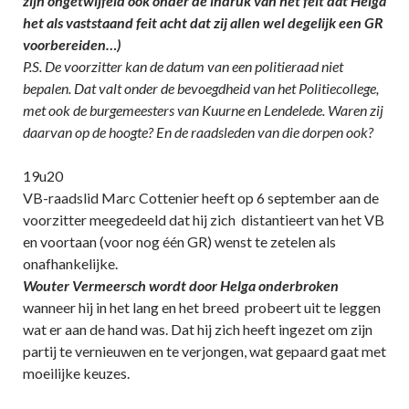
zijn ongetwijfeld ook onder de indruk van het feit dat Helga
het als vaststaand feit acht dat zij allen wel degelijk een GR
voorbereiden…)
P.S. De voorzitter kan de datum van een politieraad niet
bepalen. Dat valt onder de bevoegdheid van het Politiecollege,
met ook de burgemeesters van Kuurne en Lendelede. Waren zij
daarvan op de hoogte? En de raadsleden van die dorpen ook?
19u20
VB-raadslid Marc Cottenier heeft op 6 september aan de
voorzitter meegedeeld dat hij zich distantieert van het VB
en voortaan (voor nog één GR) wenst te zetelen als
onafhankelijke.
Wouter Vermeersch wordt door Helga onderbroken
wanneer hij in het lang en het breed probeert uit te leggen
wat er aan de hand was. Dat hij zich heeft ingezet om zijn
partij te vernieuwen en te verjongen, wat gepaard gaat met
moeilijke keuzes.