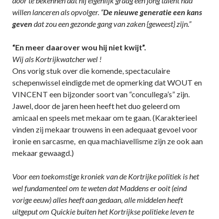
door te bekennen dat hij eigenlijk graag een jong talent had
willen lanceren als opvolger. “
De nieuwe generatie een kans
geven
dat zou een gezonde gang van zaken {geweest} zijn.”
“En meer daarover wou hij niet kwijt”.
Wij als Kortrijkwatcher wel !
Ons vorig stuk over die komende, spectaculaire
schepenwissel eindigde met de opmerking dat WOUT en
VINCENT een bijzonder soort van “concullega’s” zijn.
Jawel, door de jaren heen heeft het duo geleerd om
amicaal en speels met mekaar om te gaan. (Karakterieel
vinden zij mekaar trouwens in een adequaat gevoel voor
ironie en sarcasme, en qua machiavellisme zijn ze ook aan
mekaar gewaagd.)
Voor een toekomstige kroniek van de Kortrijke politiek is het
wel fundamenteel om te weten dat Maddens er ooit (eind
vorige eeuw) alles heeft aan gedaan, alle middelen heeft
uitgeput om Quickie buiten het Kortrijkse politieke leven te