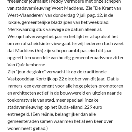
freelancer journalist Freddy Vermoere met onze schepen
van stadsvernieuwing Wout Maddens. Zie “De Krant van
West-Vlaanderen” van donderdag 9 juli, pag. 12, in de
lokale, gemeentelijke bladzijden van het weekblad.
Merkwaardig stuk vanwege de datum alleen al.
We zijn halverwege het jaar en het lijkt er al op alsof het
om een afscheidsinterview gaat terwijl iedereen toch weet
dat Maddens (65) zijn schepenambt pas eind dit jaar
opgeeft ten voordele van huidig gemeenteraadsvoorzitter
Van Quickenborne.
Zijn “jour de gloire” verwacht ik op de traditionele
Vastgoeddag Kortrijk op 22 oktober van dit jaar. Dat is
immers een evenement voor alle hoge pieten-promotoren
en architecten actief in de bouwwereld en uitzien naar de
toekomstvisie van stad, meer speciaal inzake
stadsvernieuwing op het Buda-eiland. 229 euro
entreegeld. (Een reünie, belangrijker dan alle
gemeenteraden samen waar men het al een keer over
wonen heeft gehad.)