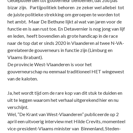
Gedeputeerden tot gouverneur benoemen, dat zou pas
bizar zijn. Partijpolitiek behoren ze zeker wel allebei tot
de juiste politieke strekking om geroepen te worden tot
het ambt. Maar De Bethune lijkt al wat van jaren voor de
functie en is aan rust toe. En Detavernier is nog jong van lijf
en leden, heeft bovendien als grote handicap in de race
naar de top dat er sinds 2020 in Vlaanderen al twee N-VA-
gerelateerde gouverneurs in functie zijn (Limburg en
Vlaams Brabant).
De provincie West-Vlaanderen is voor het
gouverneurschap nu eenmaal traditioneel HET wingewest
van de kaloten.
Ja, het wordt tijd om de rare kop van dit stuk te duiden en
uit te leggen waarom het verhaal uitgerekend hier en nu
verschijnt.
Wel, “De Krant van West-Vlaanderen” publiceerde op 2
april een uitvoerig interview met Hilde Crevits, momenteel
vice-president-Vlaams minister van Binnenland, Steden-