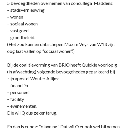
5 bevoegdheden overnemen van concullega Maddens:
– stadsvernieuwing
– wonen
– sociaal wonen
– vastgoed
– grondbeleid.
(Het zou kunnen dat schepen Maxim Veys van W13 zijn
oog laat vallen op “sociaal wonen”.)
Bij de coalitievorming van BRIO heeft Quickie voorlopig
(in afwachting) volgende bevoegdheden geparkeerd bij
zijn apostel Wouter Allijns:
– financiën
– personeel
– facility
– evenementen.
Die wil Q dus zeker terug.
En dan is er nog: “planning”. Dat wil Q er ook wel bij nemen.