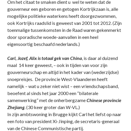
Om het citaat te smaken dient u wel te weten dat de
gouverneur een geboren en getogen Kortrijkzaan is, alle
mogelijke politieke waterkens heeft doorgezwommen,
ook Kortrijks raadslid is geweest van 2001 tot 2012. (Zijn
toenmalige tussenkomsten in de Raad waren gekenmerkt
door sporadische woede-aanvallen in een heel
eigensoortig beschaafd nederlands.)
Carl, Jozef, Alix is totaal gek van China
, is daar al duizend
maal 14 keer geweest, – ook in tijden van voor zijn
gouverneurschap en altijd in het kader van (wederzijdse)
snoepreisjes. De provincie West-Vlaanderen heeft
namelijk – wat u zeker niet wist – een vriendschapsband,
beoefent al sinds het jaar 2000 een “bilaterale
samenwerking” met de onherbergzame
Chinese provincie
Zhejiang
. (30 keer groter dan W-VL.)
In zijn ambtswoning in Brugge kijkt Carl het liefst op naar
een foto van president Xi-Jinping, de secretaris-generaal
van de Chinese Communistische partij.