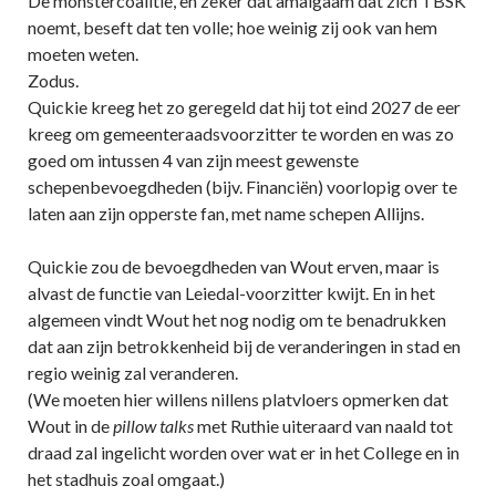
De monstercoalitie, en zeker dat amalgaam dat zich TBSK
noemt, beseft dat ten volle; hoe weinig zij ook van hem
moeten weten.
Zodus.
Quickie kreeg het zo geregeld dat hij tot eind 2027 de eer
kreeg om gemeenteraadsvoorzitter te worden en was zo
goed om intussen 4 van zijn meest gewenste
schepenbevoegdheden (bijv. Financiën) voorlopig over te
laten aan zijn opperste fan, met name schepen Allijns.
Quickie zou de bevoegdheden van Wout erven, maar is
alvast de functie van Leiedal-voorzitter kwijt. En in het
algemeen vindt Wout het nog nodig om te benadrukken
dat aan zijn betrokkenheid bij de veranderingen in stad en
regio weinig zal veranderen.
(We moeten hier willens nillens platvloers opmerken dat
Wout in de
pillow
talks
met Ruthie uiteraard van naald tot
draad zal ingelicht worden over wat er in het College en in
het stadhuis zoal omgaat.)