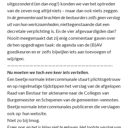
uitgezonderd (en dan nog!) konden we van het optreden
van de zeven nog altijd niets – maar dan ook niets zeggen.
In de gemeenteraad brachten de bestuurders zelfs geen verslag
uit van hun werkzaamheden
, niettegenstaande dat een
decretale verplichting is. En de vier afgevaardigden dan?
Nooit meegemaakt dat zij enig commentaar gaven over
de hen opgedragen taak: de agenda van de (B)AV
goedkeuren en er zelfs bijwijlen iets aan toevoegen of
wijzigen.
————————————————————————————-
Nu moeten we toch een keer iets vertellen.
Een beetje normale intercommunale stuurt plichtsgetrouw
en op regelmatige tijdstippen het verslag van de afgelopen
Raad van Bestuur ter aktename naar de Colleges van
Burgemeester en Schepenen van de gemeenten-vennoten.
Beetje normale intercommunales publiceren die verslagen
ook op hun website.
Niet zo bij Imog.
Erger nog, en het is bijna niet te geloven. Het laatste verslag van