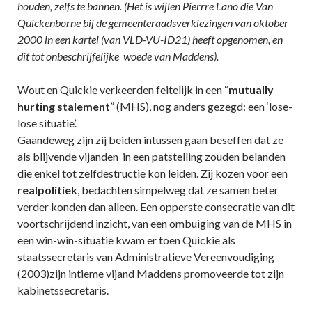
houden, zelfs te bannen. (Het is wijlen Pierrre Lano die Van
Quickenborne bij de gemeenteraadsverkiezingen van oktober
2000 in een kartel (van VLD-VU-ID21) heeft opgenomen, en
dit tot onbeschrijfelijke woede van Maddens).
Wout en Quickie verkeerden feitelijk in een “
mutually
hurting
stalement
” (MHS), nog anders gezegd: een ‘lose-
lose situatie’.
Gaandeweg zijn zij beiden intussen gaan beseffen dat ze
als blijvende vijanden in een patstelling zouden belanden
die enkel tot zelfdestructie kon leiden. Zij kozen voor een
realpolitiek
, bedachten simpelweg dat ze samen beter
verder konden dan alleen. Een opperste consecratie van dit
voortschrijdend inzicht, van een ombuiging van de MHS in
een win-win-situatie kwam er toen Quickie als
staatssecretaris van Administratieve Vereenvoudiging
(2003)zijn intieme vijand Maddens promoveerde tot zijn
kabinetssecretaris.