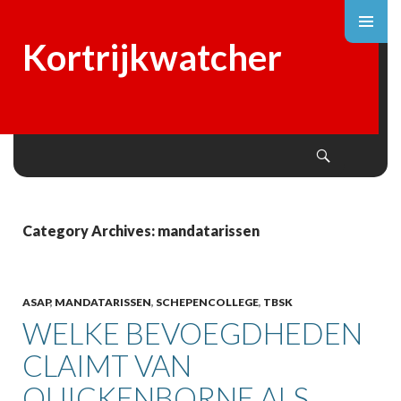
Kortrijkwatcher
Search
SKIP
TO
CONTENT
Category Archives: mandatarissen
ASAP
,
MANDATARISSEN
,
SCHEPENCOLLEGE
,
TBSK
WELKE BEVOEGDHEDEN
CLAIMT VAN
QUICKENBORNE ALS