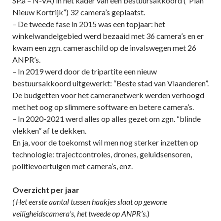
SP.a – N-VA) in het kader van een bestuursakkoord (“Plan
Nieuw Kortrijk”) 32 camera’s geplaatst.
– De tweede fase in 2015 was een topjaar: het
winkelwandelgebied werd bezaaid met 36 camera’s en er
kwam een zgn. cameraschild op de invalswegen met 26
ANPR’s.
– In 2019 werd door de tripartite een nieuw
bestuursakkoord uitgewerkt: “Beste stad van Vlaanderen”.
De budgetten voor het cameranetwerk werden verhoogd
met het oog op slimmere software en betere camera’s.
– In 2020-2021 werd alles op alles gezet om zgn. “blinde
vlekken” af te dekken.
En ja, voor de toekomst wil men nog sterker inzetten op
technologie: trajectcontroles, drones, geluidsensoren,
politievoertuigen met camera’s, enz.
Overzicht per jaar
( Het eerste aantal tussen haakjes slaat op gewone
veiligheidscamera’s, het tweede op ANPR’s.
)