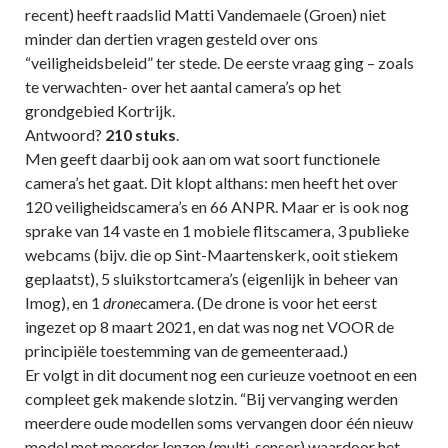
recent) heeft raadslid Matti Vandemaele (Groen) niet
minder dan dertien vragen gesteld over ons
“veiligheidsbeleid” ter stede. De eerste vraag ging – zoals
te verwachten- over het aantal camera’s op het
grondgebied Kortrijk.
Antwoord?
210 stuks
.
Men geeft daarbij ook aan om wat soort functionele
camera’s het gaat. Dit klopt althans: men heeft het over
120 veiligheidscamera’s en 66 ANPR. Maar er is ook nog
sprake van 14 vaste en 1 mobiele flitscamera, 3 publieke
webcams (bijv. die op Sint-Maartenskerk, ooit stiekem
geplaatst), 5 sluikstortcamera’s (eigenlijk in beheer van
Imog), en 1
drone
camera. (De drone is voor het eerst
ingezet op 8 maart 2021, en dat was nog net VOOR de
principiële toestemming van de gemeenteraad.)
Er volgt in dit document nog een curieuze voetnoot en een
compleet gek makende slotzin. “Bij vervanging werden
meerdere oude modellen soms vervangen door één nieuw
model met meerder lenzen (multi-sensor) waardoor het