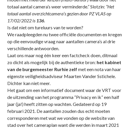
totaal aantal camera’s weer verminderde.” Slotzin:
“Het
totaal aantal overzichtcamera’s gezien door PZ VLAS op
17/02/2022 is
136
.
Is dat niet om tureluurs van te worden?
We raadpleegden nu twee officiële documenten en kregen
op die eenvoudige vraag naar aantallen camera’s al drie
verschillende antwoorden.
Laat ons maar nog één keer een factcheck doen, ditmaal
zo dicht als mogelijk bij de authentieke bron:
het kabinet
van de burgemeester Rurhie zelf
met een nota van haar
eigenste veiligheidsadviseur Maarten Vander Sstichele.
Dichter kan niet meer.
Het gaat om een informatief document waar de VRT voor
de uitzending van het programma “Privacy en ik” een half
jaar (ja!) heeft zitten op wachten. Gedateerd op 19
februari 2021. De aantallen zouden dus echt moeten
corresponderen met wat we vonden op de website van
stad over het cameraplan want die werden in maart 2021