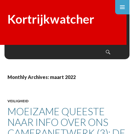
Kortrijkwatcher
Search
SKIP
TO
CONTENT
Monthly Archives: maart 2022
VEILIGHEID
MOEIZAME QUEESTE
NAAR INFO OVER ONS
CAMERANETWERK (3): DE