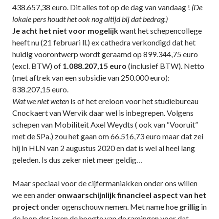
438.657,38 euro. Dit alles tot op de dag van vandaag !
(De
lokale pers houdt het ook nog altijd bij dat bedrag.)
Je acht het niet voor mogelijk
want het schepencollege
heeft nu (21 februari ll.) ex cathedra verkondigd dat het
huidig voorontwerp wordt geraamd op 899.344,75 euro
(excl. BTW) of
1.088.207,15 euro
(inclusief BTW). Netto
(met aftrek van een subsidie van 250.000 euro):
838.207,15 euro.
Wat we niet weten
is of het ereloon voor het studiebureau
Cnockaert van Wervik daar wel is inbegrepen. Volgens
schepen van Mobiliteit Axel Weydts ( ook van “Vooruit”
met de SPa.) zou het gaan om 66.516,73 euro maar dat zei
hij in HLN van 2 augustus 2020 en dat is wel al heel lang
geleden. Is dus zeker niet meer geldig…
Maar speciaal voor de cijfermaniakken onder ons willen
we een ander
onwaarschijnlijk financieel aspect van het
project
onder ogenschouw nemen. Met name hoe
grillig
in
de loop der jaren de hoogte van de ramingen voor dat