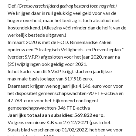
Oef.
(Grensoverschrijdend gedrag bestond toen nog niet.)
We krijgen daar in ruil gelukkig veel geld voor van de
hogere overheid, maar het bedrag is toch absoluut niet
kostendekkend. (Alleszins véél minder dan de helft van de
werkelijk bestede uitgaven.)
In maart 2020 is met de F.OD. Binnenlandse Zaken
opnieuw een “Strategisch Veiligheids- en Preventieplan ”
(verder: S.V.P.P.) afgesloten voor het jaar 2020, maar na
(25) wijzigingen ook geldig voor 2021.
In het kader van dit S.V.V.P. krijgt stad een jaarlijkse
maximale basistoelage van 517.918 euro.
Daarnaast krijgen we nog jaarlijks 4.146. euro voor voor
het dispositief gemeenschapswachten
-90
FTE-activa en
47.768. euro voor het bijkomend contingent
gemeenschapswachten
-346
FTE-activa
Jaarlijks totaal aan subsidies: 569.832 euro.
Volgens een nieuw K.B van 27/12/2021 (pas in het
Staatsblad verschenen op 01/02/2022) hebben we voor