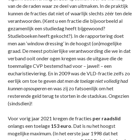
van de de raden waar ze deel van uitmaken. In de praktijk
kunnen de fracties dat niet of waarlijk slechts zéér ten dele
verantwoorden. (Kent u een fractie die bijvoorbeeld al
gezamenlijk een studiedag heeft bijgewoond?
Studieboeken heeft gekocht?). In de rapportering doet
men aan ‘window dressing’ in de hoogst (on)mogelijke
graad. De meest potsierlijke verantwoording die we in dat
verband ooit onder ogen kregen was de uitgave die de
toenmalige CVP bestemd had voor – jawel! – een
eucharistieviering. En in 2009 was de VLD-fractie zelfs zo
eerlijk om toe te geven
dat men de toelage niet volledig had
kunnen opsouperen
en was zij zo fatsoenlijk om het
resterende geld terug te storten in de stadskas. Ongezien
(sindsdien)!
Voor vorig jaar 2021 kregen de fracties
per raadslid
onlangs een toelage
153 euro
. Dat is nu het hoogst
mogelijke maximum. (In het eerste jaar 1998 dat het