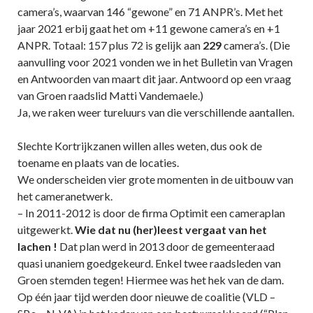
camera’s, waarvan 146 “gewone” en 71 ANPR’s. Met het
jaar 2021 erbij gaat het om +11 gewone camera’s en +1
ANPR. Totaal: 157 plus 72 is gelijk aan
229
camera’s. (Die
aanvulling voor 2021 vonden we in het Bulletin van Vragen
en Antwoorden van maart dit jaar. Antwoord op een vraag
van Groen raadslid Matti Vandemaele.)
Ja, we raken weer tureluurs van die verschillende aantallen.
Slechte Kortrijkzanen willen alles weten, dus ook de
toename en plaats van de locaties.
We onderscheiden vier grote momenten in de uitbouw van
het cameranetwerk.
– In 2011-2012 is door de firma Optimit een cameraplan
uitgewerkt.
Wie dat nu (her)leest vergaat van het
lachen !
Dat plan werd in 2013 door de gemeenteraad
quasi unaniem goedgekeurd. Enkel twee raadsleden van
Groen stemden tegen! Hiermee was het hek van de dam.
Op één jaar tijd werden door nieuwe de coalitie (VLD –