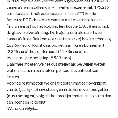
In 2020 zijn we een keer te weten gekomen dat 12 ANPR-
camera’s, geïnstalleerd in vijf wijken gezamenlijk 175.219
euro kostten. (Indirecte kostten inclusief??) En die
fameuze PTZ-draaibare camera met meerdere lenzen
(multi sensor) op het Robbeplein kostte 17.058 euro, incl.
de glasvezelverbinding. De trajectcontrole dan (twee
camera’s in de Rekkemsestraat te Marke) kostte éénmalig
162.667 euro. Komt daarbij: het jaarlijkse abonnement
(2.845 euro), het ‘onderhoud’ (11.736 euro), de
tweejaarlijkse herijking (9.533 euro).
Daarmee moeten we het dus stellen als we willen weten
wat een camera per stuk en per soort eventueel kan
kosten.
Voor de rest moeten we ons troosten met een overzicht
van de (jaarlijkse) investeringen in de vorm van budgetten
(dus ramingen)
volgens het meerjarenplan en zo nu en dan
een keer een rekening.
(Wordt vervolgd…)