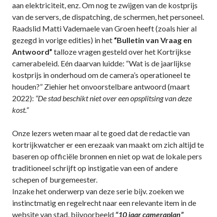
aan elektriciteit, enz. Om nog te zwijgen van de kostprijs
van de servers, de dispatching, de schermen, het personeel.
Raadslid Matti Vademaele van Groen heeft (zoals hier al
gezegd in vorige edities) in het
“Bulletin van Vraag en
Antwoord”
talloze vragen gesteld over het Kortrijkse
camerabeleid. Eén daarvan luidde: “Wat is de jaarlijkse
kostprijs in onderhoud om de camera’s operationeel te
houden?” Ziehier het onvoorstelbare antwoord (maart
2022):
“De stad beschikt niet over een opsplitsing van deze
kost.”
Onze lezers weten maar al te goed dat de redactie van
kortrijkwatcher er een erezaak van maakt om zich altijd te
baseren op officiële bronnen en niet op wat de lokale pers
traditioneel schrijft op instigatie van een of andere
schepen of burgemeester.
Inzake het onderwerp van deze serie bijv. zoeken we
instinctmatig en regelrecht naar een relevante item in de
website van stad, bijvoorbeeld
“10 jaar cameraplan”