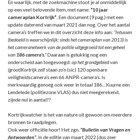
En waarlijk, met de zoekmachine stoot je al onmiddellijk
op een veel belovende item, met name:
“10 jaar
cameraplan Kortrijk”
. Een document (9 pag.) met een
update daterend van maart 2021 dan nog. Over het aantal
camera’s treffen we in dit overzicht deze info aan:
“Intussen
(bedoeld is waarschijnlijk: sinds het cameraplan van 2013) is
het cameranetwerk van de politie uitgegroeid tot een geheel
van
186 camera’s
.”
Daaraan is gelukkig nog een
onderscheid aan toegevoegd:
op het grondgebied van
(groot)Kortrijk zelf
staan
zo’n
(sic) 120 openbare
veiligheidscamera’s een 66 ANPR-camera’s. Is
merkwaardig genoeg ook weer in totaal 186…Kuurne een
Lendelede (politiezone VLAS) dus niet meegerekend,
zijnde nul in aantal??
Kortrijkwatcher is het van nature uit gewoon om meerdere
bronnen te raadplegen.
Ook weer officiële hoor! Het zgn.
“Bulletin van Vragen en
Antwoorden”
. In de editie van maart 2022 (dus zeer