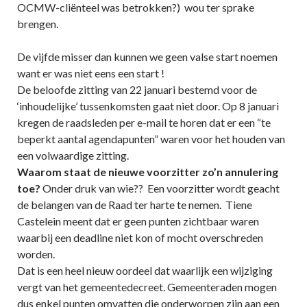
OCMW-cliënteel was betrokken?) wou ter sprake
brengen.
De vijfde misser dan kunnen we geen valse start noemen
want er was niet eens een start !
De beloofde zitting van 22 januari bestemd voor de
‘inhoudelijke’ tussenkomsten gaat niet door. Op 8 januari
kregen de raadsleden per e-mail te horen dat er een “te
beperkt aantal agendapunten” waren voor het houden van
een volwaardige zitting.
Waarom staat de nieuwe voorzitter zo’n annulering
toe?
Onder druk van wie?? Een voorzitter wordt geacht
de belangen van de Raad ter harte te nemen. Tiene
Castelein meent dat er geen punten zichtbaar waren
waarbij een deadline niet kon of mocht overschreden
worden.
Dat is een heel nieuw oordeel dat waarlijk een wijziging
vergt van het gemeentedecreet. Gemeenteraden mogen
dus enkel punten omvatten die onderworpen zijn aan een