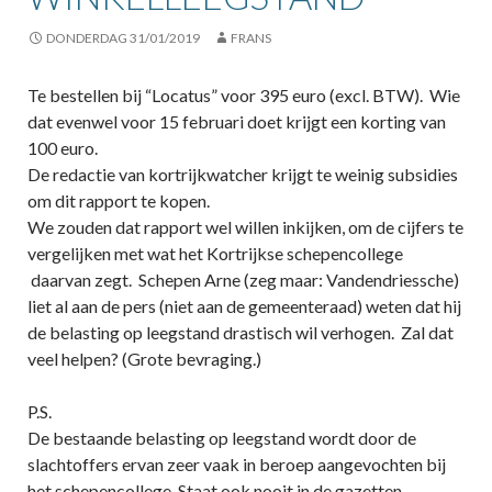
DONDERDAG 31/01/2019
FRANS
Te bestellen bij “Locatus” voor 395 euro (excl. BTW). Wie
dat evenwel voor 15 februari doet krijgt een korting van
100 euro.
De redactie van kortrijkwatcher krijgt te weinig subsidies
om dit rapport te kopen.
We zouden dat rapport wel willen inkijken, om de cijfers te
vergelijken met wat het Kortrijkse schepencollege
daarvan zegt. Schepen Arne (zeg maar: Vandendriessche)
liet al aan de pers (niet aan de gemeenteraad) weten dat hij
de belasting op leegstand drastisch wil verhogen. Zal dat
veel helpen? (Grote bevraging.)
P.S.
De bestaande belasting op leegstand wordt door de
slachtoffers ervan zeer vaak in beroep aangevochten bij
het schepencollege. Staat ook nooit in de gazetten.