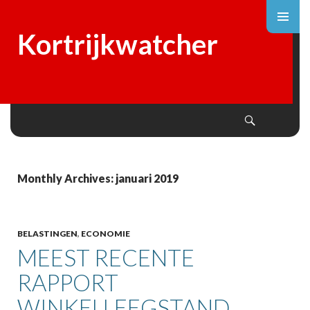
Kortrijkwatcher
Search
SKIP
TO
CONTENT
Monthly Archives: januari 2019
BELASTINGEN
,
ECONOMIE
MEEST RECENTE
RAPPORT
WINKELLEEGSTAND