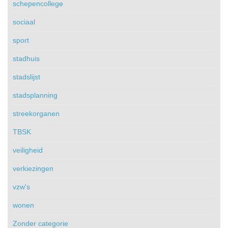
schepencollege
sociaal
sport
stadhuis
stadslijst
stadsplanning
streekorganen
TBSK
veiligheid
verkiezingen
vzw's
wonen
Zonder categorie