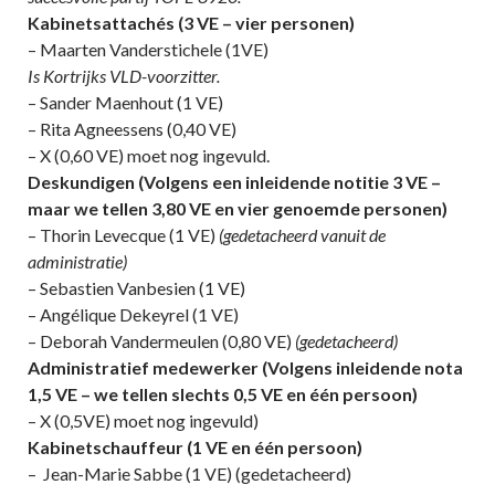
Kabinetsattachés (3 VE – vier personen)
– Maarten Vanderstichele (1VE)
Is Kortrijks VLD-voorzitter.
– Sander Maenhout (1 VE)
– Rita Agneessens (0,40 VE)
– X (0,60 VE) moet nog ingevuld.
Deskundigen (Volgens een inleidende notitie 3 VE –
maar we tellen 3,80 VE en vier genoemde personen)
– Thorin Levecque (1 VE)
(gedetacheerd vanuit de
administratie)
– Sebastien Vanbesien (1 VE)
– Angélique Dekeyrel (1 VE)
– Deborah Vandermeulen (0,80 VE)
(gedetacheerd)
Administratief medewerker (Volgens inleidende nota
1,5 VE – we tellen slechts 0,5 VE en één persoon)
– X (0,5VE) moet nog ingevuld)
Kabinetschauffeur (1 VE en één persoon)
– Jean-Marie Sabbe (1 VE) (gedetacheerd)