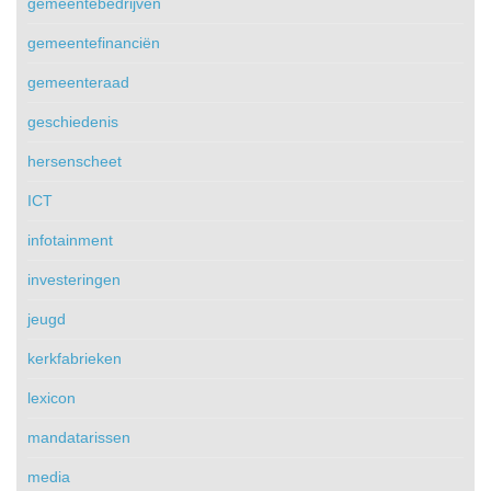
gemeentebedrijven
gemeentefinanciën
gemeenteraad
geschiedenis
hersenscheet
ICT
infotainment
investeringen
jeugd
kerkfabrieken
lexicon
mandatarissen
media