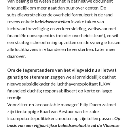
Van belang is te weten dat het in dat nieuwe document
inhoudelijk om meer gaat dan puur over centen. De
subsidieverstrekkende overheid formuleert in de rand
tevens enkele
beleidsvoorstellen
inzake taken van
luchtvaartbeveiliging en verkeersleiding, weliswaar met
financiële consequenties (minder overheidssteun!), en wil
een strategische oefening opzetten om de synergie tussen
alle luchthavens in Vlaanderen te versterken. Later meer
daarover.
Om de tegenstanders van het vliegveld nu al ietwat
gunstig te stemmen
zeggen we al onmiddellijk dat het
nieuwe subsidiekader de luchthavenexploitant ILKW
financieel duchtig responsabiliseert op korte en lange
termijn.
Voorzitter
en
‘accountable manager’ Filip Daem zal met
zijn tienkoppige Raad van Bestuur van ter zake
incompetente politiekers moeten op zijn tellen passen.
Op
basis van een vijfjaarlijkse beleidsevaluatie zal de Vlaamse