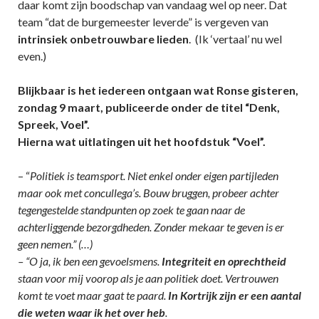
daar komt zijn boodschap van vandaag wel op neer. Dat
team “dat de burgemeester leverde” is vergeven van
intrinsiek onbetrouwbare lieden
. (Ik ‘vertaal’ nu wel
even.)
Blijkbaar is het iedereen ontgaan wat Ronse gisteren,
zondag 9 maart, publiceerde onder de titel “Denk,
Spreek, Voel”.
Hierna wat uitlatingen uit het hoofdstuk “Voel”.
– “
Politiek is teamsport. Niet enkel onder eigen partijleden
maar ook met concullega’s. Bouw bruggen, probeer achter
tegengestelde standpunten op zoek te gaan naar de
achterliggende bezorgdheden. Zonder mekaar te geven is er
geen nemen.” (…)
– “O ja, ik ben een gevoelsmens.
Integriteit en oprechtheid
staan voor mij voorop als je aan politiek doet. Vertrouwen
komt te voet maar gaat te paard.
In Kortrijk zijn er een aantal
die weten waar ik het over heb
.