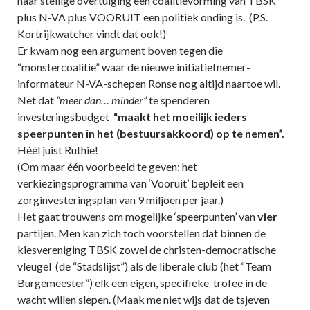
haar stellige overtuiging een coalitievorming van TBSK
plus N-VA plus VOORUIT een politiek onding is. (P.S.
Kortrijkwatcher vindt dat ook!)
Er kwam nog een argument boven tegen die
“monstercoalitie” waar de nieuwe initiatiefnemer-
informateur N-VA-schepen Ronse nog altijd naartoe wil.
Net dat
“meer dan… minder”
te spenderen
investeringsbudget
“maakt het moeilijk ieders
speerpunten in het (bestuursakkoord) op te nemen”.
Héél juist Ruthie!
(Om maar één voorbeeld te geven: het
verkiezingsprogramma van ‘Vooruit’ bepleit een
zorginvesteringsplan van 9 miljoen per jaar.)
Het gaat trouwens om mogelijke ‘speerpunten’ van
vier
partijen. Men kan zich toch voorstellen dat binnen de
kiesvereniging TBSK zowel de christen-democratische
vleugel (de “Stadslijst”) als de liberale club (het “Team
Burgemeester”) elk een eigen, specifieke trofee in de
wacht willen slepen. (Maak me niet wijs dat de tsjeven