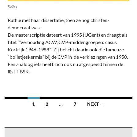
Ruthie
Ruthie met haar dissertatie, toen ze nog christen-
democraat was.
De masterscriptie dateert van 1995 (UGent) en draagt als
titel: “Verhouding ACW, CVP-middengroepen: casus
Kortrijk 1946-1988”. Zij belicht daarin ook die fameuze
“bolletjeskermis” bij de CVP in de verkiezingen van 1958.
Een analoog iets heeft zich ook nu afgespeeld binnen de
lijst TBSK.
Posts
1
2
…
7
NEXT →
navigation