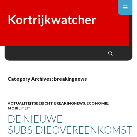
Kortrijkwatcher
Search
SKIP
TO
CONTENT
Category Archives: breakingnews
ACTUALITEITSBERICHT
,
BREAKINGNEWS
,
ECONOMIE
,
MOBILITEIT
DE NIEUWE
SUBSIDIEOVEREENKOMST