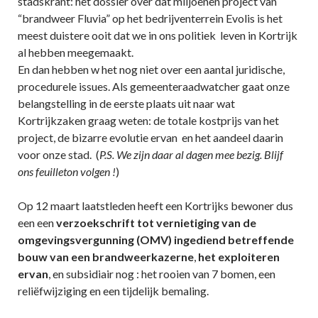
stadskrant: het dossier over dat miljoenen project van
“brandweer Fluvia” op het bedrijventerrein Evolis is het
meest duistere ooit dat we in ons politiek leven in Kortrijk
al hebben meegemaakt.
En dan hebben w het nog niet over een aantal juridische,
procedurele issues. Als gemeenteraadwatcher gaat onze
belangstelling in de eerste plaats uit naar wat
Kortrijkzaken graag weten: de totale kostprijs van het
project, de bizarre evolutie ervan en het aandeel daarin
voor onze stad. (
P.S. We zijn daar al dagen mee bezig. Blijf
ons feuilleton volgen !
)
Op 12 maart laatstleden heeft een Kortrijks bewoner dus
een een
verzoekschrift tot vernietiging van de
omgevingsvergunning (OMV) ingediend betreffende
bouw van een brandweerkazerne
,
het exploiteren
ervan
, en subsidiair nog : het rooien van 7 bomen, een
reliëfwijziging en een tijdelijk bemaling.