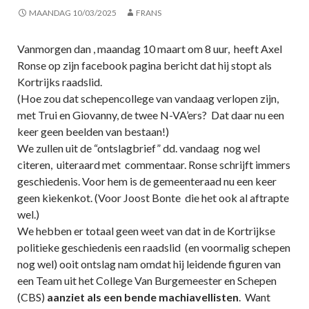
MAANDAG 10/03/2025
FRANS
Vanmorgen dan , maandag 10 maart om 8 uur, heeft Axel
Ronse op zijn facebook pagina bericht dat hij stopt als
Kortrijks raadslid.
(Hoe zou dat schepencollege van vandaag verlopen zijn,
met Trui en Giovanny, de twee N-VA’ers? Dat daar nu een
keer geen beelden van bestaan!)
We zullen uit de “ontslagbrief” dd. vandaag nog wel
citeren, uiteraard met commentaar. Ronse schrijft immers
geschiedenis. Voor hem is de gemeenteraad nu een keer
geen kiekenkot. (Voor Joost Bonte die het ook al aftrapte
wel.)
We hebben er totaal geen weet van dat in de Kortrijkse
politieke geschiedenis een raadslid (en voormalig schepen
nog wel) ooit ontslag nam omdat hij leidende figuren van
een Team uit het College Van Burgemeester en Schepen
(CBS)
aanziet als een bende machiavellisten
. Want