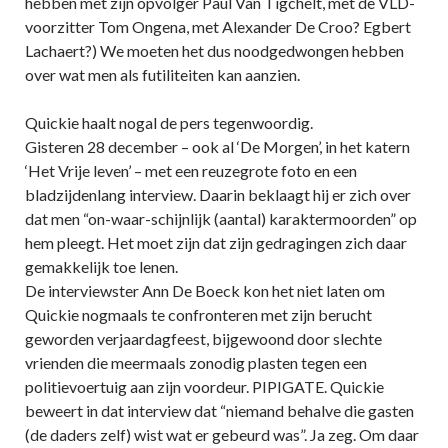
hebben met zijn opvolger Paul Van Tigchelt, met de VLD-
voorzitter Tom Ongena, met Alexander De Croo? Egbert
Lachaert?) We moeten het dus noodgedwongen hebben
over wat men als futiliteiten kan aanzien.
Quickie haalt nogal de pers tegenwoordig.
Gisteren 28 december – ook al ‘De Morgen’, in het katern
‘Het Vrije leven’ – met een reuzegrote foto en een
bladzijdenlang interview. Daarin beklaagt hij er zich over
dat men “on-waar-schijnlijk (aantal) karaktermoorden” op
hem pleegt. Het moet zijn dat zijn gedragingen zich daar
gemakkelijk toe lenen.
De interviewster Ann De Boeck kon het niet laten om
Quickie nogmaals te confronteren met zijn berucht
geworden verjaardagfeest, bijgewoond door slechte
vrienden die meermaals zonodig plasten tegen een
politievoertuig aan zijn voordeur. PIPIGATE. Quickie
beweert in dat interview dat “niemand behalve die gasten
(de daders zelf) wist wat er gebeurd was”. Ja zeg. Om daar