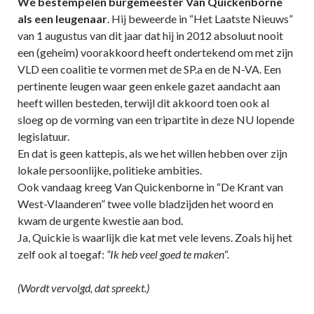
We bestempelen burgemeester Van Quickenborne
als een leugenaar
. Hij beweerde in “Het Laatste Nieuws”
van 1 augustus van dit jaar dat hij in 2012 absoluut nooit
een (geheim) voorakkoord heeft ondertekend om met zijn
VLD een coalitie te vormen met de SP.a en de N-VA. Een
pertinente leugen waar geen enkele gazet aandacht aan
heeft willen besteden, terwijl dit akkoord toen ook al
sloeg op de vorming van een tripartite in deze NU lopende
legislatuur.
En dat is geen kattepis, als we het willen hebben over zijn
lokale persoonlijke, politieke ambities.
Ook vandaag kreeg Van Quickenborne in “De Krant van
West-Vlaanderen” twee volle bladzijden het woord en
kwam de urgente kwestie aan bod.
Ja, Quickie is waarlijk die kat met vele levens. Zoals hij het
zelf ook al toegaf:
“Ik heb veel goed te maken
“.
(Wordt vervolgd, dat spreekt.)