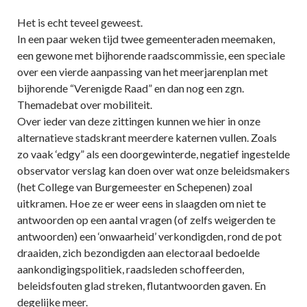
Het is echt teveel geweest.
In een paar weken tijd twee gemeenteraden meemaken,
een gewone met bijhorende raadscommissie, een speciale
over een vierde aanpassing van het meerjarenplan met
bijhorende “Verenigde Raad” en dan nog een zgn.
Themadebat over mobiliteit.
Over ieder van deze zittingen kunnen we hier in onze
alternatieve stadskrant meerdere katernen vullen. Zoals
zo vaak ‘edgy” als een doorgewinterde, negatief ingestelde
observator verslag kan doen over wat onze beleidsmakers
(het College van Burgemeester en Schepenen) zoal
uitkramen. Hoe ze er weer eens in slaagden om niet te
antwoorden op een aantal vragen (of zelfs weigerden te
antwoorden) een ‘onwaarheid’ verkondigden, rond de pot
draaiden, zich bezondigden aan electoraal bedoelde
aankondigingspolitiek, raadsleden schoffeerden,
beleidsfouten glad streken, flutantwoorden gaven. En
degelijke meer.