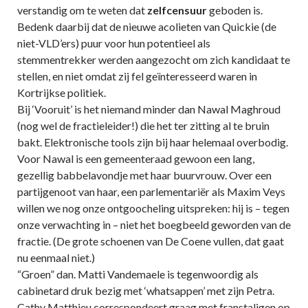
verstandig om te weten dat
zelfcensuur
geboden is.
Bedenk daarbij dat de nieuwe acolieten van Quickie (de
niet-VLD’ers) puur voor hun potentieel als
stemmentrekker werden aangezocht om zich kandidaat te
stellen, en niet omdat zij fel geïnteresseerd waren in
Kortrijkse politiek.
Bij ‘Vooruit’ is het niemand minder dan Nawal Maghroud
(nog wel de fractieleider!) die het ter zitting al te bruin
bakt. Elektronische tools zijn bij haar helemaal overbodig.
Voor Nawal is een gemeenteraad gewoon een lang,
gezellig babbelavondje met haar buurvrouw. Over een
partijgenoot van haar, een parlementariër als Maxim Veys
willen we nog onze ontgoocheling uitspreken: hij is – tegen
onze verwachting in – niet het boegbeeld geworden van de
fractie. (De grote schoenen van De Coene vullen, dat gaat
nu eenmaal niet.)
“Groen” dan. Matti Vandemaele is tegenwoordig als
cabinetard druk bezig met ‘whatsappen’ met zijn Petra.
Cathy Matthieu correspondeert graag met franstaligen op