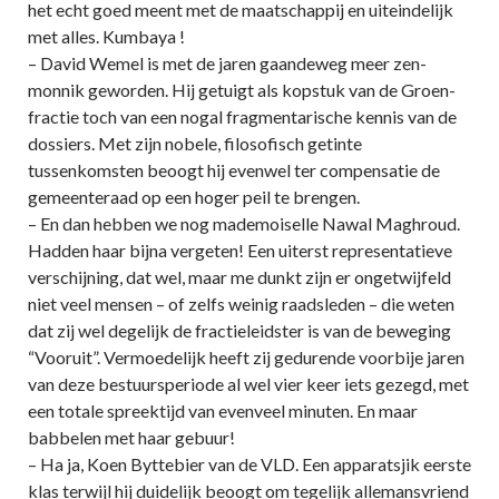
het echt goed meent met de maatschappij en uiteindelijk
met alles. Kumbaya !
– David Wemel is met de jaren gaandeweg meer zen-
monnik geworden. Hij getuigt als kopstuk van de Groen-
fractie toch van een nogal fragmentarische kennis van de
dossiers. Met zijn nobele, filosofisch getinte
tussenkomsten beoogt hij evenwel ter compensatie de
gemeenteraad op een hoger peil te brengen.
– En dan hebben we nog mademoiselle Nawal Maghroud.
Hadden haar bijna vergeten! Een uiterst representatieve
verschijning, dat wel, maar me dunkt zijn er ongetwijfeld
niet veel mensen – of zelfs weinig raadsleden – die weten
dat zij wel degelijk de fractieleidster is van de beweging
“Vooruit”. Vermoedelijk heeft zij gedurende voorbije jaren
van deze bestuursperiode al wel vier keer iets gezegd, met
een totale spreektijd van evenveel minuten. En maar
babbelen met haar gebuur!
– Ha ja, Koen Byttebier van de VLD. Een apparatsjik eerste
klas terwijl hij duidelijk beoogt om tegelijk allemansvriend