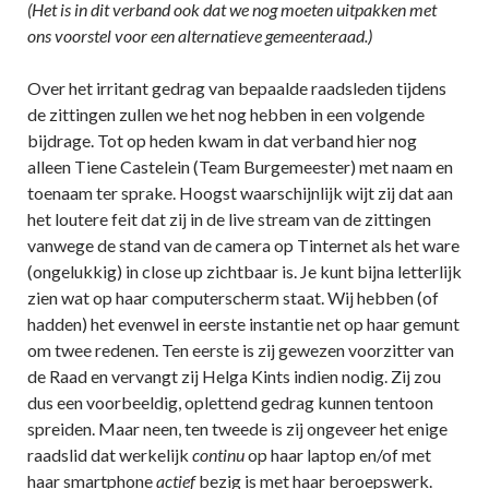
(Het is in dit verband ook dat we nog moeten uitpakken met
ons voorstel voor een alternatieve gemeenteraad.)
Over het irritant gedrag van bepaalde raadsleden tijdens
de zittingen zullen we het nog hebben in een volgende
bijdrage. Tot op heden kwam in dat verband hier nog
alleen Tiene Castelein (Team Burgemeester) met naam en
toenaam ter sprake. Hoogst waarschijnlijk wijt zij dat aan
het loutere feit dat zij in de live stream van de zittingen
vanwege de stand van de camera op Tinternet als het ware
(ongelukkig) in close up zichtbaar is. Je kunt bijna letterlijk
zien wat op haar computerscherm staat. Wij hebben (of
hadden) het evenwel in eerste instantie net op haar gemunt
om twee redenen. Ten eerste is zij gewezen voorzitter van
de Raad en vervangt zij Helga Kints indien nodig. Zij zou
dus een voorbeeldig, oplettend gedrag kunnen tentoon
spreiden. Maar neen, ten tweede is zij ongeveer het enige
raadslid dat werkelijk
continu
op haar laptop en/of met
haar smartphone
actief
bezig is met haar beroepswerk.