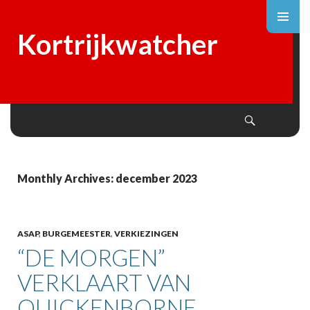
Kortrijkwatcher
Search
SKIP
TO
CONTENT
Monthly Archives: december 2023
ASAP
,
BURGEMEESTER
,
VERKIEZINGEN
“DE MORGEN”
VERKLAART VAN
QUICKENBORNE