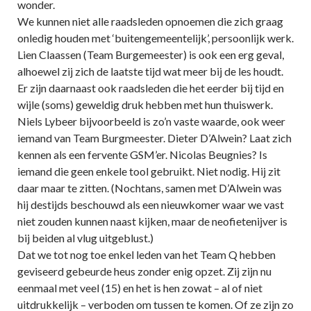
wonder.
We kunnen niet alle raadsleden opnoemen die zich graag
onledig houden met ‘buitengemeentelijk’, persoonlijk werk.
Lien Claassen (Team Burgemeester) is ook een erg geval,
alhoewel zij zich de laatste tijd wat meer bij de les houdt.
Er zijn daarnaast ook raadsleden die het eerder bij tijd en
wijle (soms) geweldig druk hebben met hun thuiswerk.
Niels Lybeer bijvoorbeeld is zo’n vaste waarde, ook weer
iemand van Team Burgmeester. Dieter D’Alwein? Laat zich
kennen als een fervente GSM’er. Nicolas Beugnies? Is
iemand die geen enkele tool gebruikt. Niet nodig. Hij zit
daar maar te zitten. (Nochtans, samen met D’Alwein was
hij destijds beschouwd als een nieuwkomer waar we vast
niet zouden kunnen naast kijken, maar de neofietenijver is
bij beiden al vlug uitgeblust.)
Dat we tot nog toe enkel leden van het Team Q hebben
geviseerd gebeurde heus zonder enig opzet. Zij zijn nu
eenmaal met veel (15) en het is hen zowat – al of niet
uitdrukkelijk – verboden om tussen te komen. Of ze zijn zo