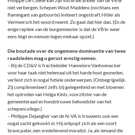
Philippe De Coene kan zijn viscerale afkeer van de VB’er
niet verbergen. Schepen Wout Maddens (nochtans een
flamingant van geboorte) imiteert ongestraft Hitler als
Vermeersch het woord neemt. Zo gaat dat hier dan. (En de
enige repliek van de burgemeester is dat de VB’er weer
eens liegt en mensen tegen mekaar opzet.)
Die boutade over de ongemene dominantie van twee
raadsleden mag u gerust ernstig nemen.
– Bij de CD&V is fractieleider Hannelore Vanhoenacker
voor haar taak niet helemaal uit het harde hout gesneden,
verliest zich in nogal futiele onderwerpen. (Onbegrijpelijk.
Zij complimenteert zelfs bij gelegenheid en met bloemen
het optreden van Helga Kints, voorzitster van de
gemeenteraad en hondstrouwe behoedster van het
schepencollege.)
– Philippe Dejaegher van de N-VA is trouwens ook een
nogal zacht gekookt ei. Hij ontpopt zich als een soort
brave pater, een vredelievend moralist. Ja, als iemand die