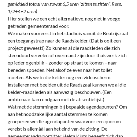
gemiddeld totaal van zowat 6,5 uren “zitten te zitten”. Resp.
1/2+4+2 uren)
Hier stellen we een echt alternatieve, nog niet in voege
getreden gemeenteraad voor.
We maken vooreerst in het stadhuis vanuit de Beatrijszaal
een toegangstrap naar de Raadskelder. (Dat is ooit een
project geweest!) Zo kunnen al die raadsleden die zich
steendood vervelen of overmand zijn door thuiswerk zich
op ieder ogenblik – zonder op straat te komen – naar
beneden spoeden. Net alsof ze even naar het toilet
moeten. Als we in die kelder nog een videoscherm
installeren met beelden uit de Raadszaal kunnen we al die
kelder-raadsleden als aanwezig beschouwen. (Een
ambtenaar kan rondgaan met de absentielijst.)
Wat met de stemmingen bij bepaalde agendapunten? Om
aan het noodzakelijke aantal stemmen te komen
groeperen we die agendapunten waarvoor een quorum
vereist is allemààl aan het eind van de zitting. De
gemeenteraadsvoorzitter Helga Kints begeeft zich dan