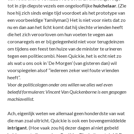
tot in zijn diepste vezels een ongelooflijke
huichelaar
. (Zie
hoe hij zich sinds enige tijd voordoet als het prototype van
een voorbeeldige ‘familyman’.) Het is niet voor niets dat zo
nu en dan aan het licht komt dat hij slechte vrienden heeft
die het zich veroorloven om hun voeten te vegen aan
coronaregels en er bij gelegenheid niet voor terugdeinzen
om tijdens een feest ten huize van de minister te urineren
tegen een politiecombi. Neen Quickie, het is echt niet zo
als wat u ons ook in ‘De Morgen’ (van gisteren dan) wil
voorspiegelen alsof “iedereen zeker wel foute vrienden
heeft”.
Voor de politicologen onder ons willen we alles wel even
beleefd formuleren: Vincent Van Quickenborne is een gespogen
machiavellist.
Ach, eigenlijk weten we allemaal geen honderdste van wat
die man zoal uitricht. Quickie is ook een bovengemiddelde
intrigant
. (Hoe vaak zou hij dezer dagen al niet gebeld