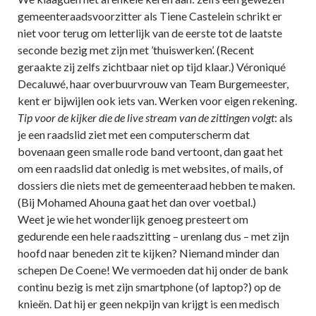
gemeenteraadsvoorzitter als Tiene Castelein schrikt er
niet voor terug om letterlijk van de eerste tot de laatste
seconde bezig met zijn met ’thuiswerken’. (Recent
geraakte zij zelfs zichtbaar niet op tijd klaar.) Véroniqué
Decaluwé, haar overbuurvrouw van Team Burgemeester,
kent er bijwijlen ook iets van. Werken voor eigen rekening.
Tip voor de kijker die de live stream van de zittingen volgt
: als
je een raadslid ziet met een computerscherm dat
bovenaan geen smalle rode band vertoont, dan gaat het
om een raadslid dat onledig is met websites, of mails, of
dossiers die niets met de gemeenteraad hebben te maken.
(Bij Mohamed Ahouna gaat het dan over voetbal.)
Weet je wie het wonderlijk genoeg presteert om
gedurende een hele raadszitting – urenlang dus – met zijn
hoofd naar beneden zit te kijken? Niemand minder dan
schepen De Coene! We vermoeden dat hij onder de bank
continu bezig is met zijn smartphone (of laptop?) op de
knieën. Dat hij er geen nekpijn van krijgt is een medisch