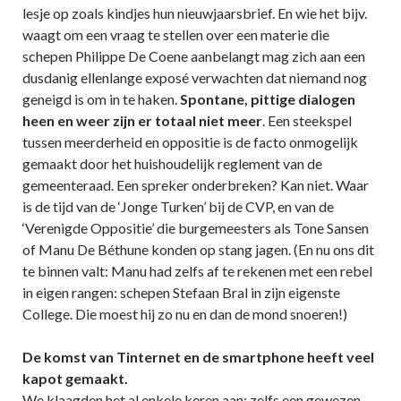
lesje op zoals kindjes hun nieuwjaarsbrief. En wie het bijv.
waagt om een vraag te stellen over een materie die
schepen Philippe De Coene aanbelangt mag zich aan een
dusdanig ellenlange exposé verwachten dat niemand nog
geneigd is om in te haken.
Spontane, pittige dialogen
heen en weer zijn er totaal niet meer
. Een steekspel
tussen meerderheid en oppositie is de facto onmogelijk
gemaakt door het huishoudelijk reglement van de
gemeenteraad. Een spreker onderbreken? Kan niet. Waar
is de tijd van de ‘Jonge Turken’ bij de CVP, en van de
‘Verenigde Oppositie’ die burgemeesters als Tone Sansen
of Manu De Béthune konden op stang jagen. (En nu ons dit
te binnen valt: Manu had zelfs af te rekenen met een rebel
in eigen rangen: schepen Stefaan Bral in zijn eigenste
College. Die moest hij zo nu en dan de mond snoeren!)
De komst van Tinternet en de smartphone heeft veel
kapot gemaakt.
We klaagden het al enkele keren aan: zelfs een gewezen