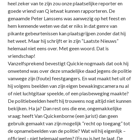
heel zeker van te zijn zou onze plaatselijke reporter en
goede vriend van Q ietwat kunnen rapporteren. De
genaamde Peter Lanssens was aanwezig op het feest en
hem kennende weten we dat er niks in dat genre van
pikante gebeurtenissen kan plaatsgrijpen zonder dat hij
het weet. Maar hij schrijft er in zijn “Laatste Nieuws”
helemaal niet eens over. Met geen woord. Dat is
vriendschap!
Vanzelfsprekend bevestigt Quickie nogmaals dat ook hij
onwetend was over deze smadelijke daad jegens de politie
vanwege zijn (foute) feestgangers. En wat maakt het uit of
hij volgens beelden van zijn eigen bewakingscamera nu al
of niet luchtgitaar speelde, of een plasbeweging maakte?
De politiebeelden heeft hij trouwens nog altijd niet kunnen
bekijken. Ha ja? Dan rest ons die ene, ongemakkelijke
vraag: heeft Van Quickenborne (een jurist) dan geen
gebruik gemaakt van zijn mogelijk “recht op toegang” tot
de opnamebeelden van de politie? Wat wil hij eigenlijk –
officieel – niet helemaal weten? (En nu is het te laat. De