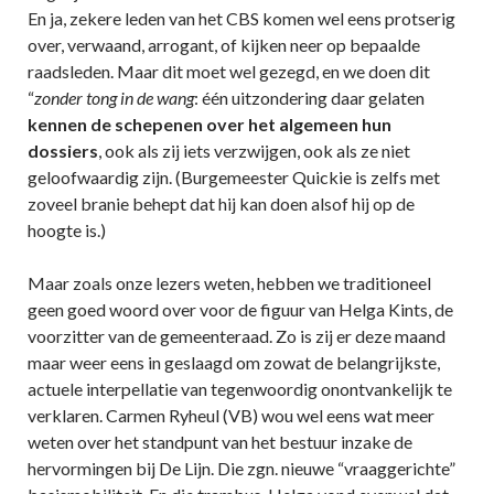
En ja, zekere leden van het CBS komen wel eens protserig
over, verwaand, arrogant, of kijken neer op bepaalde
raadsleden. Maar dit moet wel gezegd, en we doen dit
“
zonder tong in de wang
: één uitzondering daar gelaten
kennen de schepenen over het algemeen hun
dossiers
, ook als zij iets verzwijgen, ook als ze niet
geloofwaardig zijn. (Burgemeester Quickie is zelfs met
zoveel branie behept dat hij kan doen alsof hij op de
hoogte is.)
Maar zoals onze lezers weten, hebben we traditioneel
geen goed woord over voor de figuur van Helga Kints, de
voorzitter van de gemeenteraad. Zo is zij er deze maand
maar weer eens in geslaagd om zowat de belangrijkste,
actuele interpellatie van tegenwoordig onontvankelijk te
verklaren. Carmen Ryheul (VB) wou wel eens wat meer
weten over het standpunt van het bestuur inzake de
hervormingen bij De Lijn. Die zgn. nieuwe “vraaggerichte”