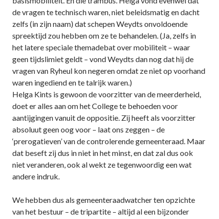
basismobiliteit. En die trambus. Helga vond evenwel dat
de vragen te technisch waren, niet beleidsmatig en dacht
zelfs (in zijn naam) dat schepen Weydts onvoldoende
spreektijd zou hebben om ze te behandelen. (Ja, zelfs in
het latere speciale themadebat over mobiliteit – waar
geen tijdslimiet geldt – vond Weydts dan nog dat hij de
vragen van Ryheul kon negeren omdat ze niet op voorhand
waren ingediend en te talrijk waren.)
Helga Kints is gewoon de voorzitter van de meerderheid,
doet er alles aan om het College te behoeden voor
aantijgingen vanuit de oppositie. Zij heeft als voorzitter
absoluut geen oog voor – laat ons zeggen – de
‘prerogatieven’ van de controlerende gemeenteraad. Maar
dat beseft zij dus in niet in het minst, en dat zal dus ook
niet veranderen, ook al wekt ze tegenwoordig een wat
andere indruk.
We hebben dus als gemeenteraadwatcher ten opzichte
van het bestuur – de tripartite – altijd al een bijzonder