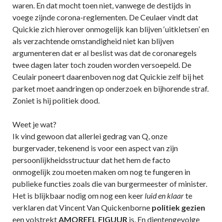
waren. En dat mocht toen niet, vanwege de destijds in
voege zijnde corona-reglementen. De Ceulaer vindt dat
Quickie zich hierover onmogelijk kan blijven ‘uitkletsen’ en
als verzachtende omstandigheid niet kan blijven
argumenteren dat er al beslist was dat de coronaregels
twee dagen later toch zouden worden versoepeld. De
Ceulair poneert daarenboven nog dat Quickie zelf bij het
parket moet aandringen op onderzoek en bijhorende straf.
Zoniet is hij politiek dood.
Weet je wat?
Ik vind gewoon dat allerlei gedrag van Q, onze
burgervader, tekenend is voor een aspect van zijn
persoonlijkheidsstructuur dat het hem de facto
onmogelijk zou moeten maken om nog te fungeren in
publieke functies zoals die van burgermeester of minister.
Het is blijkbaar nodig om nog een keer
luid en klaar
te
verklaren dat Vincent Van Quickenborne
politiek gezien
een volstrekt
AMOREEL FIGUUR
is. En dientengevolge