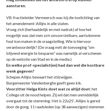
aansturen.
VB-fractieleider Vermeersch was bij die toelichting van
het amendement-Allijns in alle staten.
Vroeg zich (herhaaldelijk en met nadruk) af hoe het
mogelijk was dat men zo’n onvoorstelbare, aartsdomme
fout kon maken in de vraagstelling. Wie is hiervoor
verantwoordelijk? (De vraag mét de toevoeging “om
blijvend energie te besparen” was namelijk al verschenen
op de website van Stad en in de media.)
En welke prof-specialist(en) had dan wel die kostbare
wenk gegeven?
Schepen Allijns bewaart het stilzwijgen.
Burgemeester Vandenberghe geeft geen kik.
Voorzitter Helga Kints doet wat ze altijd doet
: het
College uit de nood helpen. Zij wil dat men onmiddellijk
overgaat tot de stemming. Het is 22u25′. Allijns is gered
door de gong. 11 raadsleden (op 38 aanwezigen) stemmen