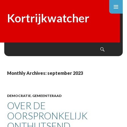
Kortrijkwatcher
Search
SKIP
TO
CONTENT
Monthly Archives: september 2023
DEMOCRATIE
,
GEMEENTERAAD
OVER DE
OORSPRONKELIJK
ONTHUTSEND