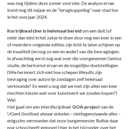
was nog tijdens deze zomer voorzien. De analyse ervan
komt nog dit najaar en de “terugkoppeling” naar stad toe
in het voorjaar 2024.
Kortrijkwatcher is helemaal bereid
om een duit (of
méér dan één) in het zakje te doen door nog een keer in een
of meerdere volgende edities zijn licht te laten schijnen op
de kwaliteit (en nog zo een en ander) van die bevragingen.
In afwachting eerst nog wat over die voorgenomen Gentse
studie, de herkomst ervan en de mogelijke doelstellingen.
(Wie herinnert zich niet hoe schepen Weydts zijn
bevraging over autovrije zondagen zelf helemaal
verknoeide? En weet u nog dat we met zijn allen een keer
mochten kiezen wat voor kunstwerk we zouden kopen?)
Wel.
Het gaat om een interdisciplinair
GOA-projec
t van de
UGent (instituut alwaar enkelen – niettegenstaande alles –
enigszins vermoeden dat onze burgemeester Ruthie daar
nog school heeft gelopen!) hier in het bijzonder over het