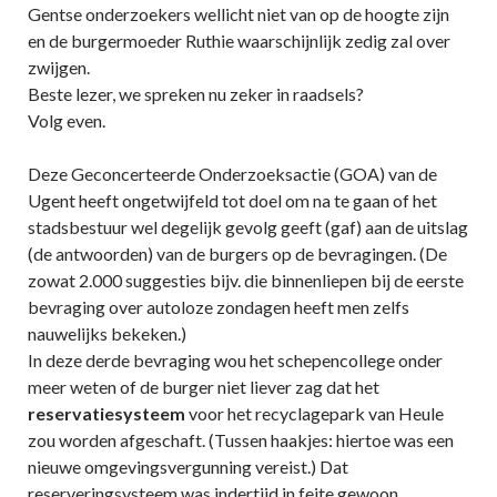
Gentse onderzoekers wellicht niet van op de hoogte zijn
en de burgermoeder Ruthie waarschijnlijk zedig zal over
zwijgen.
Beste lezer, we spreken nu zeker in raadsels?
Volg even.
Deze Geconcerteerde Onderzoeksactie (GOA) van de
Ugent heeft ongetwijfeld tot doel om na te gaan of het
stadsbestuur wel degelijk gevolg geeft (gaf) aan de uitslag
(de antwoorden) van de burgers op de bevragingen. (De
zowat 2.000 suggesties bijv. die binnenliepen bij de eerste
bevraging over autoloze zondagen heeft men zelfs
nauwelijks bekeken.)
In deze derde bevraging wou het schepencollege onder
meer weten of de burger niet liever zag dat het
reservatiesysteem
voor het recyclagepark van Heule
zou worden afgeschaft. (Tussen haakjes: hiertoe was een
nieuwe omgevingsvergunning vereist.) Dat
reserveringsysteem was indertijd in feite gewoon