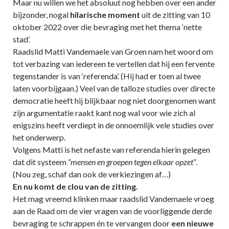
Maar nu willen we het absoluut nog hebben over een ander
bijzonder, nogal
hilarische moment
uit de zitting van 10
oktober 2022 over die bevraging met het thema ‘nette
stad’.
Raadslid Matti Vandemaele van Groen nam het woord om
tot verbazing van iedereen te vertellen dat hij een fervente
tegenstander is van ‘referenda’. (Hij had er toen al twee
laten voorbijgaan.) Veel van de talloze studies over directe
democratie heeft hij blijkbaar nog niet doorgenomen want
zijn argumentatie raakt kant nog wal voor wie zich al
enigszins heeft verdiept in de onnoemlijk vele studies over
het onderwerp.
Volgens Matti is het nefaste van referenda hierin gelegen
dat dit systeem
“mensen en groepen tegen elkaar opzet”
.
(Nou zeg, schaf dan ook de verkiezingen af…)
En nu komt de clou van de zitting.
Het mag vreemd klinken maar raadslid Vandemaele vroeg
aan de Raad om de vier vragen van de voorliggende derde
bevraging te schrappen én te vervangen door
een nieuwe