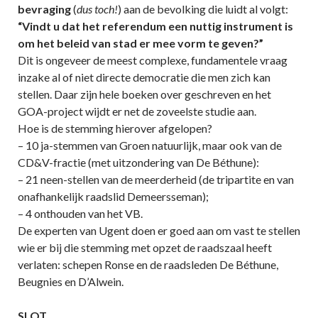
bevraging
(
dus toch!
) aan de bevolking die luidt al volgt:
“Vindt u dat het referendum een nuttig instrument is
om het beleid van stad er mee vorm te geven?”
Dit is ongeveer de meest complexe, fundamentele vraag
inzake al of niet directe democratie die men zich kan
stellen. Daar zijn hele boeken over geschreven en het
GOA-project wijdt er net de zoveelste studie aan.
Hoe is de stemming hierover afgelopen?
– 10 ja-stemmen van Groen natuurlijk, maar ook van de
CD&V-fractie (met uitzondering van De Béthune):
– 21 neen-stellen van de meerderheid (de tripartite en van
onafhankelijk raadslid Demeersseman);
– 4 onthouden van het VB.
De experten van Ugent doen er goed aan om vast te stellen
wie er bij die stemming met opzet de raadszaal heeft
verlaten: schepen Ronse en de raadsleden De Béthune,
Beugnies en D’Alwein.
SLOT