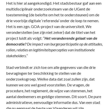
Het is hier al aangekondigd. Het stadsbestuur gaf aan een
multidisciplinair onderzoeksteam van de UGent de
toestemming (de belofte om het te ondersteunen) om de
drie voorbije digitale ‘referenda’ onder de loep te nemen.
Het is een zgn. GOA-project van de universiteit. We
veronderstellen (we zijn niet zeker) dat de titel van het
project luidt als volgt: “
Het veranderende gelaat van de
democratie?
De impact van burgerparticipatie op de attitudes,
rollen, relaties en legitimiteitspercepties van institutionele
stakeholders.”
Stad verbindt er zich toe om alle gegevens van die drie
bevragingen ter beschikking te stellen van de
onderzoeksgroep. Welke data dat zoal zullen zijn, dat
kunnen we ons wel goed voorstellen. De vragen, de
procedure, het reglement, de wijze van stemmen, het
aantal deelnemers en geldige stemmen. Dit soort. De pure
administratieve, eenvoudige informatie dus. Van een stad
die nu eenmaal de beste van Vlaanderen wil zijn.