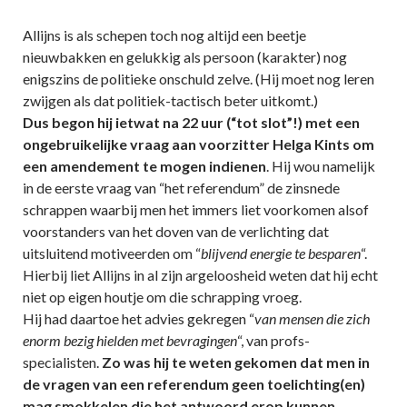
Allijns is als schepen toch nog altijd een beetje
nieuwbakken en gelukkig als persoon (karakter) nog
enigszins de politieke onschuld zelve. (Hij moet nog leren
zwijgen als dat politiek-tactisch beter uitkomt.)
Dus begon hij ietwat na 22 uur (“tot slot”!) met een
ongebruikelijke vraag aan voorzitter Helga Kints om
een amendement te mogen indienen
. Hij wou namelijk
in de eerste vraag van “het referendum” de zinsnede
schrappen waarbij men het immers liet voorkomen alsof
voorstanders van het doven van de verlichting dat
uitsluitend motiveerden om “
blijvend energie te besparen
“.
Hierbij liet Allijns in al zijn argeloosheid weten dat hij echt
niet op eigen houtje om die schrapping vroeg.
Hij had daartoe het advies gekregen “
van mensen die zich
enorm bezig hielden met bevragingen
“, van profs-
specialisten.
Zo was hij te weten gekomen dat men in
de vragen van een referendum geen toelichting(en)
mag smokkelen die het antwoord erop kunnen