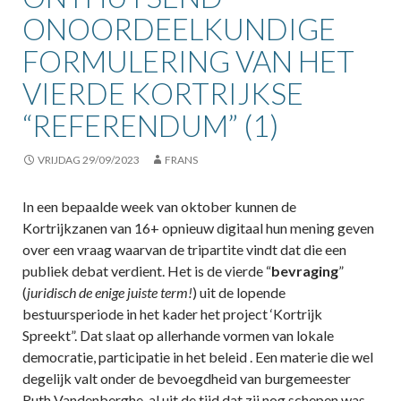
ONOORDEELKUNDIGE
FORMULERING VAN HET
VIERDE KORTRIJKSE
“REFERENDUM” (1)
VRIJDAG 29/09/2023
FRANS
In een bepaalde week van oktober kunnen de
Kortrijkzanen van 16+ opnieuw digitaal hun mening geven
over een vraag waarvan de tripartite vindt dat die een
publiek debat verdient. Het is de vierde “
bevraging
”
(
juridisch de enige juiste term!
) uit de lopende
bestuursperiode in het kader het project ‘Kortrijk
Spreekt”. Dat slaat op allerhande vormen van lokale
democratie, participatie in het beleid . Een materie die wel
degelijk valt onder de bevoegdheid van burgemeester
Ruth Vandenberghe, al uit de tijd dat zij nog schepen was.