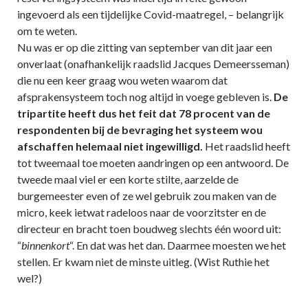
ingevoerd als een tijdelijke Covid-maatregel, – belangrijk
om te weten.
Nu was er op die zitting van september van dit jaar een
onverlaat (onafhankelijk raadslid Jacques Demeersseman)
die nu een keer graag wou weten waarom dat
afsprakensysteem toch nog altijd in voege gebleven is.
De
tripartite heeft dus het feit dat 78 procent van de
respondenten bij de bevraging het systeem wou
afschaffen helemaal niet ingewilligd.
Het raadslid heeft
tot tweemaal toe moeten aandringen op een antwoord. De
tweede maal viel er een korte stilte, aarzelde de
burgemeester even of ze wel gebruik zou maken van de
micro, keek ietwat radeloos naar de voorzitster en de
directeur en bracht toen boudweg slechts één woord uit:
“
binnenkort
“. En dat was het dan. Daarmee moesten we het
stellen. Er kwam niet de minste uitleg. (Wist Ruthie het
wel?)