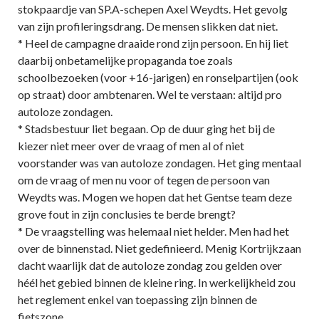
stokpaardje van SP.A-schepen Axel Weydts. Het gevolg
van zijn profileringsdrang. De mensen slikken dat niet.
* Heel de campagne draaide rond zijn persoon. En hij liet
daarbij onbetamelijke propaganda toe zoals
schoolbezoeken (voor +16-jarigen) en ronselpartijen (ook
op straat) door ambtenaren. Wel te verstaan: altijd pro
autoloze zondagen.
* Stadsbestuur liet begaan. Op de duur ging het bij de
kiezer niet meer over de vraag of men al of niet
voorstander was van autoloze zondagen. Het ging mentaal
om de vraag of men nu voor of tegen de persoon van
Weydts was. Mogen we hopen dat het Gentse team deze
grove fout in zijn conclusies te berde brengt?
* De vraagstelling was helemaal niet helder. Men had het
over de binnenstad. Niet gedefinieerd. Menig Kortrijkzaan
dacht waarlijk dat de autoloze zondag zou gelden over
héél het gebied binnen de kleine ring. In werkelijkheid zou
het reglement enkel van toepassing zijn binnen de
fietszone.