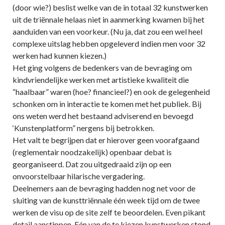
(door wie?) beslist welke van de in totaal 32 kunstwerken
uit de triënnale helaas niet in aanmerking kwamen bij het
aanduiden van een voorkeur. (Nu ja, dat zou een wel heel
complexe uitslag hebben opgeleverd indien men voor 32
werken had kunnen kiezen.)
Het ging volgens de bedenkers van de bevraging om
kindvriendelijke werken met artistieke kwaliteit die
“haalbaar” waren (hoe? financieel?) en ook de gelegenheid
schonken om in interactie te komen met het publiek. Bij
ons weten werd het bestaand adviserend en bevoegd
‘Kunstenplatform” nergens bij betrokken.
Het valt te begrijpen dat er hierover geen voorafgaand
(reglementair noodzakelijk) openbaar debat is
georganiseerd. Dat zou uitgedraaid zijn op een
onvoorstelbaar hilarische vergadering.
Deelnemers aan de bevraging hadden nog net voor de
sluiting van de kunsttriënnale één week tijd om de twee
werken de visu op de site zelf te beoordelen. Even pikant
detail aanstippen. Eén van de te kiezen kunstwerken stond