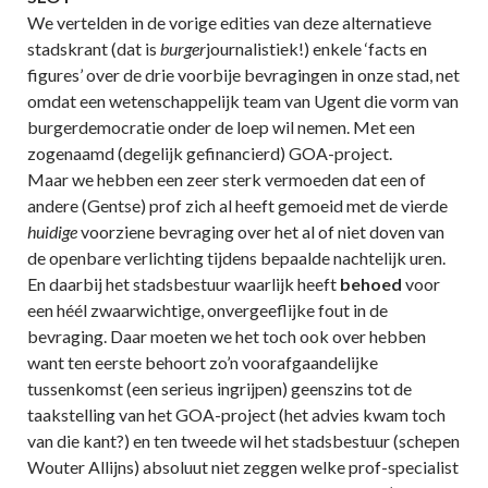
We vertelden in de vorige edities van deze alternatieve
stadskrant (dat is
burger
journalistiek!) enkele ‘facts en
figures’ over de drie voorbije bevragingen in onze stad, net
omdat een wetenschappelijk team van Ugent die vorm van
burgerdemocratie onder de loep wil nemen. Met een
zogenaamd (degelijk gefinancierd) GOA-project.
Maar we hebben een zeer sterk vermoeden dat een of
andere (Gentse) prof zich al heeft gemoeid met de vierde
huidige
voorziene bevraging over het al of niet doven van
de openbare verlichting tijdens bepaalde nachtelijk uren.
En daarbij het stadsbestuur waarlijk heeft
behoed
voor
een héél zwaarwichtige, onvergeeflijke fout in de
bevraging. Daar moeten we het toch ook over hebben
want ten eerste behoort zo’n voorafgaandelijke
tussenkomst (een serieus ingrijpen) geenszins tot de
taakstelling van het GOA-project (het advies kwam toch
van die kant?) en ten tweede wil het stadsbestuur (schepen
Wouter Allijns) absoluut niet zeggen welke prof-specialist