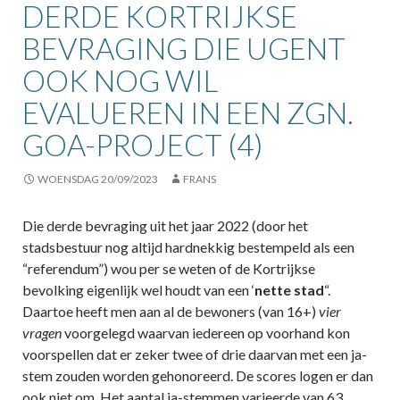
DERDE KORTRIJKSE
BEVRAGING DIE UGENT
OOK NOG WIL
EVALUEREN IN EEN ZGN.
GOA-PROJECT (4)
WOENSDAG 20/09/2023
FRANS
Die derde bevraging uit het jaar 2022 (door het
stadsbestuur nog altijd hardnekkig bestempeld als een
“referendum”) wou per se weten of de Kortrijkse
bevolking eigenlijk wel houdt van een ‘
nette stad
“.
Daartoe heeft men aan al de bewoners (van 16+)
vier
vragen
voorgelegd waarvan iedereen op voorhand kon
voorspellen dat er zeker twee of drie daarvan met een ja-
stem zouden worden gehonoreerd. De scores logen er dan
ook niet om. Het aantal ja-stemmen varieerde van 63