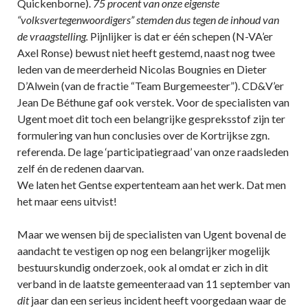
Quickenborne).
75 procent van onze eigenste
“volksvertegenwoordigers” stemden dus tegen de inhoud van
de vraagstelling.
Pijnlijker is dat er één schepen (N-VA’er
Axel Ronse) bewust niet heeft gestemd, naast nog twee
leden van de meerderheid Nicolas Bougnies en Dieter
D’Alwein (van de fractie “Team Burgemeester”). CD&V’er
Jean De Béthune gaf ook verstek. Voor de specialisten van
Ugent moet dit toch een belangrijke gespreksstof zijn ter
formulering van hun conclusies over de Kortrijkse zgn.
referenda. De lage ‘participatiegraad’ van onze raadsleden
zelf én de redenen daarvan.
We laten het Gentse expertenteam aan het werk. Dat men
het maar eens uitvist!
Maar we wensen bij de specialisten van Ugent bovenal de
aandacht te vestigen op nog een belangrijker mogelijk
bestuurskundig onderzoek, ook al omdat er zich in dit
verband in de laatste gemeenteraad van 11 september van
dit
jaar dan een serieus incident heeft voorgedaan waar de