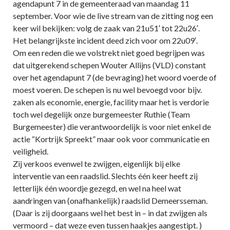
agendapunt 7 in de gemeenteraad van maandag 11
september. Voor wie de live stream van de zitting nog een
keer wil bekijken: volg de zaak van 21u51′ tot 22u26′.
Het belangrijkste incident deed zich voor om 22u09′.
Om een reden die we volstrekt niet goed begrijpen was
dat uitgerekend schepen Wouter Allijns (VLD) constant
over het agendapunt 7 (de bevraging) het woord voerde of
moest voeren. De schepen is nu wel bevoegd voor bijv.
zaken als economie, energie, facility maar het is verdorie
toch wel degelijk onze burgemeester Ruthie (Team
Burgemeester) die verantwoordelijk is voor niet enkel de
actie “Kortrijk Spreekt” maar ook voor communicatie en
veiligheid.
Zij verkoos evenwel te zwijgen, eigenlijk bij elke
interventie van een raadslid. Slechts één keer heeft zij
letterlijk één woordje gezegd, en wel na heel wat
aandringen van (onafhankelijk) raadslid Demeersseman.
(Daar is zij doorgaans wel het best in – in dat zwijgen als
vermoord – dat weze even tussen haakjes aangestipt. )