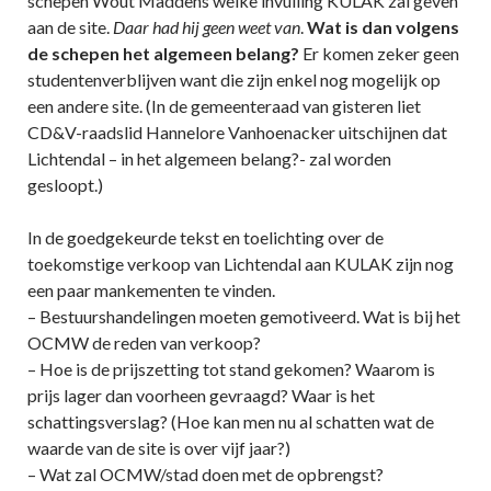
schepen Wout Maddens welke invulling KULAK zal geven
aan de site.
Daar had hij geen weet van
.
Wat is dan volgens
de schepen het algemeen belang?
Er komen zeker geen
studentenverblijven want die zijn enkel nog mogelijk op
een andere site. (In de gemeenteraad van gisteren liet
CD&V-raadslid Hannelore Vanhoenacker uitschijnen dat
Lichtendal – in het algemeen belang?- zal worden
gesloopt.)
In de goedgekeurde tekst en toelichting over de
toekomstige verkoop van Lichtendal aan KULAK zijn nog
een paar mankementen te vinden.
– Bestuurshandelingen moeten gemotiveerd. Wat is bij het
OCMW de reden van verkoop?
– Hoe is de prijszetting tot stand gekomen? Waarom is
prijs lager dan voorheen gevraagd? Waar is het
schattingsverslag? (Hoe kan men nu al schatten wat de
waarde van de site is over vijf jaar?)
– Wat zal OCMW/stad doen met de opbrengst?