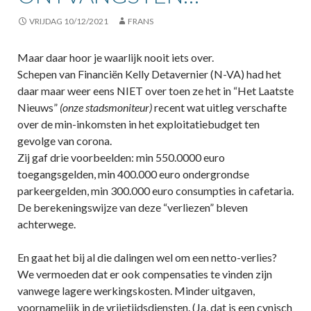
VRIJDAG 10/12/2021
FRANS
Maar daar hoor je waarlijk nooit iets over.
Schepen van Financiën Kelly Detavernier (N-VA) had het
daar maar weer eens NIET over toen ze het in “Het Laatste
Nieuws”
(onze stadsmoniteur)
recent wat uitleg verschafte
over de min-inkomsten in het exploitatiebudget ten
gevolge van corona.
Zij gaf drie voorbeelden: min 550.0000 euro
toegangsgelden, min 400.000 euro ondergrondse
parkeergelden, min 300.000 euro consumpties in cafetaria.
De berekeningswijze van deze “verliezen” bleven
achterwege.
En gaat het bij al die dalingen wel om een netto-verlies?
We vermoeden dat er ook compensaties te vinden zijn
vanwege lagere werkingskosten. Minder uitgaven,
voornamelijk in de vrijetijdsdiensten. (Ja, dat is een cynisch