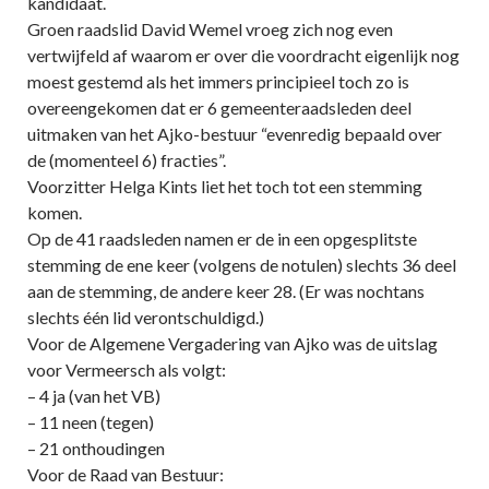
kandidaat.
Groen raadslid David Wemel vroeg zich nog even
vertwijfeld af waarom er over die voordracht eigenlijk nog
moest gestemd als het immers principieel toch zo is
overeengekomen dat er 6 gemeenteraadsleden deel
uitmaken van het Ajko-bestuur “evenredig bepaald over
de (momenteel 6) fracties”.
Voorzitter Helga Kints liet het toch tot een stemming
komen.
Op de 41 raadsleden namen er de in een opgesplitste
stemming de ene keer (volgens de notulen) slechts 36 deel
aan de stemming, de andere keer 28. (Er was nochtans
slechts één lid verontschuldigd.)
Voor de Algemene Vergadering van Ajko was de uitslag
voor Vermeersch als volgt:
– 4 ja (van het VB)
– 11 neen (tegen)
– 21 onthoudingen
Voor de Raad van Bestuur: