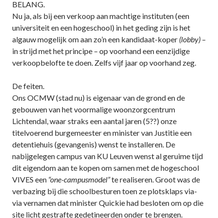
BELANG.
Nu ja, als bij een verkoop aan machtige instituten (een
universiteit en een hogeschool) in het geding zijn is het
algauw mogelijk om aan zo’n een kandidaat-koper
(lobby)
–
in strijd met het principe – op voorhand een eenzijdige
verkoopbelofte te doen. Zelfs vijf jaar op voorhand zeg.
De feiten.
Ons OCMW (stad nu) is eigenaar van de grond en de
gebouwen van het voormalige woonzorgcentrum
Lichtendal, waar straks een aantal jaren (5??) onze
titelvoerend burgemeester en minister van Justitie een
detentiehuis (gevangenis) wenst te installeren. De
nabijgelegen campus van KU Leuven wenst al geruime tijd
dit eigendom aan te kopen om samen met de hogeschool
VIVES een
“one-campusmodel”
te realiseren. Groot was de
verbazing bij die schoolbesturen toen ze plotsklaps via-
via vernamen dat minister Quickie had besloten om op die
site licht gestrafte gedetineerden onder te brengen.