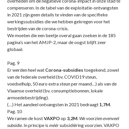
overheden om de negatieve corona-impact in onze stad te
compenseren. In de tabel van de exploitatie-ontvangsten
in 2021 zijn geen details te vinden van de specifieke
werkingssubsidies die we hebben gekregen voor het
bestrijden van de corona-crisis.
We moeten die een beetje overal gaan zoeken in de 185
pagina’s van het AMJP-2, maar de oogst blijft zeer
globaal.
Pag. 9
Er werden heel wat
Corona-subsidies
toegekend, zowel
van de federale overheid (bv. COVID19 steun,
voedselhulp, 50 euro extra steun per maand…) als van de
Vlaamse overheid (bv. consumptiebonnen, lokale
armoedebestrijding).
(…) Het aandeel ontvangsten in 2021 bedraagt
1,7M
.
Pag. 10
We ramen de kost
VAXPO
op
3,2M
.
We voorzien evenveel
subsidie
. In principe is
méér
subsidiëring voorzien. VAXPO