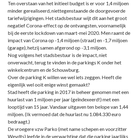
Ten overstaan van het initieel budget is er voor 1,4 miljoen
minder gerealiseerd, niettegenstaande de doorgevoerde
tariefwijzigingen. Het stadsbestuur wijt dit aan het groot
negatief Corona-effect op de ontvangsten, voornamelijk
bij de eerste lockdown van maart-mei 2020. Men raamt de
impact van Corona op -1,4 miljoen (straat) en -1,7 miljoen
(garage), hetzij samen afgerond op -3,1 miljoen.
Nog volgens het stadsbestuur is de impact, niet
onverwacht, terug te vinden in de parkings K onder het
winkelcentrum en de Schouwburg.
Over de parking K willen we wel iets zeggen. Heeft die
eigenlijk wel ooit enige winst gemaakt?
Stad heeft die parking in 2017 in beheer genomen met een
huurlast van 1 miljoen per jaar (geïndexeerd!) met een
looptijd van 15 jaar. Vandaar uitgaven ten belope van 1,44
miljoen. (Ik vermoed dat de huurlast nu 1.084.330 euro
bedraagt.)
De vroegere vzw Parko (met name schepen en voorzitter
Weydts) leefde in de verwachting dat die parking jaarlijks