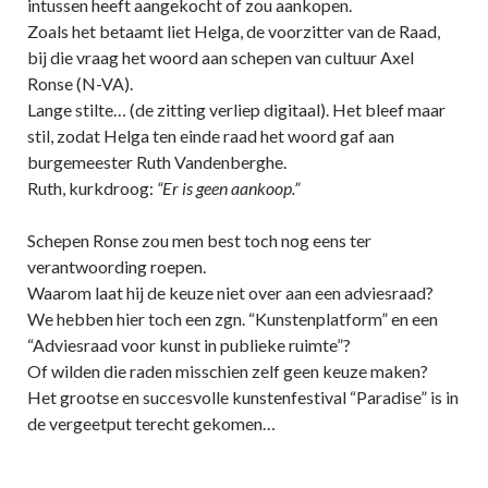
intussen heeft aangekocht of zou aankopen.
Zoals het betaamt liet Helga, de voorzitter van de Raad,
bij die vraag het woord aan schepen van cultuur Axel
Ronse (N-VA).
Lange stilte… (de zitting verliep digitaal). Het bleef maar
stil, zodat Helga ten einde raad het woord gaf aan
burgemeester Ruth Vandenberghe.
Ruth, kurkdroog:
“Er is geen aankoop.”
Schepen Ronse zou men best toch nog eens ter
verantwoording roepen.
Waarom laat hij de keuze niet over aan een adviesraad?
We hebben hier toch een zgn. “Kunstenplatform” en een
“Adviesraad voor kunst in publieke ruimte”?
Of wilden die raden misschien zelf geen keuze maken?
Het grootse en succesvolle kunstenfestival “Paradise” is in
de vergeetput terecht gekomen…