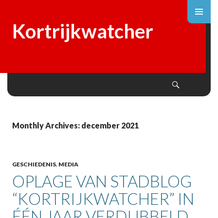
Kortrijkwatcher
Search
SKIP
TO
CONTENT
Monthly Archives: december 2021
GESCHIEDENIS
,
MEDIA
OPLAGE VAN STADBLOG
“KORTRIJKWATCHER” IN
ÉÉN JAAR VERDUBBELD