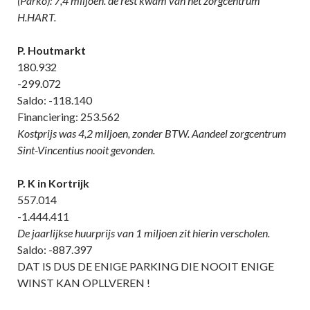
(Parko): 7,4 miljoen. de rest kwam van het zorgcentrum
H.HART.
P. Houtmarkt
180.932
-299.072
Saldo: -118.140
Financiering: 253.562
Kostprijs was 4,2 miljoen, zonder BTW. Aandeel zorgcentrum
Sint-Vincentius nooit gevonden.
P. K in Kortrijk
557.014
-1.444.411
De jaarlijkse huurprijs van 1 miljoen zit hierin verscholen.
Saldo: -887.397
DAT IS DUS DE ENIGE PARKING DIE NOOIT ENIGE
WINST KAN OPLLVEREN !