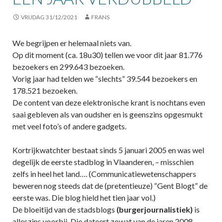
VRIJDAG 31/12/2021
FRANS
We begrijpen er helemaal niets van.
Op dit moment (ca. 18u30) tellen we voor dit jaar 81.776
bezoekers en 299.643 bezoeken.
Vorig jaar had telden we “slechts” 39.544 bezoekers en
178.521 bezoeken.
De content van deze elektronische krant is nochtans even
saai gebleven als van oudsher en is geenszins opgesmukt
met veel foto’s of andere gadgets.
Kortrijkwatchter bestaat sinds 5 januari 2005 en was wel
degelijk de eerste stadblog in Vlaanderen, – misschien
zelfs in heel het land…. (Communicatiewetenschappers
beweren nog steeds dat de (pretentieuze) “Gent Blogt” de
eerste was. Die blog hield het tien jaar vol.)
De bloeitijd van de stadsblogs
(burgerjournalistiek)
is
alleszins voorbij. Die dateert zowat van de jaren 2008-