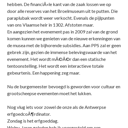
hebben. De financiÃ«le kant van de zaak lossen we op
door alle reserves van het Broelmuseum uit te putten. Die
paraplubak wordt weer verkocht. Evenals de pijlpunten
van ons Vlaamse heir in 1302. Afstoten maar.
En aangezien het evenement pas in 2009 zal van de grond
komen kunnen we genieten van de nieuwe erkenningen van
de musea met de bijhorende subsidies. Aan PPS zal er geen
gebrek zijn, gezien de immense belevingswaarde van het
evenement. Het wordt mÃ©Ã©r dan een statische
tentoonstelling. Het wordt een interactieve totale
gebeurtenis. Een happening zeg maar.
Nu de burgemeester bevoegd is geworden voor cultuur en
grootscheepse evementen moet het lukken.
Nog vlug iets voor zowel de onze als de Antwerpse
erfgoedcoÃ¶rdinator.
Zondag is het erfgoeddag.
Welnu. Jaren geleden heb ik voorgesteld om een