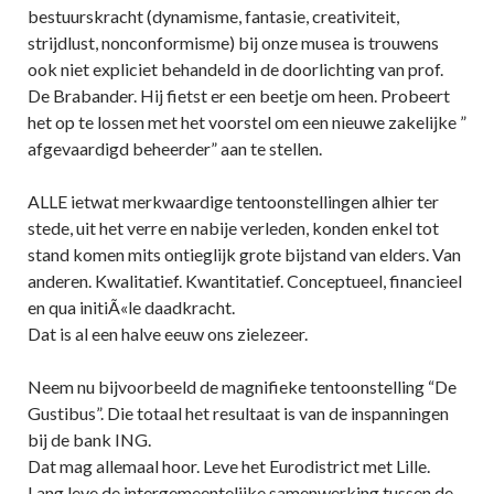
bestuurskracht (dynamisme, fantasie, creativiteit,
strijdlust, nonconformisme) bij onze musea is trouwens
ook niet expliciet behandeld in de doorlichting van prof.
De Brabander. Hij fietst er een beetje om heen. Probeert
het op te lossen met het voorstel om een nieuwe zakelijke ”
afgevaardigd beheerder” aan te stellen.
ALLE ietwat merkwaardige tentoonstellingen alhier ter
stede, uit het verre en nabije verleden, konden enkel tot
stand komen mits ontieglijk grote bijstand van elders. Van
anderen. Kwalitatief. Kwantitatief. Conceptueel, financieel
en qua initiÃ«le daadkracht.
Dat is al een halve eeuw ons zielezeer.
Neem nu bijvoorbeeld de magnifieke tentoonstelling “De
Gustibus”. Die totaal het resultaat is van de inspanningen
bij de bank ING.
Dat mag allemaal hoor. Leve het Eurodistrict met Lille.
Lang leve de intergemeentelijke samenwerking tussen de