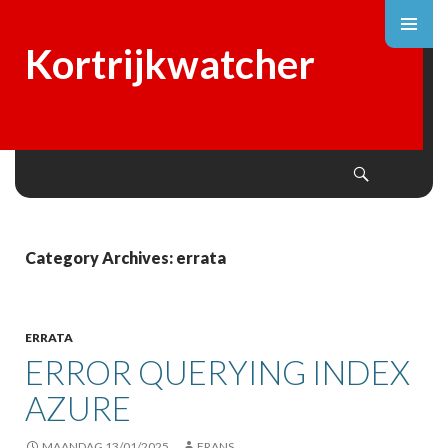
Kortrijkwatcher
Search
SKIP
TO
CONTENT
Category Archives: errata
ERRATA
ERROR QUERYING INDEX
AZURE
MAANDAG 13/01/2025
FRANS