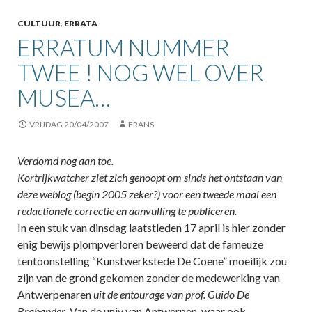
CULTUUR
,
ERRATA
ERRATUM NUMMER
TWEE ! NOG WEL OVER
MUSEA…
VRIJDAG 20/04/2007
FRANS
Verdomd nog aan toe.
Kortrijkwatcher ziet zich genoopt om sinds het ontstaan van
deze weblog (begin 2005 zeker?) voor een tweede maal een
redactionele correctie en aanvulling te publiceren.
In een stuk van dinsdag laatstleden 17 april is hier zonder
enig bewijs plompverloren beweerd dat de fameuze
tentoonstelling “Kunstwerkstede De Coene” moeilijk zou
zijn van de grond gekomen zonder de medewerking van
Antwerpenaren
uit de entourage van prof. Guido De
Brabander
. Van de univ van Antwerpen, waar ook