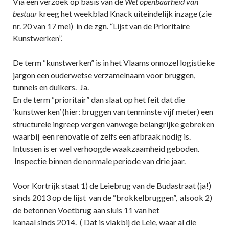
Via een verzoek op basis van de
Wet openbaarheid van
bestuur
kreeg het weekblad Knack uiteindelijk inzage (zie
nr. 20 van 17 mei) in de zgn. “Lijst van de Prioritaire
Kunstwerken”.
De term “kunstwerken” is in het Vlaams onnozel logistieke
jargon een ouderwetse verzamelnaam voor bruggen,
tunnels en duikers. Ja.
En de term “prioritair” dan slaat op het feit dat die
‘kunstwerken’ (hier: bruggen van tenminste vijf meter) een
structurele ingreep vergen vanwege belangrijke gebreken
waarbij een renovatie of zelfs een afbraak nodig is.
Intussen is er wel verhoogde waakzaamheid geboden.
Inspectie binnen de normale periode van drie jaar.
Voor Kortrijk staat 1) de Leiebrug van de Budastraat (ja!)
sinds 2013 op de lijst van de “brokkelbruggen”, alsook 2)
de betonnen Voetbrug aan sluis 11 van het
kanaal sinds 2014. ( Dat is vlakbij de Leie, waar al die