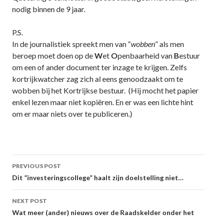
nodig binnen de 9 jaar.
P.S.
In de journalistiek spreekt men van “
wobben
” als men
beroep moet doen op de
W
et
O
penbaarheid van
B
estuur
om een of ander document ter inzage te krijgen. Zelfs
kortrijkwatcher zag zich al eens genoodzaakt om te
wobben bij het Kortrijkse bestuur. (Hij mocht het papier
enkel lezen maar niet kopiëren. En er was een lichte hint
om er maar niets over te publiceren.)
Post
PREVIOUS POST
navigation
Dit “investeringscollege” haalt zijn doelstelling niet…
NEXT POST
Wat meer (ander) nieuws over de Raadskelder onder het