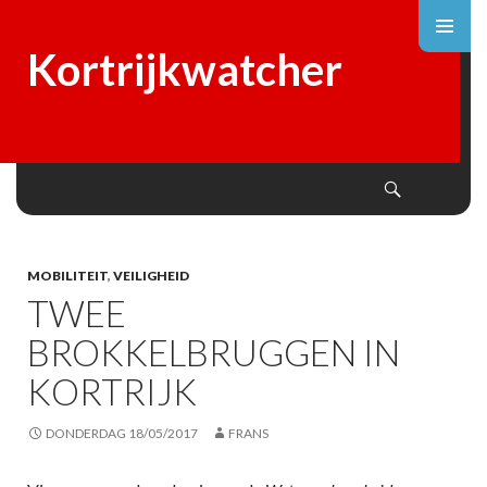
Kortrijkwatcher
Search
SKIP
TO
CONTENT
MOBILITEIT
,
VEILIGHEID
TWEE
BROKKELBRUGGEN IN
KORTRIJK
DONDERDAG 18/05/2017
FRANS