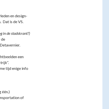
leden en design-
. Dat is de VS.
g in de stadskrant?)
 de
Detavernier.
chtbeelden een
trijk
“.
me tijd enige info
 één.)
ansportation of