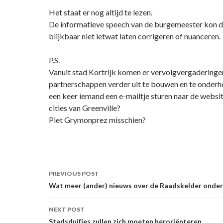
Het staat er nog altijd te lezen.
De informatieve speech van de burgemeester kon 
blijkbaar niet ietwat laten corrigeren of nuanceren.
P.S.
Vanuit stad Kortrijk komen er vervolgvergadering
partnerschappen verder uit te bouwen en te onderh
een keer iemand een e-mailtje sturen naar de websit
cities van Greenville?
Piet Grymonprez misschien?
Post
PREVIOUS POST
navigation
Wat meer (ander) nieuws over de Raadskelder onder
NEXT POST
Stadsduifjes zullen zich moeten heroriënteren