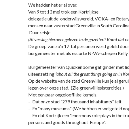
We hadden het er al over.
Van 9 tot 13 mei trok een Kortrijkse
delegatie uit de onderwijswereld, VOKA- en Rotary
mensen naar zusterstad Greenville in South Carolina
Duur reisje.
(Al verslag hierover gelezen in de gazetten? Komt dat no
De groep van zo’n 17-tal personen werd geleid door
burgemeester met als escorte N-VA-schepen Kelly 
Burgemeester Van Quickenborne gaf ginder met li
uiteenzetting
“about all the great things going on in Kor
Op de website van de stad Greenville kun je al gerui
lezen over onze stad. (Zie greenvilllesistercities.)
Met een paar ongelooflijke kemels.
– Dat onze stad “279 thousand inhabitants” telt.
– En “many museums”. (We hebben er welgeteld nog
– En dat Kortrijk een “enormous role plays in the tr
persons and goods throughout Europe”.