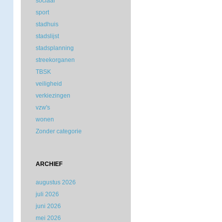
sociaal
sport
stadhuis
stadslijst
stadsplanning
streekorganen
TBSK
veiligheid
verkiezingen
vzw's
wonen
Zonder categorie
ARCHIEF
augustus 2026
juli 2026
juni 2026
mei 2026