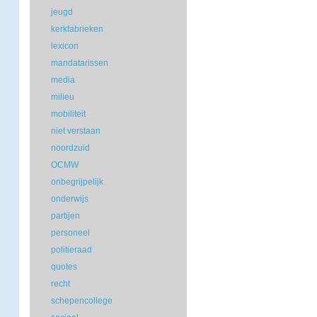
jeugd
kerkfabrieken
lexicon
mandatarissen
media
milieu
mobiliteit
niet verstaan
noordzuid
OCMW
onbegrijpelijk
onderwijs
partijen
personeel
politieraad
quotes
recht
schepencollege