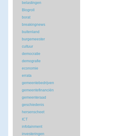
belastingen
Blogroll
borat
breakingnews
buitenland
burgemeester
cultuur
democratie
demografie
economie
errata
gemeentebedrijven
gemeentefinanciën
gemeenteraad
geschiedenis
hersenscheet
ICT
infotainment
investeringen