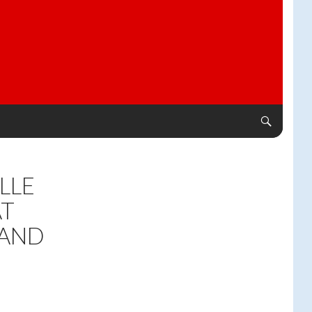
LLE
AT
SAND