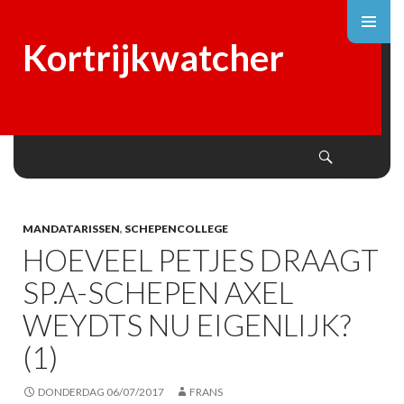
Kortrijkwatcher
Search
SKIP
TO
CONTENT
MANDATARISSEN
,
SCHEPENCOLLEGE
HOEVEEL PETJES DRAAGT
SP.A-SCHEPEN AXEL
WEYDTS NU EIGENLIJK?
(1)
DONDERDAG 06/07/2017
FRANS