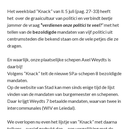
Het weekblad “Knack” van ll. 5 juli (pag. 27-33) heeft
het over de graaicultuur van politici en verbindt
beetje
jammer
de vraag
“
verdienen onze politici te veel?
”
met het
tellen van de
bezoldigde
mandaten van vijf politici uit
centrumsteden die bekend staan om de vele petjes die ze
dragen.
En waarlijk, onze plaatselijke schepen Axel Weydts is
daarbij!
Volgens “Knack” telt de nieuwe SP.a-schepen 8 bezoldigde
mandaten.
Op de website van Stad kan men sinds enige tijd de lijst
vinden van de mandaten van burgemeester en schepenen.
Daar krijgt Weydts 7 betaalde mandaten, waarvan twee in
intercommunales (WIV en Leiedal).
We overlopen nu even het lijstje van “Knack” met daarna
telkens –
cursief
gedrukt dan – een vergelijking met de