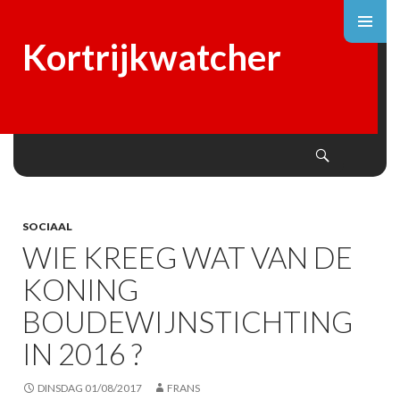
Kortrijkwatcher
Search
SKIP
TO
CONTENT
SOCIAAL
WIE KREEG WAT VAN DE
KONING
BOUDEWIJNSTICHTING
IN 2016 ?
DINSDAG 01/08/2017
FRANS