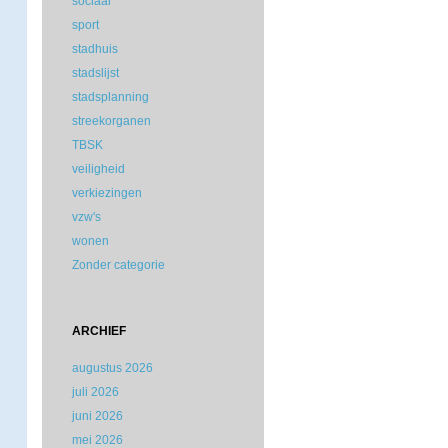
sociaal
sport
stadhuis
stadslijst
stadsplanning
streekorganen
TBSK
veiligheid
verkiezingen
vzw's
wonen
Zonder categorie
ARCHIEF
augustus 2026
juli 2026
juni 2026
mei 2026