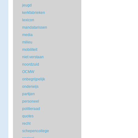
jeugd
kerkfabrieken
lexicon
mandatarissen
media
milieu
mobiliteit
niet verstaan
noordzuid
OCMW
onbegrijpelijk
onderwijs
partijen
personeel
politieraad
quotes
recht
schepencollege