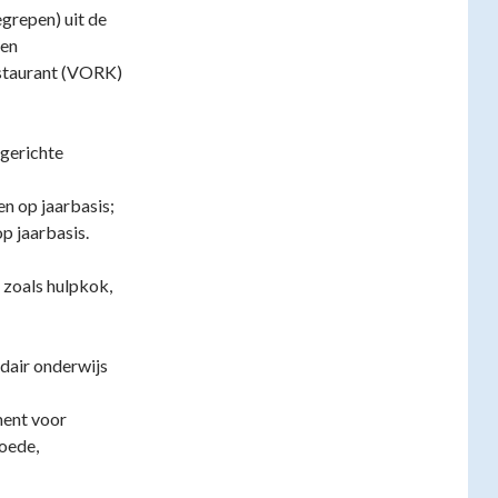
egrepen) uit de
len
estaurant (VORK)
kgerichte
n op jaarbasis;
p jaarbasis.
zoals hulpkok,
dair onderwijs
ment voor
oede,