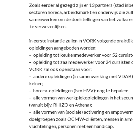
Zoals eerder al gezegd zijn er 13 partners (stad inb
sectoren horeca, arbeidsmarkt en onderwijs die zul
samenwerken om de doelstellingen van het volksr
te verwezenlijken.
in eerste instantie zullen in VORK volgende praktij
opleidingen aangeboden worden:
– opleiding tot keukenmedewerker voor 52 cursiste
– opleiding tot zaalmedewerker voor 24 cursisten o
VORK zal ook openstaan voor:
– andere opleidingen (in samenwerking met VDAB) 
kelner;
– horeca-opleidingen (ism HVV): nog te bepalen:
– alle vormen van werkplekopleidingen in het secun
(vanuit bijv. RHIZO en Athena);
– alle vormen van (sociale) activering en empower
doelgroepen zoals OCMW-cliënten, mensen in arm
vluchtelingen, personen met een handicap.