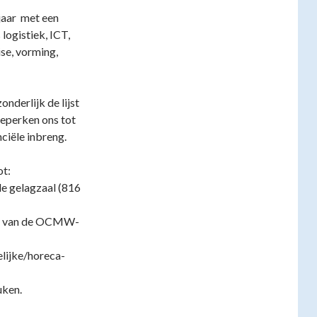
jaar met een
 logistiek, ICT,
ise, vorming,
nderlijk de lijst
eperken ons tot
nciële inbreng.
ot:
de gelagzaal (816
dij van de OCMW-
elijke/horeca-
uken.