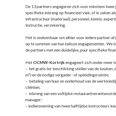
De 13 partners engageren zich voor minstens twee 
specifieke inbreng op financieel vlak, of in zaken als
infrastructuur (materiaal), personeel, kennis, expert
instructie, verzekering.
Het is ondoenbaar om alhier voor iedere partner afzo
op te sommen van hun talloze engagementen. We b
de partners met een duidelijke, puur specifieke fina
Het
OCMW-Kortrijk
engageert zich onder meer t
– het gratis ter beschikking stellen van de keuken, 
m²) en de nodige vergader- of opleidingsruimte;
– betaling van huur en onderhoud van de werkkle
cliënten;
– inbreng van een voltijdse restaurantverantwoord
manager;
– indiensneming van twee halftijdse instructeurs ke