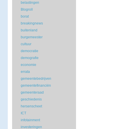
belastingen
Blogroll
borat
breakingnews
buitenland
burgemeester
cultuur
democratie
demografie
economie
errata
gemeentebedrijven
gemeentefinanciën
gemeenteraad
geschiedenis
hersenscheet
ICT
infotainment
investeringen