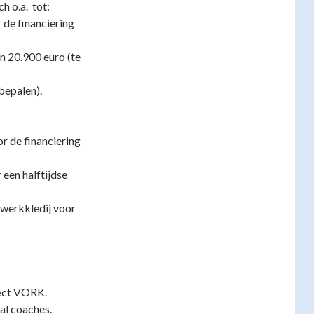
h o.a. tot:
 de financiering
n 20.900 euro (te
bepalen).
r de financiering
een halftijdse
 werkkledij voor
ject VORK.
al coaches.