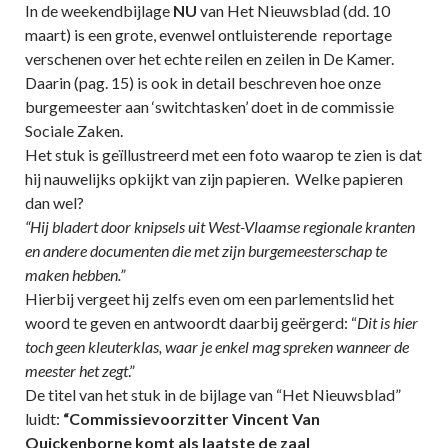
In de weekendbijlage
NU
van Het Nieuwsblad (dd. 10
maart) is een grote, evenwel ontluisterende reportage
verschenen over het echte reilen en zeilen in De Kamer.
Daarin (pag. 15) is ook in detail beschreven hoe onze
burgemeester aan ‘switchtasken’ doet in de commissie
Sociale Zaken.
Het stuk is geïllustreerd met een foto waarop te zien is dat
hij nauwelijks opkijkt van zijn papieren. Welke papieren
dan wel?
“Hij bladert door knipsels uit West-Vlaamse regionale kranten
en andere documenten die met zijn burgemeesterschap te
maken hebben.”
Hierbij vergeet hij zelfs even om een parlementslid het
woord te geven en antwoordt daarbij geërgerd: “
Dit is hier
toch geen kleuterklas, waar je enkel mag spreken wanneer de
meester het zegt
.”
De titel van het stuk in de bijlage van “Het Nieuwsblad”
luidt:
“Commissievoorzitter Vincent Van
Quickenborne komt als laatste de zaal