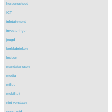
hersenscheet
ICT
infotainment
investeringen
jeugd
kerkfabrieken
lexicon
mandatarissen
media
milieu
mobiliteit
niet verstaan
noordzuid