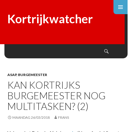
Kortrijkwatcher
Search
SKIP
TO
CONTENT
ASAP
,
BURGEMEESTER
KAN KORTRIJKS
BURGEMEESTER NOG
MULTITASKEN? (2)
MAANDAG 26/03/2018
FRANS