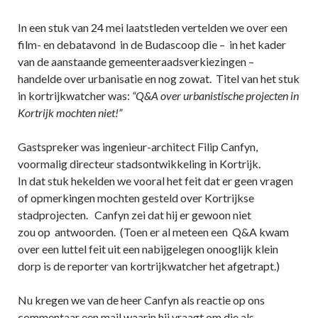
In een stuk van 24 mei laatstleden vertelden we over een
film- en debatavond in de Budascoop die – in het kader
van de aanstaande gemeenteraadsverkiezingen –
handelde over urbanisatie en nog zowat. Titel van het stuk
in kortrijkwatcher was:
“Q&A over urbanistische projecten in
Kortrijk mochten niet!”
Gastspreker was ingenieur-architect Filip Canfyn,
voormalig directeur stadsontwikkeling in Kortrijk.
In dat stuk hekelden we vooral het feit dat er geen vragen
of opmerkingen mochten gesteld over Kortrijkse
stadprojecten. Canfyn zei dat hij er gewoon niet
zou op antwoorden. (Toen er al meteen een Q&A kwam
over een luttel feit uit een nabijgelegen onooglijk klein
dorp is de reporter van kortrijkwatcher het afgetrapt.)
Nu kregen we van de heer Canfyn als reactie op ons
commentaar een mail waarin hij vraagt om die als