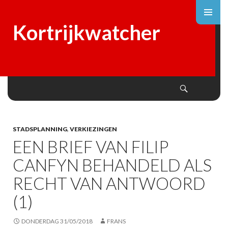
Kortrijkwatcher
Search
SKIP
TO
CONTENT
STADSPLANNING
,
VERKIEZINGEN
EEN BRIEF VAN FILIP
CANFYN BEHANDELD ALS
RECHT VAN ANTWOORD
(1)
DONDERDAG 31/05/2018
FRANS